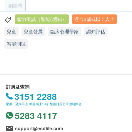
間。
評估時間需時大概2小時， 30分鐘與家長面談，1小時
銅鑼灣
客戶必須於預約當天出示身份證及列印訂購確認信
30分鐘與小朋友單對單做評估。報告大概七個工作天
以確認身份。請注意，讀寫/學習障礙測試在訂購4-
寄到客人地址。
智力測試（智能/ 認知）
適合2歲或以上人士
灣仔軒尼詩道423-425號425 號 22 樓嘉年華商業大廈
6星期後，方可到本中心進行評估。
兒童
兒童發展
臨床心理學家
認知評估
顯示地圖
評估服務適合任何人士訂購。
評估前家長面談 （30分鐘）
此評估服務有效期為一年，客戶必須於一年內 (由
由臨床心理學家為兒童進行評估/觀察 （90分鐘）
智能測試
星期一至五︰10:00a.m. – 1:00p.m.; 2:30p.m. – 6:00p.m.
確認付款日期起計) 接受有關評估服務，客戶需提
評估後家長面談:初步解釋觀察及評估結果（15分
星期六︰9:00a.m. – 1:00p.m.
星期日及公眾假期︰休息
前預約相關評估服務，逾期作廢。
鐘）
訂購一經確認，不設退款。
評估摘要一份七個工作天內寄到客人地址
此優惠不可兌換現金或與其他優惠、折扣劵及現金
劵同時使用。
訂購及查詢
進行評估後，一般情況下，可於七至十個工作天內
3151 2288
發出評估報告。
此評估服務包括簡單報告，如學習障礙測試/過度
星期一至六早上9時至晚上12時; 星期日及公眾假期休息
活躍症測試/自閉症評估/記憶力評估/英文讀寫障礙
5283 4117
評估則可另加$1200獲取詳細書面報告
所有評估服務並非作為醫務診斷或治療用途。
support@esdlife.com