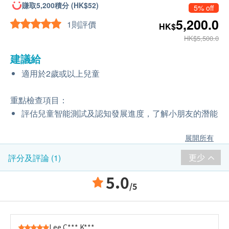
賺取5,200積分 (HK$52)
5% off
5,200.0
1則評價
HK$
HK$5,500.0
建議給
適用於2歲或以上兒童
重點檢查項目：
評估兒童智能測試及認知發展進度，了解小朋友的潛能
展開所有
更少
評分及評論 (1)
5.0
/5
Lee C*** K***