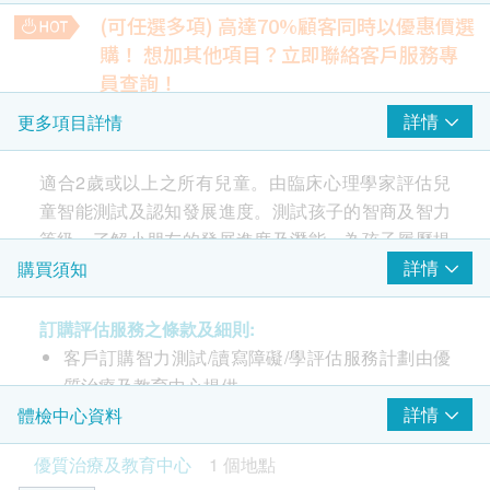
評估兒童智能測試及認知發展進度（例如史丹福比奈智
(可任選多項) 高達70%顧客同時以優惠價選
力評估量表 – 第五版）
購！
想加其他項目？立即聯絡客戶服務專
由臨床心理學家評估
員查詢！
報告
詳細書面報告
詳情
更多項目詳情
內容將詳盡地描述兒童的評估表現、評估結果及心理學家的專
簡單書面報告一份
業建議，此正式評估報告可作遞交公營部門之用
1,300.0
與家長討論評估結果
適合2歲或以上之所有兒童。由臨床心理學家評估兒
HK$
童智能測試及認知發展進度。測試孩子的智商及智力
等級、了解小朋友的發展進度及潛能、為孩子履歷提
升發揮空間。
詳情
購買須知
訂購評估服務之條款及細則:
此計劃由臨床心理學家評估
客戶訂購智力測試/讀寫障礙/學評估服務計劃由優
質治療及教育中心提供。
計劃包括評估兒童智能測試及認知發展進度（例如史
客戶收到由健康網購health.ESDlife寄出之確認成
詳情
體檢中心資料
丹福比奈智力評估量表 – 第五版）、簡單書面報告一
功付款電郵後，優質治療及教育中心將於隨後6個
份、與家長討論評估結果。
優質治療及教育中心
1 個地點
工作天辦公時間內，致電客戶預約評估服務的時