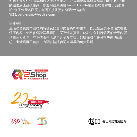
如閣下擁有任何健康相關之服務及產品，並有興趣成為健康網購 health.ESDlife
的服務及產品供應商，歡迎與健康網購 health.ESDlife業務發展部聯絡。我們會
網購health.ESDlife概不負責。一切有關的索償或
於2個工作天內回覆，為閣下提供更多有關合作詳情。
查詢，須向提供服務之體檢中心或商戶提出。
電郵:
partnership@esdlife.com
重要聲明：
生活易會員於本網站內所發表的全部內容為即時更新，因此生活易不會預先審查
銅鑼灣地址:
任何內容，並不會保證其準確性、完整性及質量。此外，會員所發表的全部內容
均屬個人意見，並不代表生活易之言論及立場。如從而引起任何損失或法律糾
銅鑼灣軒尼詩道423-425號嘉年華商業大廈22樓
紛，生活易概不負責。有關詳情請參閱生活易的免責聲明。
時間:
星期一至五 : 10:00am – 1:00pm; 2:30 – 6:00pm
星期六: 9:00am – 1:00pm
星期日及公眾假期: 休息