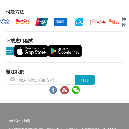
優惠只適用於本中心之評估服務，不包括治療及小
組服務。
付款方法
使用此優惠之兒童並沒有接受治療及訓練的優先
轉
權，如完成評估後兒童可能需要進行輪候方可接受
帳
治療或訓練。
每位兒童限使用本優惠一次，不可重複使用。
下載應用程式
如要進行職業治療評估，兒童須自備醫生轉介信。
如有爭議，健康網購health.ESDlife及優質治療及
教育中心保留最後決定權。
關注我們
免責聲明：
訂閱
所有健康檢查/服務並非作為醫務診斷或治療用
途。當閣下身體健康出現任何疾病徵兆時，應立即
諮詢有認可資格的醫生，作出診斷及治療。
本服務/產品由商戶提供。生活易【健康網購
health.ESDlife】並沒有經營或提供本服務/產品。
有關此服務/產品的錯漏或延誤，或因使用此服務/
商戶合作 / 加盟
產品而引致的損失、損害、受傷或法律訴訟，健康