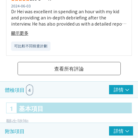
2024-06-03
Dr Hei was excellent in spending an hour with my kid
and providing an in-depth debriefing after the
interview. He has also provided us with a detailed report.
We understand the kid way better than before.
顯示更多
可比較不同檢查計劃
查看所有評論
詳情
體檢項目
4
1
基本項目
醫生諮詢
詳情
附加項目