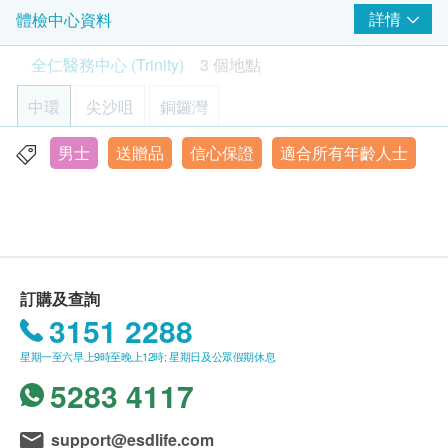
胰臟癌風險評估
天辦公時間內，致電客戶預約身體檢查的時間及地
詳情
體檢中心資料
心臟檢查
520.0
HK$
點。客戶亦可致電查詢或在訂單確認後1個工作天
全仁醫務中心 (Trinity)
3 個地點
總膽固醇
致電該中心預約 (電話：2192 7022)。
癌症指標 - 鼻咽癌 EBV anti-body, IgA
三酸甘油脂
艾巴氏病毒(EBV)與鼻咽癌有密切的關係，透過檢測可有機會
網上預約之時間可能受實際情況而有所更改，所有
中環
尖沙咀
銅鑼灣
及早發現早期鼻咽癌患者。
高密度脂蛋白膽固醇
預約時間以本中心職員與客人電話確認為準。
550.0
HK$
低密度脂蛋白膽固醇
$300 hutchgo.com 旅遊禮券
如家長或監護人為未成年兒童購買身體檢查服務，
男士
送贈品
信心保證
適合所有年齡人士
香港中環皇后大道中30號娛樂行7B&22B室
總密度膽固醇
需要留意以下事項：
癌症指標 - 胃及腸 CA72.4
高密度膽固醇
顯示地圖
A. 10歳至16歳人士
胃癌風險評估
600.0
HK$
(1) 有家長或監護人陪同者：
糖尿
星期一至五 : 9:00a.m.- 6:00p.m.
在中心即場簽署同意書, 並出示身份證明文件，
星期六: 9:00a.m.- 5:00p.m.
空腹血糖
肺部 X 光
星期日及公眾假期:休息
經核實無誤後可提供服務。
250.0
HK$
訂購及查詢
(2) 沒有家長或監護人陪同者：
肝功能
3151 2288
預先取同意書並由家長或監護人簽署妥當，客
運動心電圖
谷丙轉氨酶
人可由其他成年人陪同到中心，出示已簽
星期一至六早上9時至晚上12時; 星期日及公眾假期休息
3,500.0
HK$
的同意書及簽署者的身份證明文件副本，經核實無
5283 4117
腎功能
誤後可提供服務。
肌酸酐
support@esdlife.com