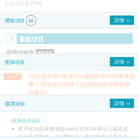
$100 百佳電子禮券
詳情
體檢項目
40
1
重點項目
超聲波檢查
重點項目
詳情
附加項目
前列腺超聲波- 只限男士
膀胱超聲波
(可任選多項) 高達70%顧客同時以優惠價選
甲狀腺超聲波
購！
想加其他項目？立即聯絡客戶服務專
員查詢！
癌症指標
$100 AEON 禮券
重點項目
癌症指標 - 肝癌 AFP
詳情
購買須知
前列腺癌抗原
肝癌細胞的腫瘤標記為甲胎蛋白， 用以偵測早期肝癌， 有助
及早進行治療。
癌胚抗原 (腸癌)
400.0
健康檢查條款：
HK$
客戶收到由健康網購health.ESDlife寄出之確認成
2
基本項目
癌症指標 - 胰臟癌 CA19.9
功付款電郵後，全仁醫務中心將於隨後1-2個工作