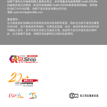
如閣下擁有任何健康相關之服務及產品，並有興趣成為健康網購 health.ESDlife
小便酮
的服務及產品供應商，歡迎與健康網購 health.ESDlife業務發展部聯絡。我們會
自取報告時間 :
小便酸鹼度
於2個工作天內回覆，為閣下提供更多有關合作詳情。
電郵:
partnership@esdlife.com
星期一至五 : 上午 9時至下午7時
小便蛋白質
重要聲明：
星期六 : 上午 9時至下午5時
小便比重
生活易會員於本網站內所發表的全部內容為即時更新，因此生活易不會預先審查
小便尿糖
任何內容，並不會保證其準確性、完整性及質量。此外，會員所發表的全部內容
均屬個人意見，並不代表生活易之言論及立場。如從而引起任何損失或法律糾
備註：
小便尿膽素
紛，生活易概不負責。有關詳情請參閱生活易的免責聲明。
小便亞硝酸鹽
Ａ. 如果客戶已完成電話或面解服務，若再要求
小便白血球
講解，需另外收取$350解析報告費。
小便膽紅素
Ｂ. 客戶若體檢後三個月內不提取報告，所有報
小便常規
告一律作銷毀處理及不會存底。客戶如需額外索
小便外觀
取報
小便沉渣
告複印本(體檢後三個月內)，將收取$150行政
小便潛血
費。注意：複印本報告未必完整。
Ｃ. 客人需自行承擔速遞報告之風險。
骨骼
Ｄ. 所有身體檢查並非作為醫務診斷或治療用
鈣
途，如需撰寫醫生轉介信，將作額外收費
$350。
報告