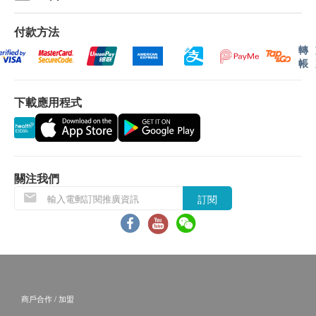
B. 16歳至未滿18人士
甲狀腺
預先取同意書並由家長或監護人簽署妥當，可接受
付款方法
客人自行到中心，出示已簽署的同意書及簽署者的
游離甲狀腺素
轉
帳
身份證明文件副本核實無誤後可提供服務。
血液檢查
本身體檢查計劃有效期為1年，客戶必須於1年內
（由確認付款日期起計）接受有關檢查，客戶需提
下載應用程式
紅血球平均血紅素
前1個月預約相關檢查，逾期作廢。
紅血球平均血紅素濃度
紅血球平均容積
報告：
紅血球計數
健康檢查後，一般情況下，需大概7-10個工作天跟
關注我們
紅血球分佈寛度
進檢查報告， 工作天不包括星期六、日及公眾假
白血球
訂閱
期。 輪侯報告講解時間會因應不同情況（如個別
白血球分類
化驗項目所需時間或客人指明特定時段）而有所延
血紅素
長。
血球容積
客人提取報告方案：
血小板
(1) 親身前往全仁醫務中心提取並由醫生講解報告
泌尿情況
商戶合作 / 加盟
(2) 電話講解報告 (自取報告)