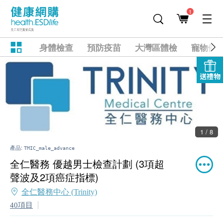
1
身體檢查
預防疫苗
大灣區體檢
寵物健
送禮物
1 / 8
產品:
TMIC_male_advance
全仁醫務 優越男士檢查計劃 (3項超
聲波及2項癌症指標)
全仁醫務中心 (Trinity)
40項目