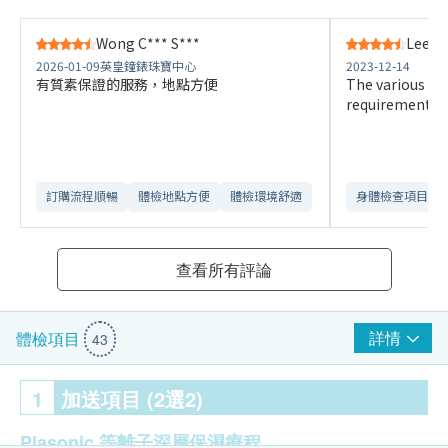
Wong C*** S***
Lee T
2026-01-09
英皇鐘錶珠寶中心
2023-12-14
有質素保證的服務，地點方便
The various pac
requirement an
訂購流程順暢
體檢地點方便
體檢環境舒適​
身體檢查項目全
查看所有評論
詳情
體檢項目
43
1
加送項目 (2選2)
Plasonic 等離子深層保濕療程