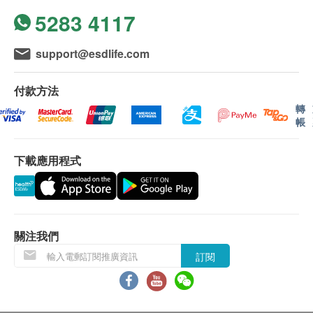
三酸甘油脂
5283 4117
客人自行到中心，出示已簽署的同意書及簽署者的
醫務中心提供一站式體檢和美容服務，無需舟車勞
糖尿
身份證明文件副本核實無誤後可提供服務。
頓，就可做齊兩項服務。體檢及美容組合，包括多項
本身體檢查計劃有效期為1年，客戶必須於1年內
全面體檢及2項美容療程，一個精選價錢同日做齊體
support@esdlife.com
空腹血糖
（由確認付款日期起計）接受有關檢查，客戶需提
檢及美容療程！中心亦設有多個休息間，預約做完體
肝功能
前1個月預約相關檢查，逾期作廢。
檢後可於景觀優美的休息間稍歇，並繼續進行其他美
付款方法
容療程。Trinity一站式的服務幫你省時省力，助你
轉
谷草轉氨酶
帳
報告：
「內外兼顧」。
健康檢查後，一般情況下，需大概7-10個工作天跟
血液檢查
下載應用程式
進檢查報告， 工作天不包括星期六、日及公眾假
血全像
期。 輪侯報告講解時間會因應不同情況（如個別
白血球五項分類
化驗項目所需時間或客人指明特定時段）而有所延
紅血球平均血紅素
長。
紅血球平均血紅素濃度
客人提取報告方案：
關注我們
紅血球計數
(1) 親身前往全仁醫務中心提取並由醫生講解報告
訂閱
紅血球分佈比較
(2) 電話講解報告 (自取報告)
白血球
紅血球平均容量
自取報告時間 :