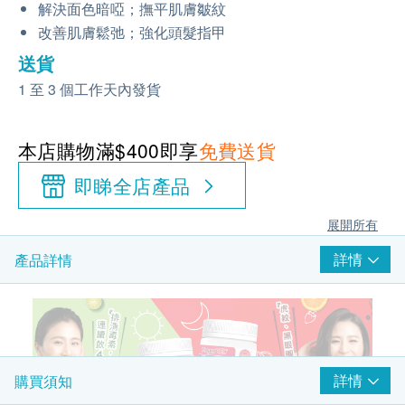
解決面色暗啞；撫平肌膚皺紋
改善肌膚鬆弛；強化頭髮指甲
送貨
1 至 3 個工作天內發貨
本店購物滿$400即享
免費送貨
即睇全店產品
展開所有
詳情
產品詳情
詳情
購買須知