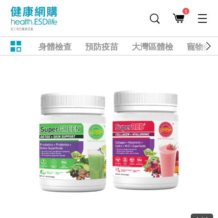
1
身體檢查
預防疫苗
大灣區體檢
寵物健