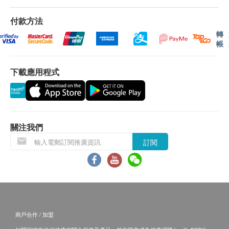
產地
認。倘若健康網購health.ESDlife未能提供任何訂
澳洲
付款方法
單上的貨品，健康網購health.ESDlife有權拒絕接
轉
受該訂單，並且會於送貨前透過電話或電郵通知顧
帳
包裝
客再作安排。
300克
下載應用程式
保用條款：
功效
貨品質量保證，於顧客收到產品當日起計，使用
SuperFood Lab SuperGreen 超級排毒綠粉含有豐
期應最少有12個月或以上。
富的苜蓿和蒲公英葉有顯著的淨化功效幫助刺激肝
臟排毒和抑制壞膽固醇的形成。
關注我們
退換條款：
綜合益生菌能幫助協助身體全方位排走多餘毒素，
訂閱
當顧客收取已訂購之貨品時，有責任檢查貨品是否
緩解皮膚敏感症狀
有損毀情況，一經確認簽收，恕不接受退換。
SuperFood Lab SuperGreen 超級排毒綠粉全天
退換產品必須包裝完整，如退換之產品有任何殘缺
然、易吸收、零負擔
或過期退回，供應商有權不受理。
冷壓技術製程不採用化學方式，能完整連根帶皮的
如有其他損壞或遺漏查詢，顧客必須保留有效收據
保留原料營養素及天然酵素。一瓶SuperGreen
正本，並於送貨後3個工作天內按下列方式聯絡健
商戶合作 / 加盟
Detox + Skin Support相等於含有1～2公斤的蔬菜
康網購health.ESDlife客戶服務部跟進。