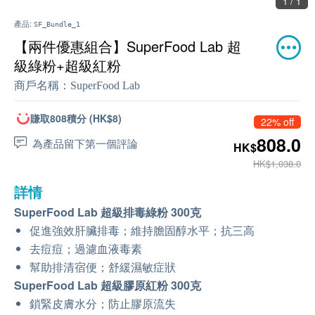
1 / 1
產品:
SF_Bundle_1
【兩件優惠組合】SuperFood Lab 超
級綠粉+超級紅粉
商戶名稱：
SuperFood Lab
賺取808積分 (HK$8)
22% off
808.0
為產品留下第一個評論
HK$
HK$1,038.0
詳情
SuperFood Lab 超級排毒綠粉 300克
促進強效肝臟排毒；維持膽固醇水平；抗三高
去痘痘；過濾血液毒素
幫助排清宿便；舒緩濕敏症狀
SuperFood Lab 超級膠原紅粉 300克
鎖緊皮膚水分；防止膠原流失