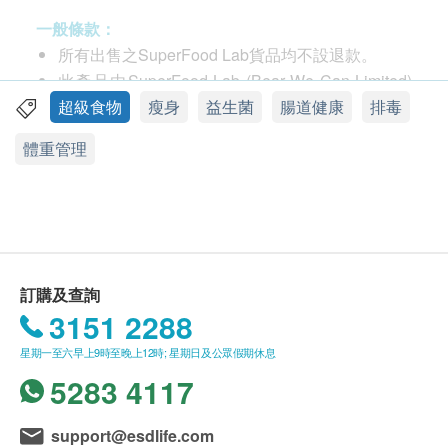
一般條款：
所有出售之SuperFood Lab貨品均不設退款。
此產品由SuperFood Lab (Bear We Can Limited)
提供。
超級食物
瘦身
益生菌
腸道健康
排毒
如有任何爭議，SuperFood Lab (Bear We Can
體重管理
Limited)及健康網購health.ESDlife保留最終決議
權。
送貨條款：
購買SuperFood Lab產品總額滿HK$400，即可享
本地免費送貨服務。賬單總額未滿HK$400需附加
訂購及查詢
HK$50運費。
3151 2288
我們將於確定訂單後1-3個工作天內安排發貨。
星期一至六早上9時至晚上12時; 星期日及公眾假期休息
不排除運送時間會因節日而有所影響。當八號烈風
5283 4117
訊號懸掛或黑色暴雨警告生效時，送貨服務時間將
會延遲。
SuperFood Lab 超級排毒綠粉 300克
support@esdlife.com
所有訂單須視乎相關貨品的供應情況再作最後確