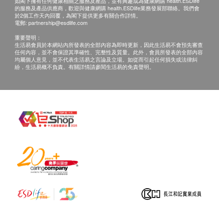
水果。
如閣下擁有任何健康相關之服務及產品，並有興趣成為健康網購 health.ESDlife
的服務及產品供應商，歡迎與健康網購 health.ESDlife業務發展部聯絡。我們會
於2個工作天內回覆，為閣下提供更多有關合作詳情。
電郵:
partnership@esdlife.com
服用方法
重要聲明：
加入250毫升水中，空肚飲用
生活易會員於本網站內所發表的全部內容為即時更新，因此生活易不會預先審查
加入無糖低脂乳酪食用
任何內容，並不會保證其準確性、完整性及質量。此外，會員所發表的全部內容
均屬個人意見，並不代表生活易之言論及立場。如從而引起任何損失或法律糾
加入250毫升蘋果汁調味
紛，生活易概不負責。有關詳情請參閱生活易的免責聲明。
配合果醋調味飲用
成分
有機大麥草、小麥草／有機小球藻、螺旋藻／菠蘿蛋
白酶／綠茶／有機苜蓿／蒲公英葉／西伯利亞人蔘／
菠蘿／青檸／檸檬／有機菊苣纖維／有機果寡糖／蘋
果檸檬酸鈣／左旋麩醯胺酸／羅漢果／檸檬酸鎂／紅
蘿蔔／奇異果／有機羽衣甘藍／杞子／天然檸檬調味
劑／天然青檸調味劑／蘋東果膠纖維／碳酸氫鉀／增
稠劑(瓜耳樹膠)／菠菜／西蘭花苗／稻糠精華／猴麵
包／針葉櫻桃／洋車前子／混合益生菌／褐藻糖膠／
青瓜／睡茄／巨褐藻／蘆薈／椎茸／薑黃／葡萄糖酸