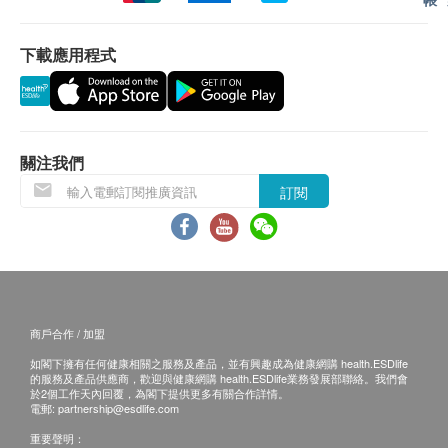
單上的貨品，健康網購health.ESDlife有權拒絕接
受該訂單，並且會於送貨前透過電話或電郵通知顧
下載應用程式
客再作安排。
退換條款：
當顧客收取已訂購之貨品時，有責任檢查貨品是否
有損毀情況，一經確認簽收，恕不接受退換。
關注我們
退換產品必須包裝完整，如退換之產品有任何殘缺
訂閱
或過期退回，供應商有權不受理。
如有其他損壞或遺漏查詢，顧客必須保留有效收據
正本，並於送貨後3個工作天內按下列方式聯絡
ProFone (Hong Kong) Limited 客戶服務部跟進。
電郵: info@profone.com.hk
商戶合作 / 加盟
如閣下擁有任何健康相關之服務及產品，並有興趣成為健康網購 health.ESDlife
的服務及產品供應商，歡迎與健康網購 health.ESDlife業務發展部聯絡。我們會
於2個工作天內回覆，為閣下提供更多有關合作詳情。
電郵:
partnership@esdlife.com
重要聲明：