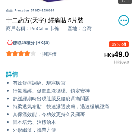
1 / 1
產品:
Procalun_0796548590034
十二葯方(天字) 經痛貼 5片裝
商戶名稱：
ProCalun 卡倫
產地：
台灣
賺取49積分 (HK$0)
29% off
49.0
1則評價
HK$
HK$69.0
詳情
有效舒痛調經、驅寒暖宮
行氣溫經、促進血液循環、鎮定安神
舒緩經期時出現肚脹及腰痠背痛問題
特柔透氣布貼，快速滲透皮膚，迅速緩解經痛
其保溫效能，令功效更持久及顯著
固本培元、治標治本
外形纖薄，攜帶方便