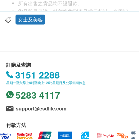
所有出售之貨品均不設退款。
有效舒痛調經、驅寒暖宮
貨品質量保證，於顧客收到產品當日起計，食用期
行氣溫經、促進血液循環、鎮定安神
應最少有12個月或以上。
女士及美容
舒緩經期時出現肚脹及腰痠背痛問題
此產品由 ProFone (Hong Kong) Limited 提供。
特柔透氣布貼，快速滲透皮膚，迅速緩解經痛
如有任何爭議，ProFone (Hong Kong) Limited 及
其保溫效能，令功效更持久及顯著
健康網購health.ESDlife保留最終決議權。
固本培元、治標治本
外形纖薄，攜帶方便
送貨條款：
訂購及查詢
不含重金屬
購買ProCalun產品總額滿HK$250，即可享本地免
3151 2288
不含防腐劑、不含西藥成份、 無副作用
費送貨服務。賬單總額未滿HK$250需附加HK$30
一包5片裝
星期一至六早上9時至晚上12時; 星期日及公眾假期休息
運費。
台灣製造
5283 4117
我們將於確定訂單後1-3個工作天內安排發貨。
不排除運送時間會因節日而有所影響。當八號烈風
訊號懸掛或黑色暴雨警告生效時，送貨服務時間將
support@esdlife.com
會延遲。
所有訂單須視乎相關貨品的供應情況再作最後確
付款方法
認。倘若健康網購health.ESDlife未能提供任何訂
轉
帳