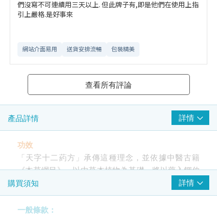
們沒寫不可連續用三天以上. 但此牌子有,即是他們在使用上指
引上嚴格.是好事來
網站介面易用
送貨安排流暢
包裝精美
查看所有評論
詳情
產品詳情
功效
「天字十二葯方」承傳這種理念，並依據中醫古籍
《本草綱目》，以中草本植物為基礎，將以藥入饌伸
延至護理產品，帶出養生保健之道，再配合高標準的
詳情
購買須知
現代GMP製藥標準及生產技術，製作出高效能而又優
質的產品。
一般條款：