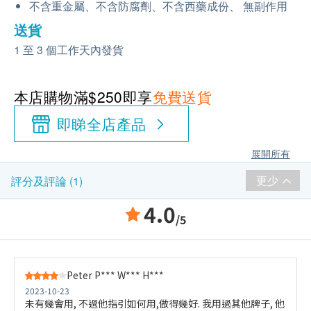
不含重金屬、不含防腐劑、不含西藥成份、 無副作用
送貨
1 至 3 個工作天內發貨
本店購物滿$250即享
免費送貨
即睇全店產品
展開所有
更少
評分及評論 (1)
4.0
/5
Peter P*** W*** H***
2023-10-23
未有幾會用, 不過他指引如何用,做得幾好. 我用過其他牌子, 他