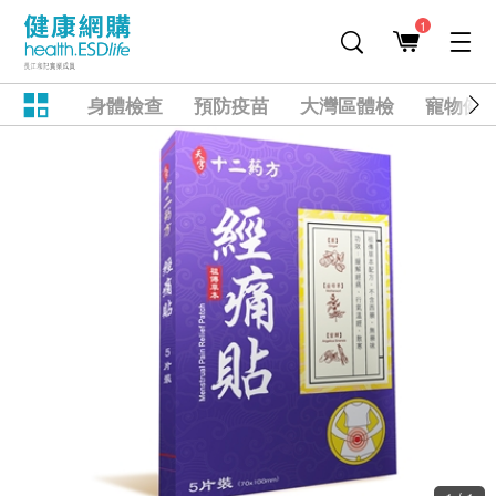
1
身體檢查
預防疫苗
大灣區體檢
寵物健