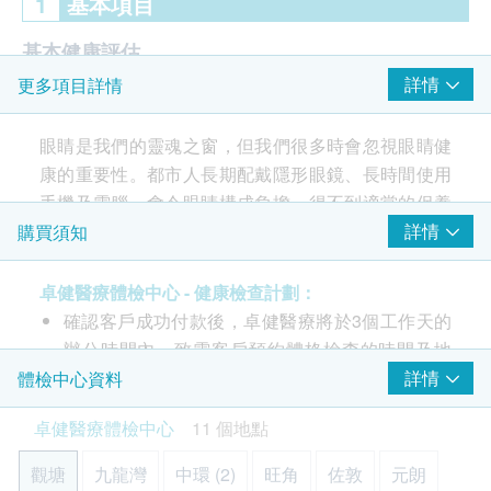
1
基本項目
基本健康評估
詳情
更多項目詳情
眼科專科醫生詳細諮詢
電腦視野圖
眼睛是我們的靈魂之窗，但我們很多時會忽視眼睛健
康的重要性。都市人長期配戴隱形眼鏡、長時間使用
白內障
手機及電腦，會令眼睛構成負擔，得不到適當的保養
青光眼
更有機會誘發成眼疾。 40歲後更要留意眼睛會否出現
詳情
購買須知
黃斑
病變，如青光眼便是本港四大致盲因素之一。青光眼
視網膜病變
是眼疾中的隱形危機，一般病變年齡為40歲，若患者
卓健醫療體檢中心 - 健康檢查計劃：
眼科視光檢查
未能及時察覺並作出治療，嚴重者可致永久失明。
確認客戶成功付款後，卓健醫療將於3個工作天的
辦公時間內，致電客戶預約體格檢查的時間及地
遠近視力
點，客戶亦可以致電 8100 8138 或 Whatsapp
詳情
體檢中心資料
計劃特點：
屈光檢查 (近視、遠視、散光及老花的度數檢查)
8301 8301
預約。
由眼科專科醫生主理
瞳孔反射
卓健醫療體檢中心
11 個地點
客戶必須於預約當天出示身份證及訂購確認信或電
針對40歲或以上、 深近視、糖尿病及青光眼的高
眼壓檢查
郵以確認身份。
危人士的全面檢查
斜視、眼睛肌肉協調
觀塘
九龍灣
中環 (2)
旺角
佐敦
元朗