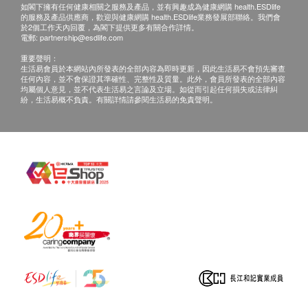
如閣下擁有任何健康相關之服務及產品，並有興趣成為健康網購 health.ESDlife
若經醫生評估後，閣下並不適合進行疫苗注射，將
的服務及產品供應商，歡迎與健康網購 health.ESDlife業務發展部聯絡。我們會
需支付醫生診症費用HK$300，餘下差額將會退
於2個工作天內回覆，為閣下提供更多有關合作詳情。
電郵:
partnership@esdlife.com
回。
重要聲明：
如有爭議，健康網購health.ESDlife保留最後決定
生活易會員於本網站內所發表的全部內容為即時更新，因此生活易不會預先審查
任何內容，並不會保證其準確性、完整性及質量。此外，會員所發表的全部內容
權。
均屬個人意見，並不代表生活易之言論及立場。如從而引起任何損失或法律糾
所有預防疫苗產品並非作為醫務診斷或治療用途。
紛，生活易概不負責。有關詳情請參閱生活易的免責聲明。
任何疫苗的提供會視供應情況而定，購買或預約後
可能無法保證供應
預防疫苗產品不適用於佐敦卓健診斷及放射中心。
卓健醫療體檢中心 - 眼科檢查：
確認客戶成功付款後，卓健醫療將於3個工作天辦
公時間內，致電客戶預約的時間及地點，客戶亦可
以致熱線8100 8138預約。
客戶必須於預約當天出示身份證及訂購確認信(列
印本或電子版本)以確認身份。
此產品只適用於3歲或以上人士。