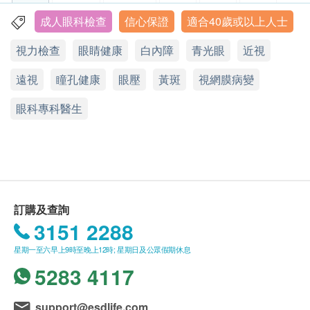
體格檢查計劃只適用於18歲或以上人士。
檢查包括白內障、青光眼、糖尿眼、黃斑及視網膜
色覺
體格檢查計劃不適用於星期日及公眾假期。
病變等
立體視覺
成人眼科檢查
信心保證
適合40歲或以上人士
屯門
沙田
鰂魚涌
樂富
眼科檢查計劃不適用於星期六，星期日及公眾假
雙目裂隙燈檢查
視力檢查
眼睛健康
白內障
青光眼
近視
放大瞳孔眼底檢查
期。
指定醫療中心地點及辦公時間：
觀塘觀塘道418號創紀之城五期(APM)東亞銀行中⼼25 樓
眼球健康
本體格檢查計劃有效期為6個月，客戶必須於6個月
2502-03A 室
卓健專科中心 - 旺角
遠視
瞳孔健康
眼壓
黃斑
視網膜病變
內（由確認付款日期起計）接受有關檢查，逾期作
九龍旺角彌敦道625- 639號雅蘭中心辦公樓二期4樓
報告
顯示地圖
眼科專科醫生
廢。
星期一至五：9:00 - 13:00; 14:00 - 18:00
進行健康檢查後，一般情況下，需大概7-14個工作
星期一至五︰9:00a.m. – 1:00p.m.; 2:00p.m. – 6:30p.m.
星期六：8:30 - 13:00
報告及解釋 (由眼科專科醫生主理)
星期六︰9:00a.m. – 1:00p.m.
天跟進檢查報告，工作天不包括星期六、日及公眾
星期日及公眾假期：休息
星期日及公眾假期︰休息
假期。 輪侯報告講解時間會因應不同情況 (如個別
化驗項目所需時間或客人指明特定時段)而有所延
長。
訂購及查詢
訂購一經確認，不設更改已訂購的計劃，轉讓給第
3151 2288
三者及／或退款。
星期一至六早上9時至晚上12時; 星期日及公眾假期休息
如有爭議，健康網購health.ESDlife保留最後決定
5283 4117
權。
所有體格檢查並非作為醫務診斷或治療用途。
support@esdlife.com