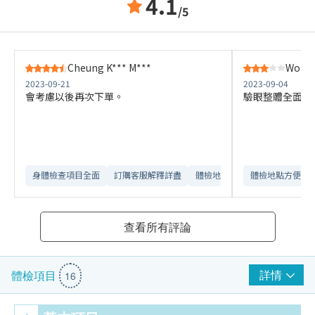
4.1
/5
Cheung K*** M***
Wong 
2023-09-21
2023-09-04
會考慮以後再次下單。
驗眼整體全面，
身體檢查項目全面
訂購客服解釋詳盡
體檢地點方便
體檢地點方便
可比較不同檢
查看所有評論
詳情
體檢項目
16