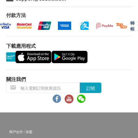
卓健醫療體檢中心 - 預防疫苗（流感疫苗 除外）：
確認客戶成功付款後，卓健醫療服務有限公司將於
付款方法
3個工作天的辦公時間內，致電客戶預約疫苗注射
轉
帳
的時間及地點，客戶亦可以致電 8100 8138 或
Whatsapp
8301 8301
預約。
下載應用程式
客戶必須於預約當天出示身份證及訂購確認信或電
郵以確認身份。
預防疫苗產品有效期為6個月，客戶必須於6個月內
（由確認付款日期起計）接受有關注射，逾期作
廢。
關注我們
訂購一經確認，不設更改已訂購的計劃，轉讓給第
訂閱
三者及／或退款。
客戶注射肝炎疫苗或肝炎混合疫苗前必須出示3個
月內的肝炎抗原及抗體測試報告，以確定是否合適
接受疫苗注射。如未能出示有效報告，需另外支付
血液化驗費用。
商戶合作 / 加盟
指定疫苗計劃費用已包括首次注射前的醫生會診。