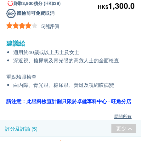
賺取3,900積分 (HK$39)
1,300.0
HK$
體檢前可免費取消
5則評價
建議給
適用於40歲或以上男士及女士
深近視、糖尿病及青光眼的高危人士的全面檢查
重點驗眼檢查：
白內障、青光眼、糖尿眼、黃斑及視網膜病變
請注意：此眼科檢查計劃只限於卓健專科中心 - 旺角分店
展開所有
更少
評分及評論 (5)