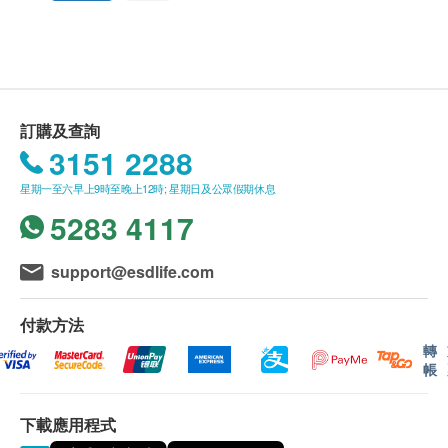
出體外。巴拿巴葉精華含多種天然的營養素，具有抗
送貨
氧化的功效維持心血管健康，更能加速糖份吸收後之
1. 購買
卓營方
產品總額滿HK$500，即可享香港一
分解。本產品更能預防衰老和維持心臟及腎臟健康，
般地區免費送貨服務。賬單總額未滿HK$500需附加
特別適合關注血糖的人士服用。
HK$40運費。
產品證書
2. 如送貨地區為離島地區（大嶼山、南丫島、長
訂購及查詢
卓營方全線產品均按國際優質標準cGMP(優良製造規
洲、坪洲）或偏遠地區，需額外收取附加費
3151 2288
範）生產及製造，確保產品安全、穩定、高效，是現
HK$20（不論賬單總額）。卓營方會於送貨前透過電
代都市人的信心之選。
星期一至六早上9時至晚上12時; 星期日及公眾假期休息
話或電郵通知顧客再作安排。
服法
5283 4117
3. 我們將於確定訂單後3-5個工作天內安排發貨。
成人每天口服1次，每次1-2粒，或遵照醫生指示服用
4. 不排除運送時間會因節日而有所影響。當八號
成份
烈風訊號懸掛或黑色暴雨警告生效時，送貨服務時間
support@esdlife.com
每兩粒含：
將會延遲。
印度武靴葉萃150毫克、葫蘆巴籽250毫克、肉桂皮
5. 所有訂單須視乎相關貨品的供應情況再作最後
付款方法
100毫克、巴拿巴葉50毫克、硫辛酸 100毫克、鉻離
確認。倘若健康網購health.ESDlife未能提供任何訂單
轉
帳
子100微克、生物素 1毫克、鎂20毫克
上的貨品，健康網購health.ESDlife有權拒絕接受該訂
單，並且會於送貨前透過電話或電郵通知顧客再作安
下載應用程式
排。