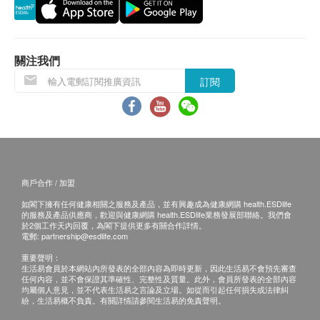
保證
品牌
1. 貨品質量保證，於顧客收到產品當日起計，食
卓營方
用期應最少有18個月或以上。
產地
換貨條款及細則
美國
關注我們
1. 當顧客收取已訂購之貨品時，有責任檢查貨品
包裝
訂閱
是否有損毀情況，一經確認簽收，恕不接受退換。
60 膠囊
2. 退換產品必須包裝完整，如退換之產品有任何
成份
殘缺或過期退回，供應商有權不受理。
每兩粒含：
3. 如有其他損壞或遺漏查詢，顧客必須保留有效
印度武靴葉萃150毫克、葫蘆巴籽250毫克、肉桂皮
收據正本，並於送貨後3個工作天內按下列方式聯絡
100毫克、巴拿巴葉50毫克、硫辛酸 100毫克、鉻離
商戶合作 / 加盟
健康網購health.ESDlife客戶服務部跟進。
子100微克、生物素 1毫克、鎂20毫克
如閣下擁有任何健康相關之服務及產品，並有興趣成為健康網購 health.ESDlife
電郵: support@esdlife.com / 健康網購health.ESDlife
的服務及產品供應商，歡迎與健康網購 health.ESDlife業務發展部聯絡。我們會
客服熱線: (852) 3151-2288
於2個工作天內回覆，為閣下提供更多有關合作詳情。
電郵:
partnership@esdlife.com
重要聲明：
生活易會員於本網站內所發表的全部內容為即時更新，因此生活易不會預先審查
任何內容，並不會保證其準確性、完整性及質量。此外，會員所發表的全部內容
均屬個人意見，並不代表生活易之言論及立場。如從而引起任何損失或法律糾
紛，生活易概不負責。有關詳情請參閱生活易的免責聲明。