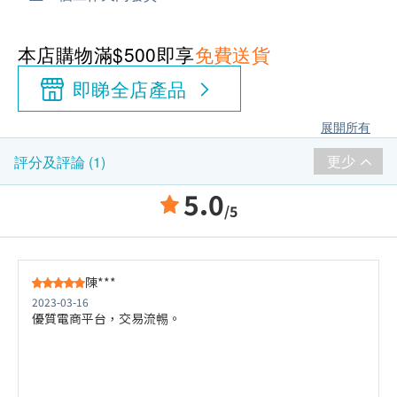
本店購物滿$500即享
免費送貨
即睇全店產品
展開所有
更少
評分及評論 (1)
5.0
/5
陳***
2023-03-16
優質電商平台，交易流𣈱。