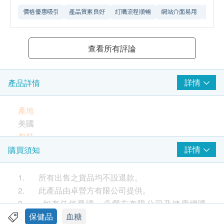
價格優惠吸引
產品質素良好
訂購流程順暢
網站介面易用
送貨
查看所有評論
詳情
產品詳情
產地
美國
包裝
60 膠囊
詳情
購買須知
產品詳情
卓營方樂糖素含胡蘆巴籽、印度武靴葉萃、巴拿巴葉
1. 所有出售之貨品均不設退款。
精華等。胡蘆巴籽能幫助控制血液中三酸甘油酯及低
2. 此產品由卓營方有限公司提供。
密度脂蛋白，促進您的心血管健康。印度武靴葉萃能
3. 如有任何爭議，卓營方有限公司及健康網購
控制食慾和抑制身體吸收糖份，使糖份經消化系統排
health.ESDlife保留最終決議權。
保健品
血糖