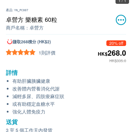
1 / 1
產品:
YN_PC007
卓營方 樂糖素 60粒
商戶名稱：
卓營方
賺取268積分 (HK$2)
20% off
268.0
1則評價
HK$
HK$335.0
詳情
有助肝臟胰臟健康
改善體內營養消化代謝
減輕多尿、四肢痠麻症狀
或有助穩定血糖水平
強化人體免疫力
送貨
3 至 5 個工作天內發貨