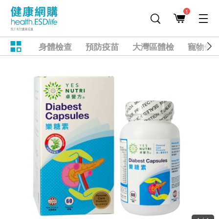
1
身體檢查
預防疫苗
大灣區體檢
寵物健