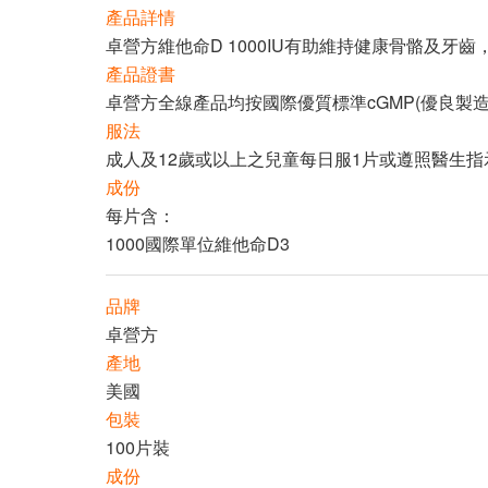
產品詳情
卓營方維他命D 1000IU有助維持健康骨骼及牙
產品證書
卓營方全線產品均按國際優質標準cGMP(優良
服法
成人及12歲或以上之兒童每日服1片或遵照醫生指
成份
每片含：
1000國際單位維他命D3
品牌
卓營方
產地
美國
包裝
100片裝
成份