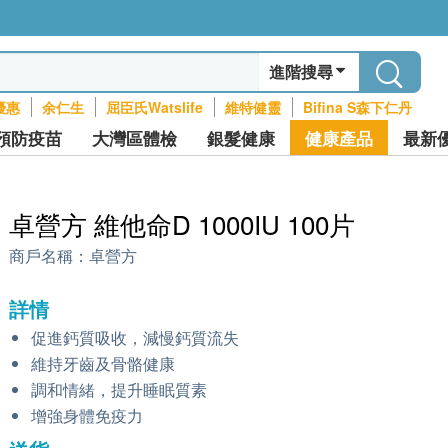
進階搜尋
優惠
余仁生
屈臣氏Watslife
維特健靈
Bifina S森下仁丹
預防疫苗
大灣區體檢
銀髮健康
健康產品
最新
卓營方 維他命D 1000IU 100片
商戶名稱：
卓營方
詳情
促進鈣質吸收，減慢鈣質流失
維持牙齒及骨骼健康
調和情緒，提升睡眠質素
增強身體免疫力