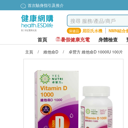
首次驗身指引及推介
屈臣氏水機
NMN組合
保健品
首頁
暑假健康充電
身體檢查
主頁
/
維他命D
/
卓營方 維他命D 1000IU 100片