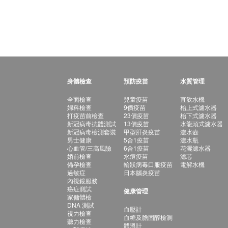
身體檢查
預防疫苗
水質管理
全面檢查
兒童疫苗
直飲水機
婦科檢查
9價疫苗
枱上式濾水器
打疫苗前檢查
23價疫苗
枱下式濾水器
新冠病毒抗體測試
13價疫苗
水龍頭式濾水器
新冠病毒檢測套裝
甲型肝炎疫苗
濾水壺
男士健康
5合1疫苗
濾水瓶
心血管/三高風險
6合1疫苗
花灑濾水器
婚前檢查
水痘疫苗
濾芯
備孕檢查
輪狀病毒口服疫苗
電解水機
過敏症
日本腦炎疫苗
內視鏡服務
癌症測試
健康管理
家傭體檢
DNA 測試
血壓計
視力檢查
血糖及膽固醇檢測
聽力檢查
體溫計