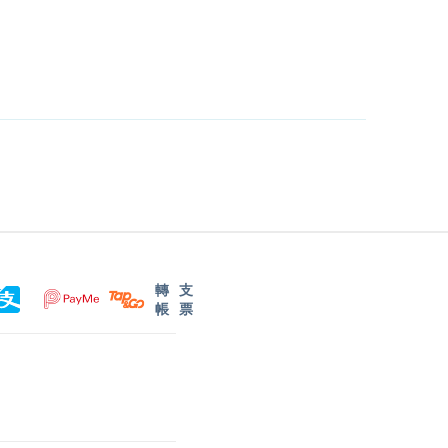
轉
支
帳
票