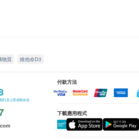
礦物質
維他命D3
付款方法
8
星期日及公眾假期休息
7
下載應用程式
.com