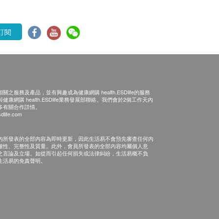
訂閱
之服務及產品，並有興趣成為健康網購 health.ESDlife的服務
康網購 health.ESDlife業務發展部聯絡。我們會於2個工作天內
多有關合作詳情。
dlife.com
內所發表的全部內容為即時更新，因此生活易不會預先審查任何內
確性、完整性及質量。此外，會員所發表的全部內容均屬個人意
之言論及立場。如從而引起任何損失或法律糾紛，生活易概不負
生活易的免責聲明。