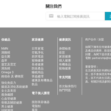
關注我們
保健品
家居健康
健康資訊
商戶合作 / 加盟
如閣下擁有任何健康相關
NMN
日常家電
身體檢查
及產品供應商，歡迎與健
滴雞精
空氣淨化
疫苗
回覆，為閣下提供更
益生菌
廚房電器
家居健康
電郵:
partnership@es
蟲草
寵物健康
個人健康
靈芝及雲芝
長者健康
有機食品
重要聲明：
滴魚精
防疫產品
寵物健康
生活易會員於本網站
Omega 3
睡眠用品
容，並不會保證其準
維他命 及 礦物質
害蟲處理
常見問題
見，並不代表生活易
健康及有機食品
責。有關詳情請參閱
強化免疫力
飲品
首次驗身指引
腸道及消化系統健康
熱門問題
女士及美容
電子個人護理
瘦身纖體
心血管健康
面部美容儀器
骨骼及關節健康
電鬚刨
男士健康
風筒
頭髮護理