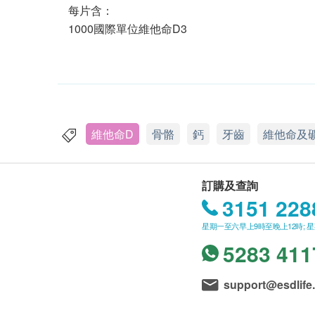
每片含：
1000國際單位維他命D3
維他命D
骨骼
鈣
牙齒
維他命及
訂購及查詢
3151 228
星期一至六早上9時至晚上12時; 
5283 411
support@esdlife