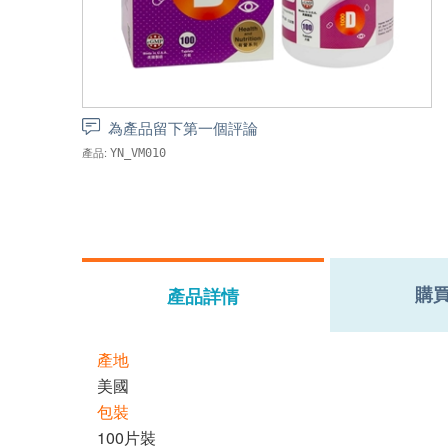
為產品留下第一個評論
產品:
YN_VM010
購
產品詳情
產地
美國
包裝
100片裝