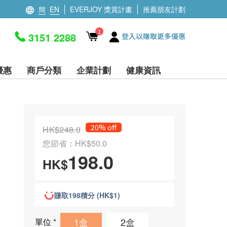
簡
EN
EVERJOY 獎賞計畫
推薦朋友計劃
1
3151 2288
登入以賺取更多優惠
優惠
商戶分類
企業計劃
健康資訊
20% off
HK$248.0
您節省：HK$50.0
198.0
HK$
賺取198積分 (HK$1)
1盒
2盒
單位
*