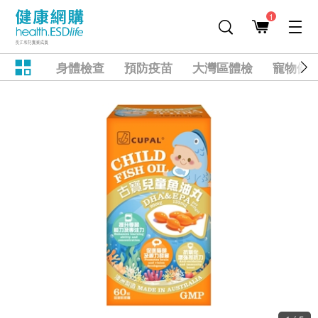
1
身體檢查
預防疫苗
大灣區體檢
寵物健