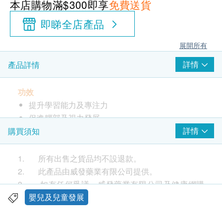
本店購物滿$300即享
免費送貨
即睇全店產品
展開所有
詳情
產品詳情
功效
提升學習能力及專注力
促進腦部及視力發展
抗氧化，增強抵抗力
詳情
購買須知
使用方法
1. 所有出售之貨品均不設退款。
咀嚼軟膠囊或直接以水送服;或
2. 此產品由威發藥業有限公司提供。
刺穿軟膠囊，擠出魚油並混合於食物或飲品中服
3. 如有任何爭議，威發藥業有限公司及健康網購
用;或
health.ESDlife保留最終決議權。
嬰兒及兒童發展
擰斷軟膠囊尾部，直接飲用魚油
送貨