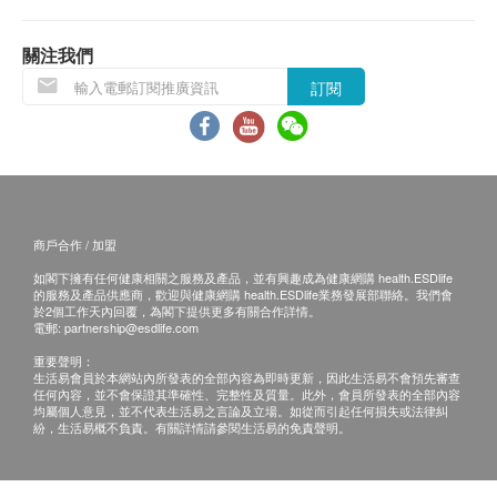
1. 當顧客收取已訂購之貨品時，有責任檢查貨品
是否有損毀情況，一經確認簽收，恕不接受退換。
關注我們
2. 退換產品必須包裝完整，如退換之產品有任何
訂閱
殘缺或過期退回，供應商有權不受理。
3. 如有其他損壞或遺漏查詢，顧客必須保留有效
收據正本，並於送貨後3個工作天內按下列方式聯絡
健康網購health.ESDlife客戶服務部跟進。
電郵: support@esdlife.com / 健康網購health.ESDlife
商戶合作 / 加盟
客服熱線: (852) 3151-2288
如閣下擁有任何健康相關之服務及產品，並有興趣成為健康網購 health.ESDlife
的服務及產品供應商，歡迎與健康網購 health.ESDlife業務發展部聯絡。我們會
於2個工作天內回覆，為閣下提供更多有關合作詳情。
電郵:
partnership@esdlife.com
重要聲明：
生活易會員於本網站內所發表的全部內容為即時更新，因此生活易不會預先審查
任何內容，並不會保證其準確性、完整性及質量。此外，會員所發表的全部內容
均屬個人意見，並不代表生活易之言論及立場。如從而引起任何損失或法律糾
紛，生活易概不負責。有關詳情請參閱生活易的免責聲明。