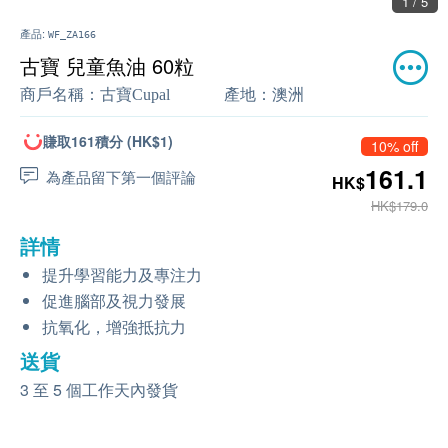
1 / 5
產品:
WF_ZA166
古寶 兒童魚油 60粒
商戶名稱：
古寶Cupal
產地：
澳洲
賺取161積分 (HK$1)
10% off
161.1
為產品留下第一個評論
HK$
HK$179.0
詳情
提升學習能力及專注力
促進腦部及視力發展
抗氧化，增強抵抗力
送貨
3 至 5 個工作天內發貨