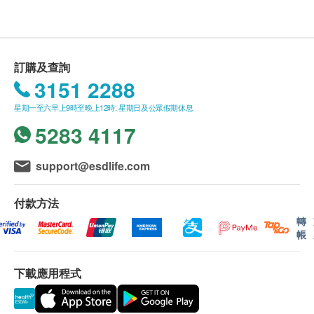
1. 每張訂單購買古寶, 紐美, 澳洲淨痘, 佳力等品牌
1-5歲兒童：每日1-2粒。（如1歲嬰兒，家長應刺穿軟
產品總額滿HK$300，即可享香港本地免費送貨服務
膠囊，擠出魚油並混合於食物或飲品中讓孩子服用；
（不包括需入倉等附加費）。每張訂單賬單總額未滿
2-4歲兒童可在家長指導下咀嚼服用。）
HK$300需附加HK$30運費。(該費用並不包括任何運
訂購及查詢
6-12歲兒童：每日2-3粒。
輸附加費)。
3151 2288
2. 我們將於確定訂單後3-5個工作天內安排發貨。
成份
星期一至六早上9時至晚上12時; 星期日及公眾假期休息
3. 不排除運送時間會因節日而有所影響。當八號
天然魚油750毫克（內含奥米加3海洋三酸甘油酯225
5283 4117
烈風訊號懸掛或黑色暴雨警告生效時，送貨服務時間
毫克、
將會延遲。
EPA 135毫克、DHA 90毫克）、明膠、水分保持劑
4. 所有訂單須視乎相關貨品的供應情況再作最後
support@esdlife.com
（甘油）、純化水、調味劑（天然甜橙油、天然檸檬
確認。倘若健康網購health.ESDlife未能提供任何訂單
油、冷壓酸橙油、香草醛）、甜味劑（三氣蔗糖）、
上的貨品，健康網購health.ESDlife有權拒絕接受該訂
付款方法
抗氧化劑（維他命E）、大豆油
單，並且會於送貨前透過電話或電郵通知顧客再作安
轉
帳
排。
保證
下載應用程式
1. 貨品質量保證，於顧客收到產品當日起計，食
用期應最少有6個月或以上。
換貨條款