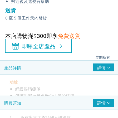
對近視及遠視有幫助
送貨
3 至 5 個工作天內發貨
本店購物滿$300即享
免費送貨
即睇全店產品
展開所有
詳情
產品詳情
功效
紓緩眼睛疲倦
保護眼部血管免受自由基的破壞
促進眼睛血液循環系統健康
詳情
購買須知
有助增進視力及眼部機能
幫助眼睛適應光線明暗的變化
1. 所有出售之貨品均不設退款。