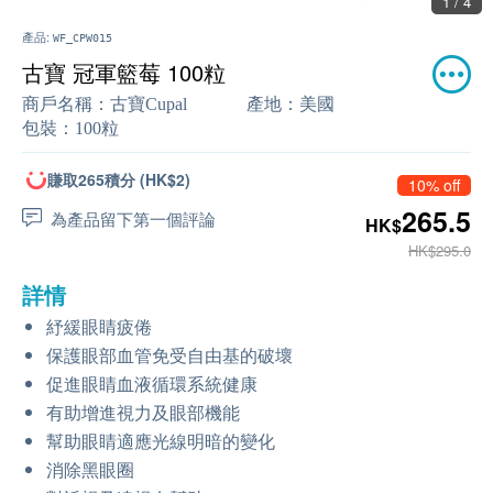
1 / 4
產品:
WF_CPW015
古寶 冠軍籃莓 100粒
商戶名稱：
古寶Cupal
產地：
美國
包裝：
100粒
賺取265積分 (HK$2)
10% off
265.5
為產品留下第一個評論
HK$
HK$295.0
詳情
紓緩眼睛疲倦
保護眼部血管免受自由基的破壞
促進眼睛血液循環系統健康
有助增進視力及眼部機能
幫助眼睛適應光線明暗的變化
消除黑眼圈