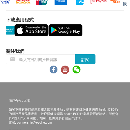
帳
排。
保證
下載應用程式
1. 貨品質量保證，於顧客收到產品當日起計，食
用期應最少有6個月或以上。
換貨條款
1. 當顧客收取已訂購之貨品時，有責任檢查貨品
是否有損毀情況，一經確認簽收，恕不接受退換。
關注我們
2. 退換產品必須包裝完整，如退換之產品有任何
訂閱
殘缺或過期退回，供應商有權不受理。
3. 如有其他損壞或遺漏查詢，顧客必須保留有效
收據正本，並於送貨後3個工作天內按下列方式聯絡
健康網購health.ESDlife客戶服務部跟進。
電郵: support@esdlife.com / 健康網購health.ESDlife
商戶合作 / 加盟
客服熱線: (852) 3151-2288
如閣下擁有任何健康相關之服務及產品，並有興趣成為健康網購 health.ESDlife
的服務及產品供應商，歡迎與健康網購 health.ESDlife業務發展部聯絡。我們會
於2個工作天內回覆，為閣下提供更多有關合作詳情。
電郵:
partnership@esdlife.com