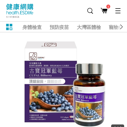
1
身體檢查
預防疫苗
大灣區體檢
寵物健