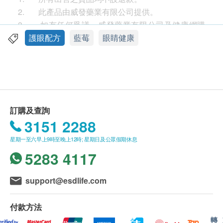
消除黑眼圈
2. 此產品由威發藥業有限公司提供。
對近視及遠視有幫助
3. 如有任何爭議，威發藥業有限公司及健康網購
health.ESDlife保留最終決議權。
護眼配方
藍莓
眼睛健康
適合人士
送貨
職業司機(特別是需要在夜間駕駛)，長時間閱讀、看
1. 每張訂單購買古寶, 紐美, 澳洲淨痘, 佳力等品牌
電視、使用電腦、玩遊戲機者，視力欠佳者，欲提高
產品總額滿HK$300，即可享香港本地免費送貨服務
視力者
（不包括需入倉等附加費）。每張訂單賬單總額未滿
HK$300需附加HK$30運費。(該費用並不包括任何運
訂購及查詢
服用方法
輸附加費)。
3151 2288
每日2次，每次1至2粒
2. 我們將於確定訂單後3-5個工作天內安排發貨。
星期一至六早上9時至晚上12時; 星期日及公眾假期休息
3. 不排除運送時間會因節日而有所影響。當八號
成份
5283 4117
烈風訊號懸掛或黑色暴雨警告生效時，送貨服務時間
葉黃素、葡萄籽精華、歐洲野生藍莓濃縮精華、魚
將會延遲。
油、椰子油、蜂蠟、卵磷脂、明膠、甘油
4. 所有訂單須視乎相關貨品的供應情況再作最後
support@esdlife.com
確認。倘若健康網購health.ESDlife未能提供任何訂單
上的貨品，健康網購health.ESDlife有權拒絕接受該訂
付款方法
單，並且會於送貨前透過電話或電郵通知顧客再作安
轉