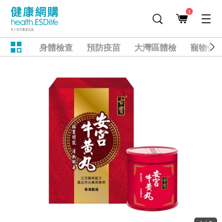
1
身體檢查
預防疫苗
大灣區體檢
寵物健