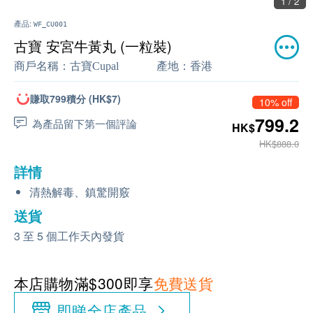
1 / 2
產品:
WF_CU001
古寶 安宮牛黃丸 (一粒裝)
商戶名稱：
古寶Cupal
產地：
香港
賺取799積分 (HK$7)
10% off
799.2
為產品留下第一個評論
HK$
HK$888.0
詳情
清熱解毒、鎮驚開竅
送貨
3 至 5 個工作天內發貨
本店購物滿$300即享
免費送貨
即睇全店產品