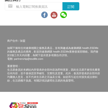
2. 退換產品必須包裝完整，如退換之產品有任何
訂閱
殘缺或過期退回，供應商有權不受理。
3. 如有其他損壞或遺漏查詢，顧客必須保留有效
收據正本，並於送貨後3個工作天內按下列方式聯絡
健康網購health.ESDlife客戶服務部跟進。
電郵: support@esdlife.com / 健康網購health.ESDlife
商戶合作 / 加盟
客服熱線: (852) 3151-2288
如閣下擁有任何健康相關之服務及產品，並有興趣成為健康網購 health.ESDlife
的服務及產品供應商，歡迎與健康網購 health.ESDlife業務發展部聯絡。我們會
於2個工作天內回覆，為閣下提供更多有關合作詳情。
電郵:
partnership@esdlife.com
重要聲明：
生活易會員於本網站內所發表的全部內容為即時更新，因此生活易不會預先審查
任何內容，並不會保證其準確性、完整性及質量。此外，會員所發表的全部內容
均屬個人意見，並不代表生活易之言論及立場。如從而引起任何損失或法律糾
紛，生活易概不負責。有關詳情請參閱生活易的免責聲明。