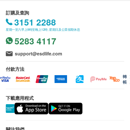
（不包括需入倉等附加費）。每張訂單賬單總額未滿
珠0.08g、黃連0.17g、黃芩0.17g、朱砂0.17g、雄黃
HK$300需附加HK$30運費。(該費用並不包括任何運
訂購及查詢
0.17g、梔子0.17g、鬱金0.17g、冰片（合成龍腦）
輸附加費)。
3151 2288
0.04g。
2. 我們將於確定訂單後3-5個工作天內安排發貨。
星期一至六早上9時至晚上12時; 星期日及公眾假期休息
3. 不排除運送時間會因節日而有所影響。當八號
5283 4117
烈風訊號懸掛或黑色暴雨警告生效時，送貨服務時間
將會延遲。
4. 所有訂單須視乎相關貨品的供應情況再作最後
support@esdlife.com
確認。倘若健康網購health.ESDlife未能提供任何訂單
上的貨品，健康網購health.ESDlife有權拒絕接受該訂
付款方法
單，並且會於送貨前透過電話或電郵通知顧客再作安
轉
帳
排。
保證
下載應用程式
1. 貨品質量保證，於顧客收到產品當日起計，食
用期應最少有6個月或以上。
換貨條款
1. 當顧客收取已訂購之貨品時，有責任檢查貨品
是否有損毀情況，一經確認簽收，恕不接受退換。
關注我們