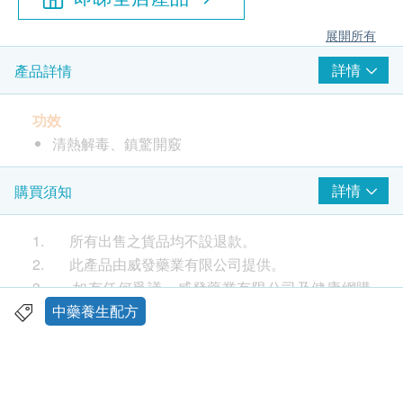
展開所有
詳情
產品詳情
功效
清熱解毒、鎮驚開竅
中成藥註冊編號 HKC-18196
詳情
購買須知
使用方法
1. 所有出售之貨品均不設退款。
口服。一次1丸，一日1次。
2. 此產品由威發藥業有限公司提供。
小兒三歲以內一次1/4丸，四至六歲一次1/2丸，一日
3. 如有任何爭議，威發藥業有限公司及健康網購
一次；或遵醫囑。
health.ESDlife保留最終決議權。
中藥養生配方
送貨
成份
1. 每張訂單購買古寶, 紐美, 澳洲淨痘, 佳力等品牌
(每粒3克含有效成分相當於原藥材份量為)
產品總額滿HK$300，即可享香港本地免費送貨服務
牛黃0.17g、水牛角濃縮粉0.33g、人工麝香0.04g、珍