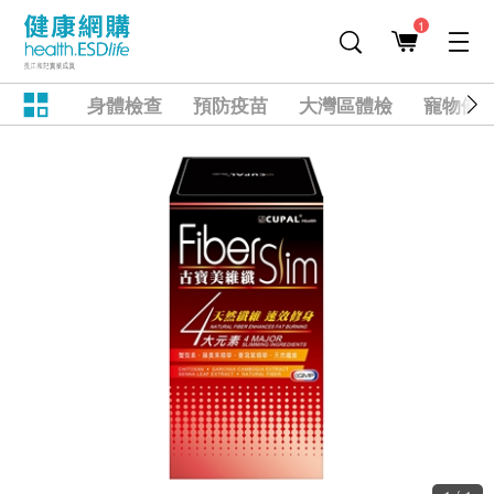
1
身體檢查
預防疫苗
大灣區體檢
寵物健