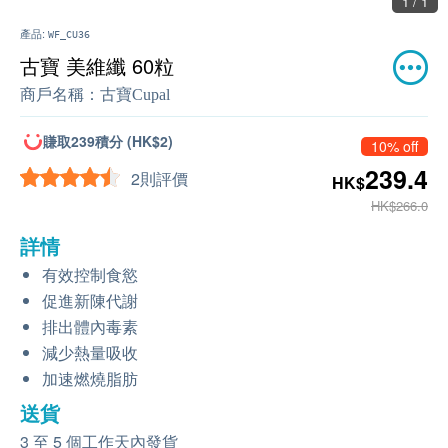
1 / 1
產品:
WF_CU36
古寶 美維纖 60粒
商戶名稱：
古寶Cupal
賺取239積分 (HK$2)
10% off
239.4
2則評價
HK$
HK$266.0
詳情
有效控制食慾
促進新陳代謝
排出體內毒素
減少熱量吸收
加速燃燒脂肪
送貨
3 至 5 個工作天內發貨