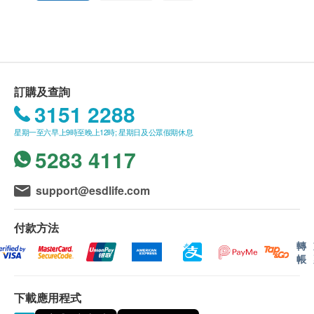
送貨
成份
1. 每張訂單購買古寶, 紐美, 澳洲淨痘, 佳力等品牌
蟹殼素、藤黃果精華、番瀉葉精華、天然纖維
產品總額滿HK$300，即可享香港本地免費送貨服務
（不包括需入倉等附加費）。每張訂單賬單總額未滿
HK$300需附加HK$30運費。(該費用並不包括任何運
訂購及查詢
輸附加費)。
3151 2288
2. 我們將於確定訂單後3-5個工作天內安排發貨。
星期一至六早上9時至晚上12時; 星期日及公眾假期休息
3. 不排除運送時間會因節日而有所影響。當八號
5283 4117
烈風訊號懸掛或黑色暴雨警告生效時，送貨服務時間
將會延遲。
4. 所有訂單須視乎相關貨品的供應情況再作最後
support@esdlife.com
確認。倘若健康網購health.ESDlife未能提供任何訂單
上的貨品，健康網購health.ESDlife有權拒絕接受該訂
付款方法
單，並且會於送貨前透過電話或電郵通知顧客再作安
轉
帳
排。
保證
下載應用程式
1. 貨品質量保證，於顧客收到產品當日起計，食