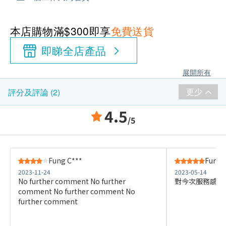
本店購物滿$300即享
免費送貨
即睇全店產品
展開所有
更少
評分及評論 (2)
4.5
/5
Fung C***
Fung 
2023-11-24
2023-05-14
No further comment No further
對今次服務感到
comment No further comment No
further comment