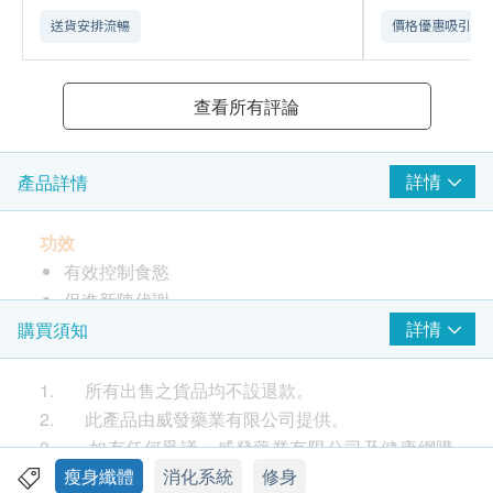
送貨安排流暢
價格優惠吸引
查看所有評論
詳情
產品詳情
功效
有效控制食慾
促進新陳代謝
排出體內毒素
詳情
購買須知
減少熱量吸收
加速燃燒脂肪
1. 所有出售之貨品均不設退款。
2. 此產品由威發藥業有限公司提供。
服用方法
3. 如有任何爭議，威發藥業有限公司及健康網購
每日3次，每餐前15-30分鐘各2粒
health.ESDlife保留最終決議權。
瘦身纖體
消化系統
修身