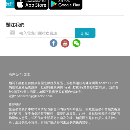
用期應最少有6個月或以上。
換貨條款
1. 當顧客收取已訂購之貨品時，有責任檢查貨品
是否有損毀情況，一經確認簽收，恕不接受退換。
關注我們
2. 退換產品必須包裝完整，如退換之產品有任何
訂閱
殘缺或過期退回，供應商有權不受理。
3. 如有其他損壞或遺漏查詢，顧客必須保留有效
收據正本，並於送貨後3個工作天內按下列方式聯絡
健康網購health.ESDlife客戶服務部跟進。
電郵: support@esdlife.com / 健康網購health.ESDlife
商戶合作 / 加盟
客服熱線: (852) 3151-2288
如閣下擁有任何健康相關之服務及產品，並有興趣成為健康網購 health.ESDlife
的服務及產品供應商，歡迎與健康網購 health.ESDlife業務發展部聯絡。我們會
於2個工作天內回覆，為閣下提供更多有關合作詳情。
電郵:
partnership@esdlife.com
重要聲明：
生活易會員於本網站內所發表的全部內容為即時更新，因此生活易不會預先審查
任何內容，並不會保證其準確性、完整性及質量。此外，會員所發表的全部內容
均屬個人意見，並不代表生活易之言論及立場。如從而引起任何損失或法律糾
紛，生活易概不負責。有關詳情請參閱生活易的免責聲明。