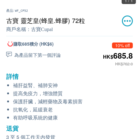
1 / 1
產品:
WF_CP52
古寶 靈芝皇(蜂皇.蜂膠) 72粒
商戶名稱：
古寶Cupal
賺取685積分 (HK$6)
10% off
685.8
為產品留下第一個評論
HK$
HK$762.0
詳情
補肝益腎、補肺安神
提高免疫力，增強體質
保護肝臟，減輕藥物及毒素損害
抗氧化，延緩衰老
有助呼吸系統的健康
送貨
3 至 5 個工作天內發貨