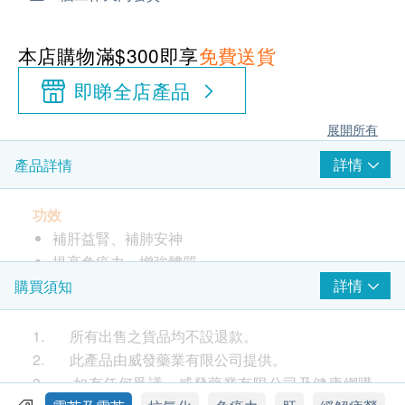
本店購物滿$300即享
免費送貨
即睇全店產品
展開所有
詳情
產品詳情
功效
補肝益腎、補肺安神
提高免疫力，增強體質
保護肝臟，減輕藥物及毒素損害
詳情
購買須知
抗氧化，延緩衰老
有助呼吸系統的健康
1. 所有出售之貨品均不設退款。
2. 此產品由威發藥業有限公司提供。
服用方法
3. 如有任何爭議，威發藥業有限公司及健康網購
每日1次，每次1-2粒