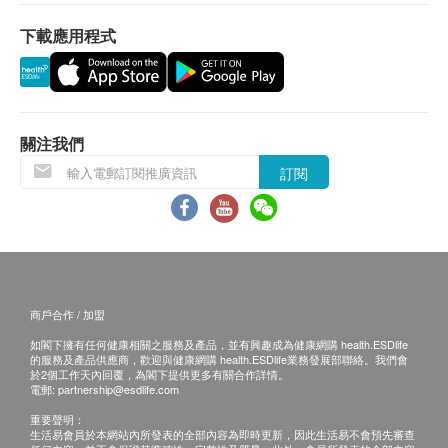
用期應最少有6個月或以上。
下載應用程式
換貨條款
1. 當顧客收取已訂購之貨品時，有責任檢查貨品
是否有損毀情況，一經確認簽收，恕不接受退換。
2. 退換產品必須包裝完整，如退換之產品有任何
關注我們
殘缺或過期退回，供應商有權不受理。
訂閱
3. 如有其他損壞或遺漏查詢，顧客必須保留有效
收據正本，並於送貨後3個工作天內按下列方式聯絡
健康網購health.ESDlife客戶服務部跟進。
電郵: support@esdlife.com / 健康網購health.ESDlife
客服熱線: (852) 3151-2288
商戶合作 / 加盟
如閣下擁有任何健康相關之服務及產品，並有興趣成為健康網購 health.ESDlife
的服務及產品供應商，歡迎與健康網購 health.ESDlife業務發展部聯絡。我們會
於2個工作天內回覆，為閣下提供更多有關合作詳情。
電郵:
partnership@esdlife.com
重要聲明：
生活易會員於本網站內所發表的全部內容為即時更新，因此生活易不會預先審查