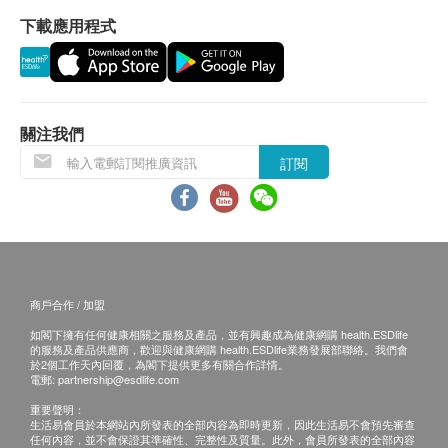
除嬰幼兒聽力測試外，其餘聽力測試僅限於18或以
下載應用程式
上人士。
如因與本中心無關的因素(如客戶智力、反應能力
等)，而無法順利完成測試，本中心概不負責及退
款。
關注我們
訂購一經確認，不設更改已訂購的計劃，轉讓給第
三者及／或退款。
訂閱
免責聲明：
所有健康檢查/服務並非作為醫務診斷或治療用
途。當閣下身體健康出現任何疾病徵兆時，應立即
諮詢有認可資格的醫生，作出診斷及治療。
商戶合作 / 加盟
本服務/產品由商戶提供。生活易【健康網購
如閣下擁有任何健康相關之服務及產品，並有興趣成為健康網購 health.ESDlife
health.ESDlife】並沒有經營或提供本服務/產品。
的服務及產品供應商，歡迎與健康網購 health.ESDlife業務發展部聯絡。我們會
於2個工作天內回覆，為閣下提供更多有關合作詳情。
有關此服務/產品的錯漏或延誤，或因使用此服務/
電郵:
partnership@esdlife.com
產品而引致的損失、損害、受傷或法律訴訟，健康
重要聲明：
網購health.ESDlife概不負責。一切有關的索償或
生活易會員於本網站內所發表的全部內容為即時更新，因此生活易不會預先審查
任何內容，並不會保證其準確性、完整性及質量。此外，會員所發表的全部內容