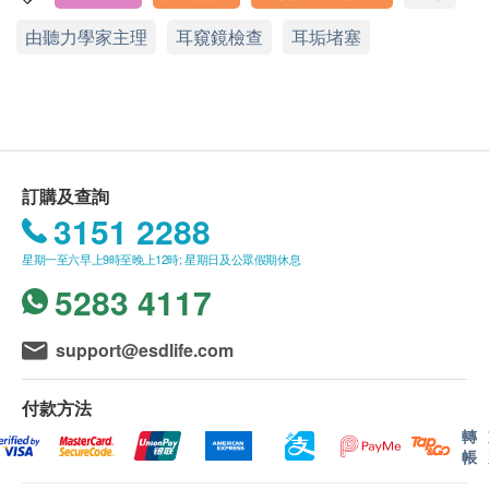
遊戲聽力測試
以上人士。
由聽力學家主理
耳窺鏡檢查
耳垢堵塞
測試過程中客人會聽到不同頻率的純音（250至
顯示地圖
聽覺檢查計劃有效期為 6 個月，客戶必須於 6 個月
8000赫茲) ，聽力學家會指示客人在聽到測試聲音
內(由確認付款日期起計)接受有關檢查，客戶需提
星期一至六：10:00a.m. – 1:00p.m., 2:15p.m. – 6:30p.m.
後便按鍵示意，從以判斷其聽力狀況。
前一個月預約相關檢查,逾期作廢。
星期日及公眾假期：休息
有助了解雙耳於不同頻率的聽力程度，從而得知弱
電話：2111 8798
聽類別及程度
報告
中耳鼓室測試
進行聽力檢查後，一般情況下，需大概5個工作天跟
訂購及查詢
有助分辨中耳問題，包括耳膜穿孔和中耳積水等
進檢查報告， 工作天不包括星期六、日及公眾假期。
3151 2288
聽覺反射閥值測試
客戶可選擇親身於辦公時間內，到中心領取報告；或
星期一至六早上9時至晚上12時; 星期日及公眾假期休息
量度中耳內的鐙骨肌對大聲聲音的收縮反射
經平郵郵寄至登記地址。
5283 4117
耳聲發射聽力測試
透過一連串的特定聲音，以記錄內耳外毛細胞反
備註
support@esdlife.com
應，並評估外毛細胞的功能
客戶若進行聽力測試後後叁個月內不提取報告，所
有報告一律作銷毀處理及不會存底，客戶如需額外
付款方法
索取報告複印本(測試後後叁個月內)，將收取$150
轉
行政費。註意：複印本報告未必完整。
帳
客人需自行承擔郵寄報告之風險。