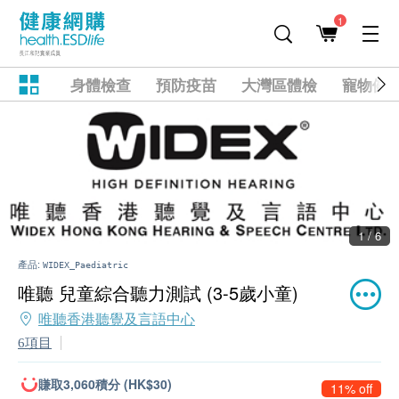
1
身體檢查
預防疫苗
大灣區體檢
寵物健
1 / 6
產品:
WIDEX_Paediatric
唯聽 兒童綜合聽力測試 (3-5歲小童)
唯聽香港聽覺及言語中心
6項目
賺取3,060積分 (HK$30)
11% off