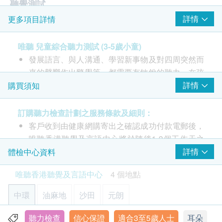
聽覺測試
詳情
更多項目詳情
由聽力學家主理
耳窺鏡檢查
唯聽 兒童綜合聽力測試 (3-5歲小童)
遊戲聽力測試
發展語言、與人溝通、學習新事物及對四周突然而
中耳鼓室圖測試
來的聲響作出警覺等，都需要有敏銳的聽力。在孩
聽覺反射閥值測試
子的成長過程中，聽力障礙會影響他們在學業、語
詳情
購買須知
耳聲發射聽力測驗
言、社交和行為上的發展。若發現子女有弱聽或耳
疾的徵兆，應盡快請教醫護人員，及早治理可防止
訂購聽力檢查計劃之服務條款及細則：
問題惡化。 兒童聽覺檢查由聽力學家主理，為兒
客戶收到由健康網購寄出之確認成功付款電郵後，
童提供一系列全面及針對性的專業檢查，包括遊戲
唯聽香港聽覺及言語中心將於隨後1-2個工作天之
聽力測試丶阻抗聽力測驗丶耳聲發射聽力測驗。
辦公時間內，致電客戶預約聽力檢查的時間及地
詳情
體檢中心資料
點。客戶亦可在訂單確認一個工作天後致電中心查
唯聽香港聽覺及言語中心
4 個地點
檢查包括：
詢。
耳窺鏡檢查
客戶須於預約當天出示身份證及列印訂購確認信確
中環
油麻地
沙田
元朗
利用耳窺鏡檢查外耳道及耳膜的健康，探測是否有
認身份。
耳垢堵塞，耳膜破損或外耳道發炎的情況
除嬰幼兒聽力測試外，其餘聽力測試僅限於18歲或
聽力檢查
信心保證
適合3至5歲人士
耳朵
香港中環皇后大道中70號卡佛大廈8樓808室