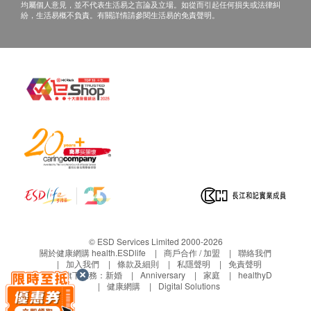
查詢，須向提供服務之體檢中心或商戶提出。
均屬個人意見，並不代表生活易之言論及立場。如從而引起任何損失或法律糾
紛，生活易概不負責。有關詳情請參閱生活易的免責聲明。
© ESD Services Limited 2000-2026
關於健康網購 health.ESDlife
商戶合作 / 加盟
聯絡我們
加入我們
條款及細則
私隱聲明
免責聲明
生活易旗下業務：
新婚
Anniversary
家庭
healthyD
健康網購
Digital Solutions