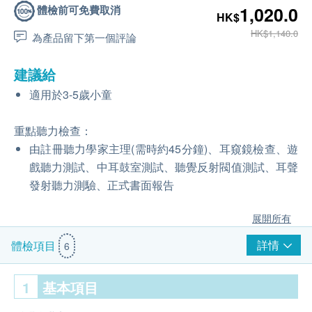
體檢前可免費取消
1,020.0
HK$
HK$1,140.0
為產品留下第一個評論
建議給
適用於3-5歲小童
重點聽力檢查：
由註冊聽力學家主理(需時約45分鐘)、耳窺鏡檢查、遊
戲聽力測試、中耳鼓室測試、聽覺反射閥值測試、耳聲
發射聽力測驗、正式書面報告
展開所有
詳情
體檢項目
6
1
基本項目