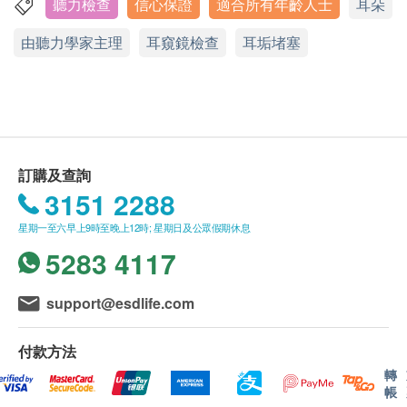
除嬰幼兒聽力測試外，其餘聽力測試僅限於18歲或
聽力檢查
信心保證
適合所有年齡人士
耳朵
香港中環皇后大道中70號卡佛大廈8樓808室
利用耳窺鏡檢查外耳道及耳膜的健康，探測是否有
以上人士。
由聽力學家主理
耳窺鏡檢查
耳垢堵塞
耳垢堵塞，耳膜破損或外耳道發炎的情況
顯示地圖
聽覺檢查計劃有效期為 6 個月，客戶必須於 6 個月
純音聽力測試
內(由確認付款日期起計)接受有關檢查，客戶需提
星期一至六：10:00a.m. – 1:00p.m., 2:15p.m. – 6:30p.m.
測試過程中客人會聽到不同頻率的純音（250至
前一個月預約相關檢查,逾期作廢。
星期日及公眾假期：休息
8000赫茲) ，聽力學家會指示客人在聽到測試聲音
電話：2111 8798
後便按鍵示意，從以判斷其聽力狀況。
報告
有助了解雙耳於不同頻率的聽力程度，從而得知弱
進行聽力檢查後，一般情況下，需大概5個工作天跟
訂購及查詢
聽類別及程度
進檢查報告， 工作天不包括星期六、日及公眾假期。
3151 2288
中耳鼓室測試
客戶可選擇親身於辦公時間內，到中心領取報告；或
星期一至六早上9時至晚上12時; 星期日及公眾假期休息
有助分辨中耳問題，包括耳膜穿孔和中耳積水等
經平郵郵寄至登記地址。
5283 4117
聽覺反射閥值測試
量度中耳內的鐙骨肌對大聲聲音的收縮反射
備註
support@esdlife.com
客戶若進行聽力測試後後叁個月內不提取報告，所
有報告一律作銷毀處理及不會存底，客戶如需額外
付款方法
索取報告複印本(測試後後叁個月內)，將收取$150
轉
行政費。註意：複印本報告未必完整。
帳
客人需自行承擔郵寄報告之風險。