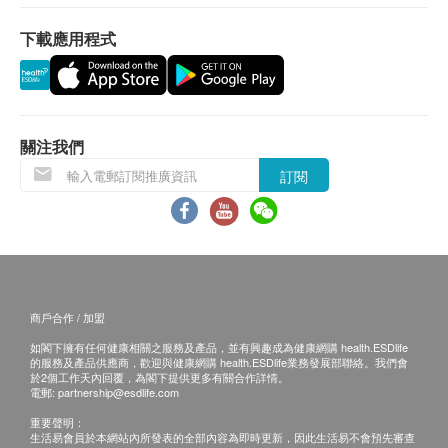
除嬰幼兒聽力測試外，其餘聽力測試僅限於18或以
下載應用程式
上人士。
如因與本中心無關的因素(如客戶智力、反應能力
等)，而無法順利完成測試，本中心概不負責及退
款。
關注我們
訂購一經確認，不設更改已訂購的計劃，轉讓給第
三者及／或退款。
訂閱
免責聲明：
所有健康檢查/服務並非作為醫務診斷或治療用
途。當閣下身體健康出現任何疾病徵兆時，應立即
諮詢有認可資格的醫生，作出診斷及治療。
商戶合作 / 加盟
本服務/產品由商戶提供。生活易【健康網購
如閣下擁有任何健康相關之服務及產品，並有興趣成為健康網購 health.ESDlife
health.ESDlife】並沒有經營或提供本服務/產品。
的服務及產品供應商，歡迎與健康網購 health.ESDlife業務發展部聯絡。我們會
於2個工作天內回覆，為閣下提供更多有關合作詳情。
有關此服務/產品的錯漏或延誤，或因使用此服務/
電郵:
partnership@esdlife.com
產品而引致的損失、損害、受傷或法律訴訟，健康
重要聲明：
網購health.ESDlife概不負責。一切有關的索償或
生活易會員於本網站內所發表的全部內容為即時更新，因此生活易不會預先審查