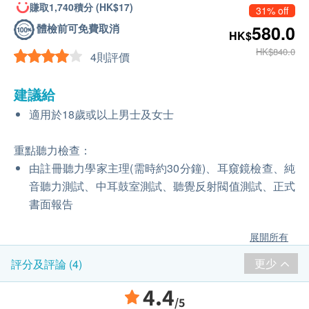
賺取1,740積分 (HK$17)
31% off
體檢前可免費取消
580.0
HK$
HK$840.0
4則評價
建議給
適用於18歲或以上男士及女士
重點聽力檢查：
由註冊聽力學家主理(需時約30分鐘)、耳窺鏡檢查、純
音聽力測試、中耳鼓室測試、聽覺反射閥值測試、正式
書面報告
展開所有
更少
評分及評論 (4)
4.4
/5