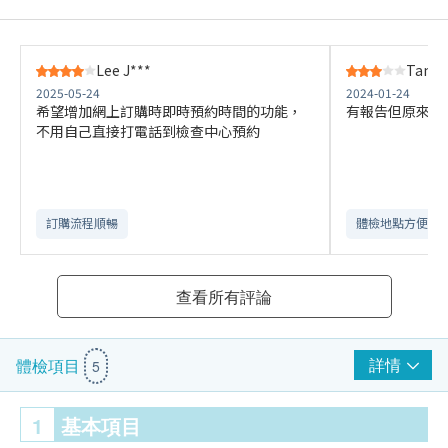
Lee J***
Tang 
2025-05-24
2024-01-24
希望增加網上訂購時即時預約時間的功能，
有報告但原來不
不用自己直接打電話到檢查中心預約
訂購流程順暢
體檢地點方便
查看所有評論
詳情
體檢項目
5
1
基本項目