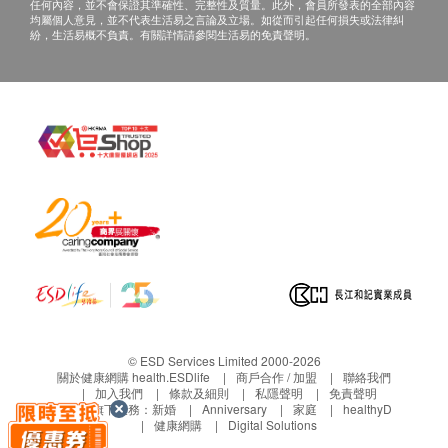
任何內容，並不會保證其準確性、完整性及質量。此外，會員所發表的全部內容
查詢，須向提供服務之體檢中心或商戶提出。
均屬個人意見，並不代表生活易之言論及立場。如從而引起任何損失或法律糾
紛，生活易概不負責。有關詳情請參閱生活易的免責聲明。
© ESD Services Limited 2000-2026
關於健康網購 health.ESDlife
商戶合作 / 加盟
聯絡我們
加入我們
條款及細則
私隱聲明
免責聲明
生活易旗下業務：
新婚
Anniversary
家庭
healthyD
健康網購
Digital Solutions