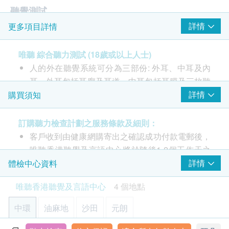
聽覺測試
詳情
更多項目詳情
由聽力學家主理
耳窺鏡檢查
唯聽 綜合聽力測試 (18歲或以上人士)
標準純音聽力測試
人的外在聽覺系統可分為三部份: 外耳、中耳及內
中耳鼓室圖測試
耳。外耳包括耳廓及耳道，中耳包括耳膜及三枚聽
聽覺反射閥值測試
小骨，而內耳則包括了如蝸牛般的耳蝸，內耳連接
詳情
購買須知
大腦的聽覺神經。聽覺系統任何一處出現問題都可
能會引致聽力損失，因此詳細的聽力檢查可找出問
訂購聽力檢查計劃之服務條款及細則：
題根源並由聽力學家提出最合適的治療方法。
客戶收到由健康網購寄出之確認成功付款電郵後，
綜合聽力測試由專業及合資格的聽力學家主理，提
唯聽香港聽覺及言語中心將於隨後1-2個工作天之
供全面專業檢查，包括耳窺鏡檢查、標準純音聽力
辦公時間內，致電客戶預約聽力檢查的時間及地
詳情
體檢中心資料
測試、中耳鼓室圖測試、聽覺反射閾值測試，測試
點。客戶亦可在訂單確認一個工作天後致電中心查
唯聽香港聽覺及言語中心
4 個地點
後可清楚了解聽力受損程度及類型。
詢。
客戶須於預約當天出示身份證及列印訂購確認信確
中環
油麻地
沙田
元朗
檢查包括：
認身份。
耳窺鏡檢查