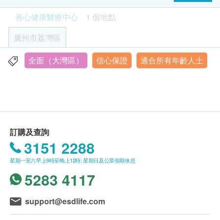
糖類抗原19-9
客戶亦可至少提前1個工作日聯絡醫療中心進行預
完成評估前，請勿進食或飲品。
善心健康醫療中心
1 個地點
EB病毒抗體兩項
約（聯絡電話：+8615901725773；微信：
可少量飲白開水（不超過 200 ml）。
鐵蛋白
15901725773）。
廣州市荔灣區
糖類抗原CA50
客戶至現場後，醫療中心工作人員會核對客戶的姓
藥物
糖類抗原CA242
名、出生年月日、手機號及健康網購
可按常規服藥，建議在評估前至少 2 小時服用。
全面（大灣區）
信心保證
適合所有年齡人士
廣州市荔灣區橋中中路159號西郊商貿中心南塔12樓（地圖
總β人絨毛膜促性腺激素（T-βHCG）
health.ESDlife訂購成功之電郵。
若使用降血糖藥（如磺醯脲類）或胰島素，請先諮
搜索“善心體檢”）（地鐵坦尾站（五號線G出口/六號線D出
腫瘤特異性生長因子
口）步行約5分鐘）
訂單如需改期，請至少提前1個工作日聯絡醫療中
詢醫師用藥建議。
肺細胞角蛋白19片段
心（聯絡電話：+86 15901725773；微信：
在病情允許下，建議評估當天早上暫停以上藥物。
營業時間：星期二至星期日︰7:30a.m.-12:00n.n. 1:30
神經元特異性烯醇化酶
15901725773）。
p.m.-2:30p.m.
鱗狀上皮細胞癌相關抗原
内地公眾假期︰休息
身體檢查計劃有效期為3個月，客戶必須於3個月內
幽門螺旋桿菌檢查
胸苷激酶1
訂購及查詢
（由確認付款日期起計）接受有關檢查，逾期作
評估前 1 小時避免飲食與飲水。
碳水化合物抗原125
3151 2288
廢。
如近期使用抗酸藥或抗生素：評估前 2 週起停用抗
碳水化合物抗原153
體檢時, 如果遇到醫生不會説廣東話的情況，醫療
酸藥（含鉍劑），評估前 4 週起停用抗生素。
星期一至六早上9時至晚上12時; 星期日及公眾假期休息
人附睾蛋白
中心可安排醫護人員陪同提供翻譯服務。
5283 4117
心臟檢查
如果商戶頁面與體檢計劃頁面的繁體中文、簡體中
重點項目
文、英文三個版本有任何抵觸或不相符之處，應以
support@esdlife.com
靜態心電圖
繁體中文版本為準。