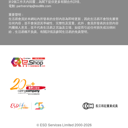
（聯絡電話：+86 15901725773；微信：
於2個工作天內回覆，為閣下提供更多有關合作詳情。
體重
電郵:
partnership@esdlife.com
15901725773），體檢客戶在約定時間到醫療
體質指標
重要聲明：
中心聼醫生當面講解。
脈搏
生活易會員於本網站內所發表的全部內容為即時更新，因此生活易不會預先審查
三、免責聲明
任何內容，並不會保證其準確性、完整性及質量。此外，會員所發表的全部內容
耳鼻喉檢查
均屬個人意見，並不代表生活易之言論及立場。如從而引起任何損失或法律糾
如有爭議，健康網購health.ESDlife及醫療中心保留最
紛，生活易概不負責。有關詳情請參閱生活易的免責聲明。
血脂
後決定權。
所有健康檢查/服務並非作為醫務診斷或治療用
總膽固醇
途。當閣下身體健康出現任何疾病徵兆時，應立即
三酸甘油脂
諮詢有認可資格的醫生，作出診斷及治療。
高密度脂蛋白
本服務/產品由商戶提供。生活易【健康網購
低密度脂蛋白
health.ESDlife】並沒有經營或提供本服務/產品。
載脂蛋白A1
有關此服務/產品的錯漏或延誤，或因使用此服務/
載脂蛋白B
產品而引致的損失、損害、受傷或法律訴訟，健康
脂蛋白(a)
網購health.ESDlife概不負責。一切有關的索償或
糖尿
查詢，須向提供服務之體檢中心或商戶提出。
空腹血糖
糖化血紅蛋白
© ESD Services Limited 2000-2026