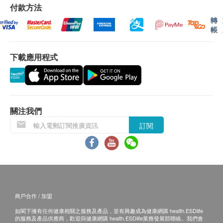
二、體檢報告領取和講解
電腦掃描
付款方法
重點項目
客人可在體檢日確認報告語言（可選簡體中文）。
轉
胸部CT平掃（不含膠片）
帳
體檢報告會在體檢後10個工作日內完成，客戶可選
頭顱CT平掃
擇以下途徑查看體檢報告：
腰椎正側位DR
體檢報告完成後，醫療中心會發送提醒訊息提
下載應用程式
醒客戶查看報告 。
冠心病率檢查
重點項目
預留E-mail，醫療中心會在報告完成後發送至
冠脈硬化AI分析
客人電郵地址。
預留郵寄地址，醫療中心會在報告完成後郵
關注我們
胃癌風險篩查
重點項目
寄，郵費到付（可送到港澳地區）。
訂閱
磁控膠囊胃鏡
體檢報告完成後可預約醫生講解報告，客戶可選
擇以下渠道：
電話講解：需至少提前1個工作日預約具體時間
2
基本項目
（聯絡電話：+86 15901725773；微信：
15901725773），醫生會按預約時間主動聯絡
基本健康評估
商戶合作 / 加盟
客戶。
血壓
當面講解：需至少提前1個工作日預約具體時間
如閣下擁有任何健康相關之服務及產品，並有興趣成為健康網購 health.ESDlife
身高
的服務及產品供應商，歡迎與健康網購 health.ESDlife業務發展部聯絡。我們會