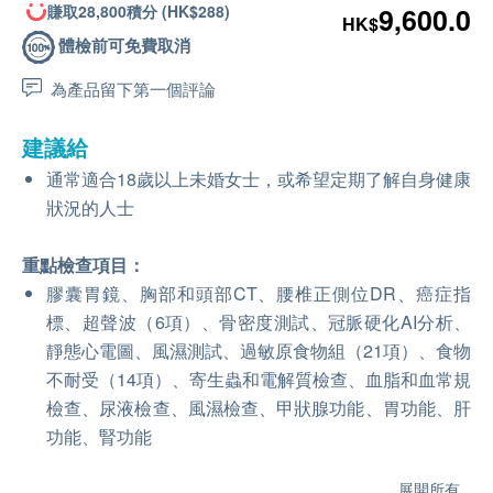
賺取28,800積分 (HK$288)
9,600.0
HK$
體檢前可免費取消
為產品留下第一個評論
建議給
通常適合18歲以上未婚女士，或希望定期了解自身健康
狀況的人士
重點檢查項目：
膠囊胃鏡、胸部和頭部CT、腰椎正側位DR、癌症指
標、超聲波（6項）、骨密度測試、冠脈硬化AI分析、
靜態心電圖、風濕測試、過敏原食物組（21項）、食物
不耐受（14項）、寄生蟲和電解質檢查、血脂和血常規
檢查、尿液檢查、風濕檢查、甲狀腺功能、胃功能、肝
功能、腎功能
展開所有