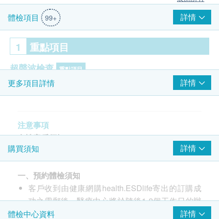
詳情
體檢項目
99+
1
重點項目
超聲波檢查
重點項目
詳情
更多項目詳情
上腹部 (肝膽脾胰腎)
甲狀腺超聲波
頸動脈超聲波
心臟超聲波
注意事項
無創動脈硬化檢測
女性客戶須知
詳情
購買須知
雙側乳腺超聲波檢查
評估前一天
子宮及雙附件超聲波 (經腹部)
建議晚上10點後停止進食與飲品。
一、預約體檢須知
可少量飲白開水（不超過 200 ml）。
癌症指標
重點項目
客戶收到由健康網購health.ESDlife寄出的訂購成
盡量避免飲酒。
功之電郵後，醫療中心將於隨後1-2個工作日的辦
甲型胎兒蛋白
癌胚抗原
公時間內，致電客戶預約身體檢查的時間及地點。
詳情
體檢中心資料
評估當天