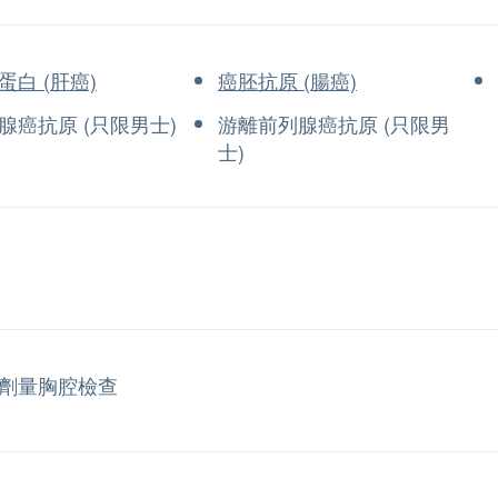
蛋白 (肝癌)
癌胚抗原 (腸癌)
腺癌抗原 (只限男士)
游離前列腺癌抗原 (只限男
士)
劑量胸腔檢查