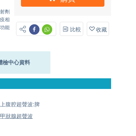
放射劑
免疫相
腺功能
比較
收藏
體檢中心資料
上腹腔超聲波:脾
甲狀腺超聲波