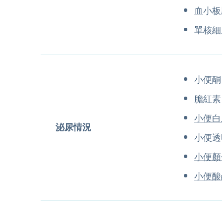
血小板
單核細
小便酮
膽紅
小便白
泌尿情況
小便透
小便顏
小便酸