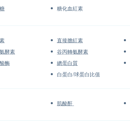
糖
糖化血紅素
素
直接膽紅素
氨酵素
谷丙轉氨酵素
酸酶
總蛋白質
白蛋白/球蛋白比值
肌酸酐