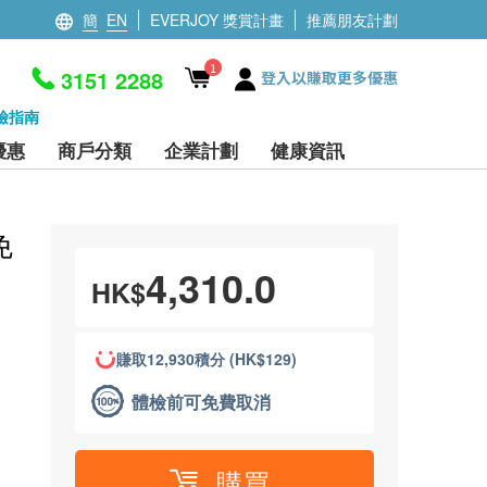
簡
EN
EVERJOY 獎賞計畫
推薦朋友計劃
1
3151 2288
登入以賺取更多優惠
檢指南
優惠
商戶分類
企業計劃
健康資訊
免
4,310.0
HK$
賺取12,930積分 (HK$129)
體檢前可免費取消
購買