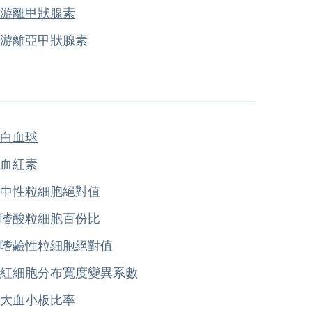
游離甲狀腺素
游離亞甲狀腺素
白血球
血紅素
中性粒細胞絕對值
嗜酸粒細胞百份比
嗜鹼性粒細胞絕對值
紅細胞分布寬度變異系數
大血小板比率