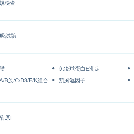
規檢查
呼吸試驗
體
免疫球蛋白E測定
/B族/C/D3/E/K組合
類風濕因子
酶原I