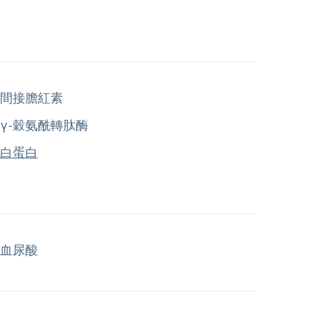
間接膽紅素
γ-穀氨酰轉肽酶
白蛋白
血尿酸