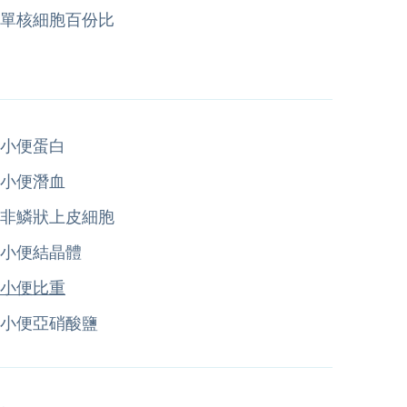
單核細胞百份比
小便蛋白
小便潛血
非鱗狀上皮細胞
小便結晶體
小便比重
小便亞硝酸鹽