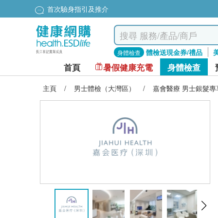
首次驗身指引及推介
體檢送現金券/禮品
身體檢查
首頁
暑假健康充電
身體檢查
主頁
/
男士體檢（大灣區）
/
嘉會醫療 男士銀髮專