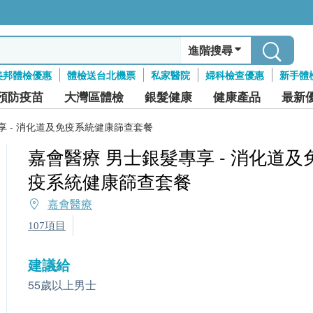
進階搜尋
美邦體檢優惠
體檢送台北機票
私家醫院
婦科檢查優惠
新手體
預防疫苗
大灣區體檢
銀髮健康
健康產品
最新
享 - 消化道及免疫系統健康篩查套餐
嘉會醫療 男士銀髮專享 - 消化道及
疫系統健康篩查套餐
嘉會醫療
107項目
建議給
55歲以上男士