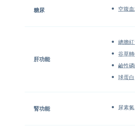
空腹血
糖尿
總膽紅
谷草轉
肝功能
鹼性磷
球蛋白
尿素氮
腎功能