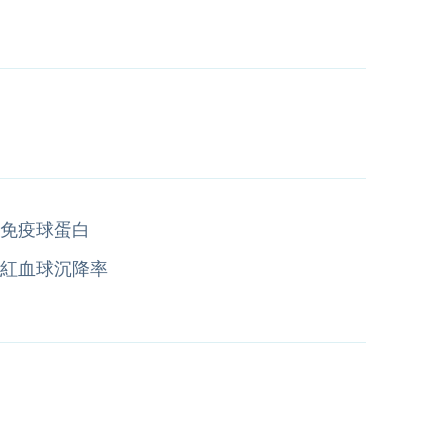
免疫球蛋白
紅血球沉降率