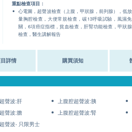
重點檢查項目：
心電圖，超聲波檢查（上腹，甲狀腺，前列腺），低
量胸腔檢查，大便常規檢查，碳13呼吸試驗，風濕
關，6項癌症指標，貧血檢查，肝腎功能檢查，甲狀
檢查，醫生講解報告
項目詳情
購買須知
超聲波:肝
上腹腔超聲波:胰
超聲波:膽
上腹腔超聲波:腎
超聲波- 只限男士