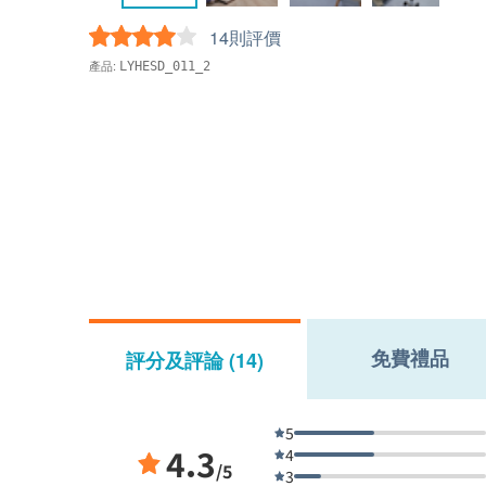
14則評價
產品:
LYHESD_011_2
免費禮品
評分及評論 (14)
5
4.3
4
/5
3