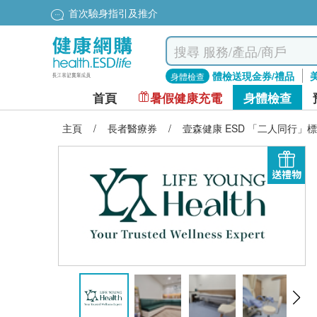
首次驗身指引及推介
體檢送現金券/禮品
身體檢查
首頁
暑假健康充電
身體檢查
主頁
/
長者醫療券
/
壹森健康 ESD 「二人同行」
送禮物