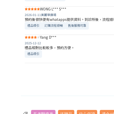
WONG L*** S***
2026-01-11
美麗華廣場
預約後很快便有whatapps提供資料。到診所後，流程
禮品吸引
訂購流程順暢
售後服務可靠​
Yang D***
2025-12-12
禮品相對比較較多，預約方便。
禮品吸引
長者醫療券
送贈品
信心保證
適合1