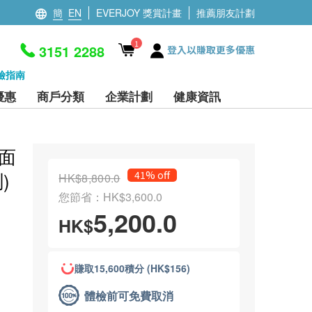
簡
EN
EVERJOY 獎賞計畫
推薦朋友計劃
1
3151 2288
登入以賺取更多優惠
檢指南
優惠
商戶分類
企業計劃
健康資訊
全面
)
41% off
HK$8,800.0
您節省：HK$3,600.0
5,200.0
HK$
賺取15,600積分 (HK$156)
體檢前可免費取消