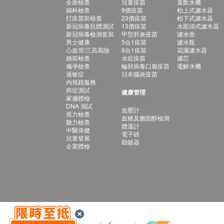
全面檢查
兒童疫苗
直飲水機
婦科檢查
9價疫苗
枱上式濾水器
打疫苗前檢查
23價疫苗
枱下式濾水器
新冠病毒抗體測試
13價疫苗
水龍頭式濾水器
新冠病毒檢測套裝
甲型肝炎疫苗
濾水壺
男士健康
5合1疫苗
濾水瓶
心血管/三高風險
6合1疫苗
花灑濾水器
婚前檢查
水痘疫苗
濾芯
備孕檢查
輪狀病毒口服疫苗
電解水機
過敏症
日本腦炎疫苗
內視鏡服務
癌症測試
健康管理
家傭體檢
DNA 測試
血壓計
視力檢查
血糖及膽固醇檢測
聽力檢查
體溫計
中醫保健
電子磅
兒童發展
助聽器
企業體檢