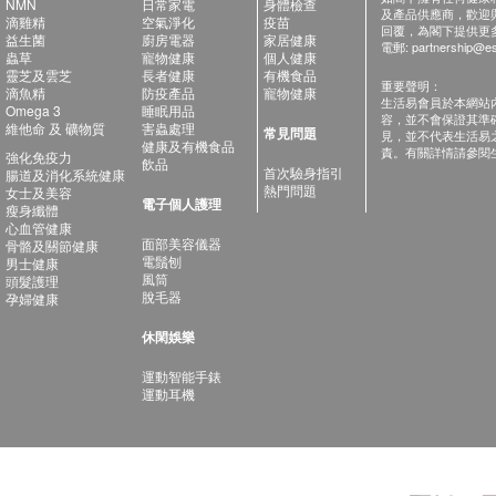
NMN
日常家電
身體檢查
及產品供應商，歡迎與健
滴雞精
空氣淨化
疫苗
回覆，為閣下提供更
益生菌
廚房電器
家居健康
電郵:
partnership@es
蟲草
寵物健康
個人健康
靈芝及雲芝
長者健康
有機食品
重要聲明：
滴魚精
防疫產品
寵物健康
生活易會員於本網站
Omega 3
睡眠用品
容，並不會保證其準
維他命 及 礦物質
害蟲處理
常見問題
見，並不代表生活易
健康及有機食品
責。有關詳情請參閱
強化免疫力
飲品
首次驗身指引
腸道及消化系統健康
熱門問題
女士及美容
電子個人護理
瘦身纖體
心血管健康
面部美容儀器
骨骼及關節健康
電鬚刨
男士健康
風筒
頭髮護理
脫毛器
孕婦健康
休閑娛樂
運動智能手錶
運動耳機