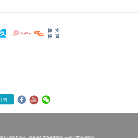
轉
支
帳
票
訂閱
之服務及產品，並有興趣成為健康網購 health.ESDlife的服務