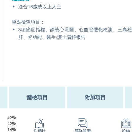
適合18歲或以上人士
重點檢查項目：
3項癌症指標、靜態心電圖、心血管硬化檢測、三高
肝、腎功能、醫生/護士講解報告
體檢項目
附加項目
42%
42%
14%
服務質素
性價比
設施