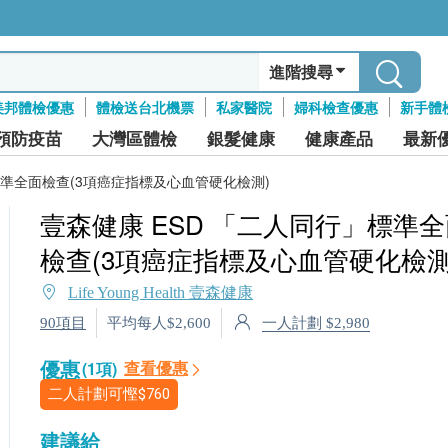
進階搜尋
美邦體檢優惠
體檢送台北機票
私家醫院
婦科檢查優惠
新手體
預防疫苗
大灣區體檢
銀髮健康
健康產品
最新
標準全面檢查(3項癌症指標及心血管硬化檢測)
壹森健康 ESD 「二人同行」標準
檢查(3項癌症指標及心血管硬化檢測
Life Young Health 壹森健康
一人計劃 $2,980
90項目
平均每人$2,600
優惠
查看優惠
(1項)
二人計劃可慳
$760
建議給