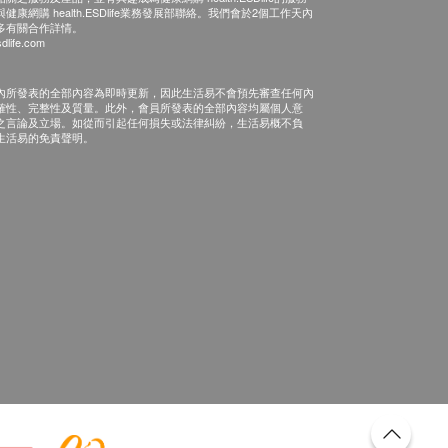
康網購 health.ESDlife業務發展部聯絡。我們會於2個工作天內
多有關合作詳情。
dlife.com
內所發表的全部內容為即時更新，因此生活易不會預先審查任何內
確性、完整性及質量。此外，會員所發表的全部內容均屬個人意
之言論及立場。如從而引起任何損失或法律糾紛，生活易概不負
生活易的免責聲明。