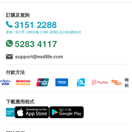
購買美意年健康科技有限公司產品總額滿
功效
HK$250，即可享本地免費送貨服務。賬單總額未
運動伴侶，強身健體
訂購及查詢
滿HK$250需附加HK$30運費。
此產品適合成人，肌肉減少長者，馬拉松跑者、健
3151 2288
我們將於確定訂單後2個工作天內安排發貨。
身、運動、追求更佳運動表現、從事中重度體力勞
星期一至六早上9時至晚上12時; 星期日及公眾假期休息
不排除運送時間會因節日而有所影響。當八號烈風
動、肌肉疲勞或損傷人士。
5283 4117
訊號懸掛或黑色暴雨警告生效時，送貨服務時間將
或有助於肌肉恢復、減少肌肉損傷及酸痛，或有助降
會延遲。
低心臟病風險、增強運動期間心肺功能，或可預防疾
所有訂單須視乎相關貨品的供應情況再作最後確
support@esdlife.com
病和感染，提振精氣神。
認。倘若生活易未能提供任何訂單上的貨品，生活
此魚油採用鯡魚科和鳀科魚類製造，最大程度避免 重
易有權拒絕接受該訂單，並且會於送貨前透過電話
付款方法
金屬、塑化劑 及其他有害物質污染。是市場上極少有
或電郵通知顧客再作安排。
轉
的 奧米加 3英國佳品。
帳
保用條款：
Merlyn Health 的使命是解開馬拉松（Alpha、Beta、
下載應用程式
貨品質量保證，於顧客收到產品當日起計，食用期
Omega）神話，以革命性的產品給你實現個人最佳成
應最少有12個月或以上。
績，是釋放個人最佳表現的簡單有效的策略。
英國 GMP 製造，擁有英國政府頒發 Certificate of
退換條款：
Free Sale 及英國 GBP 2百萬產品保險。