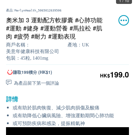
1 / 10
產品:
MerlynHealth_5065012639506
奧米加 3 運動配方軟膠囊 #心肺功能
#運動 #健身 #運動營養 #馬拉松 #肌
肉 #疲勞 #耐力 #運動表現
商戶名稱：
產地：
UK
美意年健康科技有限公司
包裝：
45粒, 1401mg
賺取199積分 (HK$1)
199.0
HK$
為產品留下第一個評論
詳情
或有助於肌肉恢復、減少肌肉損傷及酸痛
或有助降低心臟病風險、增強運動期間心肺功能
或可預防疾病和感染，提振精氣神