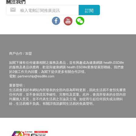
當顧客收取已訂購之貨品時，有責任檢查貨品是否
關注我們
Marathon Plus（BCAA 2:1:1 加強版）或有助於減少
有損毀情況，一經確認簽收，恕不接受退換。
肌肉損傷，或可延緩疲勞並幫助恢復、改善運動後肌
訂閱
退換產品必須包裝完整，如退換之產品有任何殘缺
肉蛋白質合成、修復和生長，給肌肉更有彈性，或可
或過期退回，供應商有權不受理。
支援免疫功能，或有助降低感染疾病的風險。
如有其他損壞或遺漏查詢，顧客必須保留有效收據
Marathon Elite ( Beta Alanine 加強版），或有助於增
正本，並於送貨後3個工作天內按下列方式聯絡 美
強肌肉力量、耐力，或可延緩疲勞的發生、或有助高
意年健康科技有限公司 客戶服務部跟進。
強度運動期間的表現，充當緩衝劑，或可減少酸的積
商戶合作 / 加盟
電郵: cs@merlynhealth.co.uk
聚，讓馬拉松運動員跑得更快、更遠。
如閣下擁有任何健康相關之服務及產品，並有興趣成為健康網購 health.ESDlife
Omega Alpha ( 歐米加 3 運動配方 )，或有助於減少
的服務及產品供應商，歡迎與健康網購 health.ESDlife業務發展部聯絡。我們會
於2個工作天內回覆，為閣下提供更多有關合作詳情。
肌肉損傷和酸痛，或可抗發炎、或有助於肌肉恢復、
電郵:
partnership@esdlife.com
降低心臟病的風險，或可增強訓練和比賽期間的心肺
重要聲明：
功能、預防疾病和感染、改善認知功能和情緒。
生活易會員於本網站內所發表的全部內容為即時更新，因此生活易不會預先審查
任何內容，並不會保證其準確性、完整性及質量。此外，會員所發表的全部內容
均屬個人意見，並不代表生活易之言論及立場。如從而引起任何損失或法律糾
紛，生活易概不負責。有關詳情請參閱生活易的免責聲明。
此魚油採用鯡魚科和鳀科魚類製造，最大程度避免 重
金屬、塑化劑 及其他有害物質污染。是市場上極少有
的 奧米加 3英國佳品。
Marathon Plus , Marathon Elite , Omega Alpha 相輔