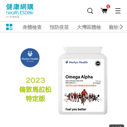
1
身體檢查
預防疫苗
大灣區體檢
寵物健