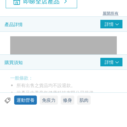
即睇全店產品
展開所有
詳情
產品詳情
詳情
購買須知
一般條款：
所有出售之貨品均不設退款。
此產品由美意年健康科技有限公司提供。
如有任何爭議，美意年健康科技有限公司及健康網
運動營養
免疫力
修身
肌肉
購 Health.ESDlife 保留最終決議權。
送貨條款：