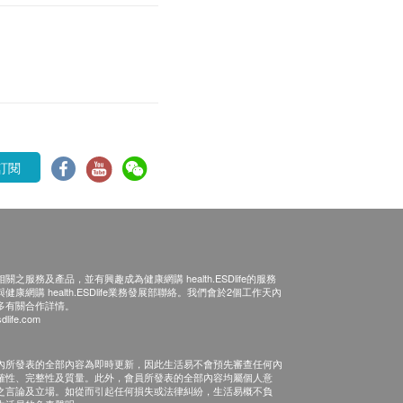
訂閱
之服務及產品，並有興趣成為健康網購 health.ESDlife的服務
康網購 health.ESDlife業務發展部聯絡。我們會於2個工作天內
多有關合作詳情。
dlife.com
內所發表的全部內容為即時更新，因此生活易不會預先審查任何內
確性、完整性及質量。此外，會員所發表的全部內容均屬個人意
之言論及立場。如從而引起任何損失或法律糾紛，生活易概不負