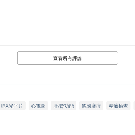
查看所有評論
肺X光平片
心電圖
肝/腎功能
德國麻疹
精液檢查