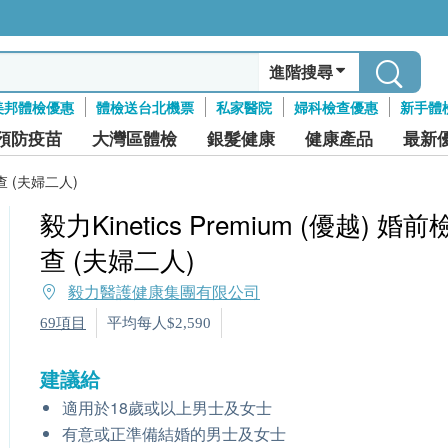
進階搜尋
美邦體檢優惠
體檢送台北機票
私家醫院
婦科檢查優惠
新手體
預防疫苗
大灣區體檢
銀髮健康
健康產品
最新
檢查 (夫婦二人)
毅力Kinetics Premium (優越) 婚前
查 (夫婦二人)
毅力醫護健康集團有限公司
69項目
平均每人$2,590
建議給
適用於18歲或以上男士及女士
有意或正準備結婚的男士及女士