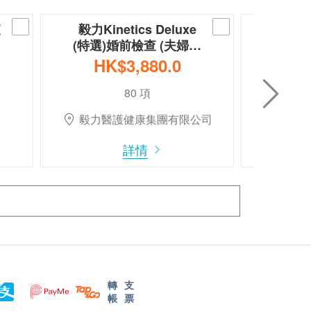
查
毅力Kinetics Deluxe
全仁醫
(特選)婚前檢查 (夫婦…
HK$3,880.0
H
80 項
毅力醫護健康集團有限公司
全仁
詳情
轉
支
帳
票