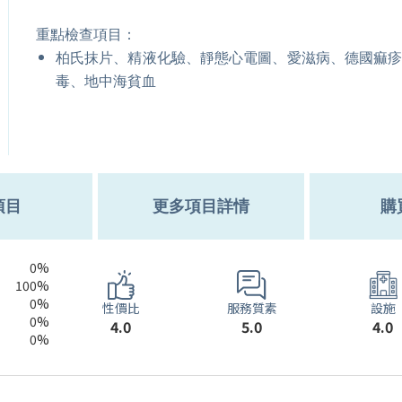
重點檢查項目：
柏氏抹片、精液化驗、靜態心電圖、愛滋病、德國痲
毒、地中海貧血
項目
更多項目詳情
購
0%
100%
0%
服務質素
性價比
設施
0%
5.0
4.0
4.0
0%