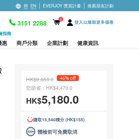
簡
EN
EVERJOY 獎賞計畫
推薦朋友計劃
1
3151 2288
登入以賺取更多優惠
檢指南
優惠
商戶分類
企業計劃
健康資訊
檢
46% off
HK$9,650.0
您節省：HK$4,470.0
5,180.0
HK$
賺取15,540積分 (HK$155)
體檢前可免費取消