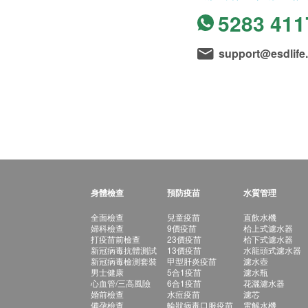
5283 411
support@esdlife
身體檢查
預防疫苗
水質管理
全面檢查
兒童疫苗
直飲水機
婦科檢查
9價疫苗
枱上式濾水器
打疫苗前檢查
23價疫苗
枱下式濾水器
新冠病毒抗體測試
13價疫苗
水龍頭式濾水器
新冠病毒檢測套裝
甲型肝炎疫苗
濾水壺
男士健康
5合1疫苗
濾水瓶
心血管/三高風險
6合1疫苗
花灑濾水器
婚前檢查
水痘疫苗
濾芯
備孕檢查
輪狀病毒口服疫苗
電解水機