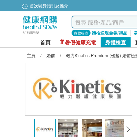
首次驗身指引及推介
體檢送現金券/禮品
身體檢查
首頁
暑假健康充電
身體檢查
主頁
/
婚前
/
毅力Kinetics Premium (優越) 婚前