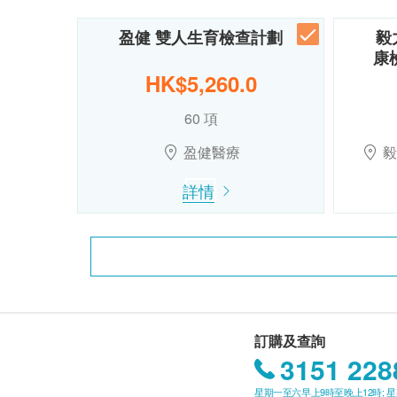
盈健 雙人生育檢查計劃
毅
康檢
HK$5,260.0
60 項
盈健醫療
毅
詳情
訂購及查詢
3151 228
星期一至六早上9時至晚上12時; 