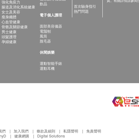
責。有關詳情請參閱
強化免疫力
飲品
首次驗身指引
腸道及消化系統健康
熱門問題
女士及美容
電子個人護理
瘦身纖體
心血管健康
面部美容儀器
骨骼及關節健康
電鬚刨
男士健康
風筒
頭髮護理
脫毛器
孕婦健康
休閑娛樂
運動智能手錶
運動耳機
我們
加入我們
條款及細則
私隱聲明
免責聲明
thyD
健康網購
Digital Solutions