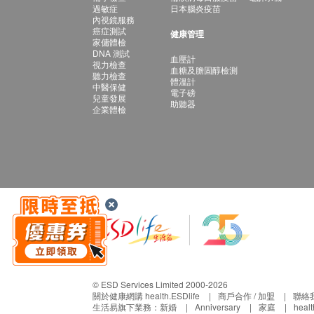
過敏症
日本腦炎疫苗
內視鏡服務
癌症測試
健康管理
家傭體檢
DNA 測試
血壓計
視力檢查
血糖及膽固醇檢測
聽力檢查
體溫計
中醫保健
電子磅
兒童發展
助聽器
企業體檢
© ESD Services Limited 2000-2026
關於健康網購 health.ESDlife
商戶合作 / 加盟
聯絡
生活易旗下業務：
新婚
Anniversary
家庭
heal