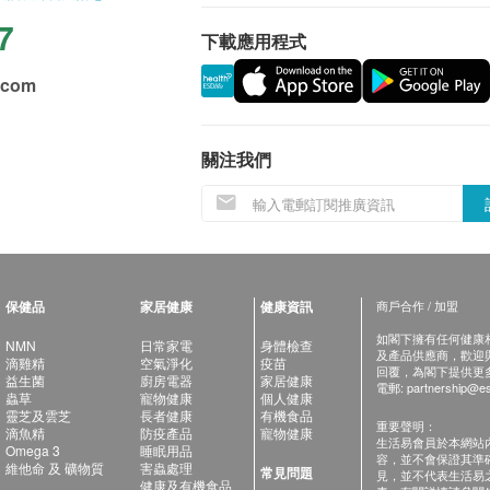
7
下載應用程式
.com
關注我們
保健品
家居健康
健康資訊
商戶合作 / 加盟
如閣下擁有任何健康相關
NMN
日常家電
身體檢查
及產品供應商，歡迎與健
滴雞精
空氣淨化
疫苗
回覆，為閣下提供更
益生菌
廚房電器
家居健康
電郵:
partnership@es
蟲草
寵物健康
個人健康
靈芝及雲芝
長者健康
有機食品
重要聲明：
滴魚精
防疫產品
寵物健康
生活易會員於本網站
Omega 3
睡眠用品
容，並不會保證其準
維他命 及 礦物質
害蟲處理
常見問題
見，並不代表生活易
健康及有機食品