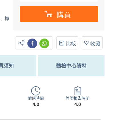
購買
疹、梅
比較
收藏
買須知
體檢中心資料
輪候時間
等候報告時間
4.0
4.0