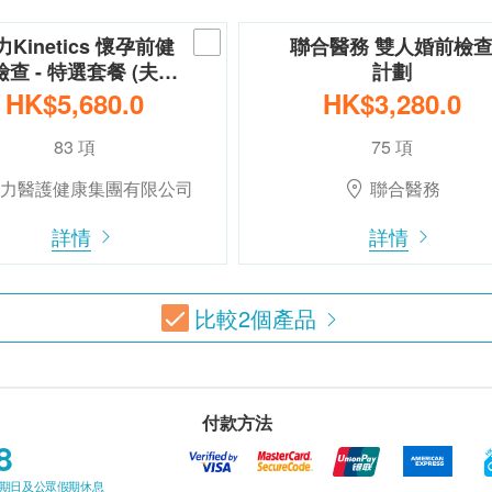
力Kinetics 懷孕前健
聯合醫務 雙人婚前檢
查 - 特選套餐 (夫…
計劃
HK$5,680.0
HK$3,280.0
83 項
75 項
力醫護健康集團有限公司
聯合醫務
詳情
詳情
比較
2
個產品
付款方法
8
星期日及公眾假期休息