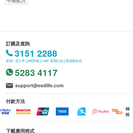
中藥配方
每粒340毫克
特性及功效
榮獲美國藥典USP認證
安固生®雲芝膠囊
唯一成份 ONCO-Z®，全球首個中
訂購及查詢
藥成份獲得美國藥典委員會 (USP) 認證，我們承諾
3151 2288
成分的質量在各個批次中保持一致
星期一至六早上9時至晚上12時; 星期日及公眾假期休息
成分達到標籤或證書上有關特性，效力，純度和質
5283 4117
量的分析說明標準
成分是在標準的製造規範下製備的
support@esdlife.com
培力®致力追求卓越和品質，配合現代化及高度自動
生產流程精製而成，每批產品均安全、專業且標準化
付款方法
轉
帳
中文大學藥劑學院共同研發
科學證明有效的免疫刺激劑
下載應用程式