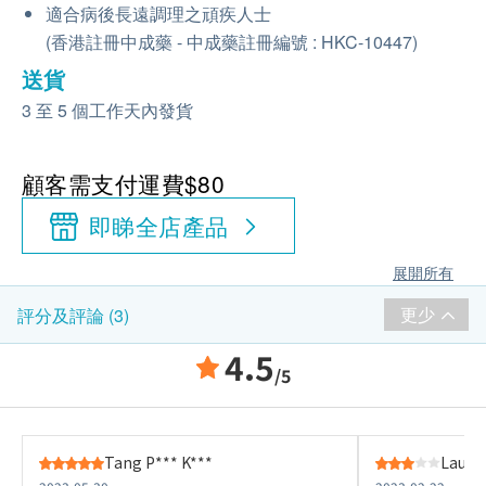
適合病後長遠調理之頑疾人士
(香港註冊中成藥 - 中成藥註冊編號 : HKC-10447)
送貨
3 至 5 個工作天內發貨
顧客需支付運費$80
即睇全店產品
展開所有
更少
評分及評論 (3)
4.5
/5
Tang P*** K***
Lau Y*