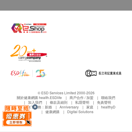
有助提升人體的抵抗力，減低各種感染的機會
安固生®經過免疫功能測試，每日服用，七日後提
升骨髓免疫細胞水平
高效先進提取技術 更容易被吸收
冷凍乾燥技術
安固生®獨有的冷凍乾燥技術獲得美國和英國專利
(US7048932B2，GB2407321B)
無菌、真空及冷凍乾燥的極嚴格環境下，確保安固
生®之活性成份，尤其是可吸收肽葡聚醣(APG)免
受熱力或微生物等因素而被分解或破壞
© ESD Services Limited 2000-2026
關於健康網購 health.ESDlife
商戶合作 / 加盟
聯絡我們
分子精細
水溶性高
加入我們
條款及細則
私隱聲明
免責聲明
科研證實APG相對精細，水溶性高，有效成份更容
生活易旗下業務：
新婚
Anniversary
家庭
healthyD
健康網購
Digital Solutions
易被身體吸收，藥效發揮更佳
適用人士