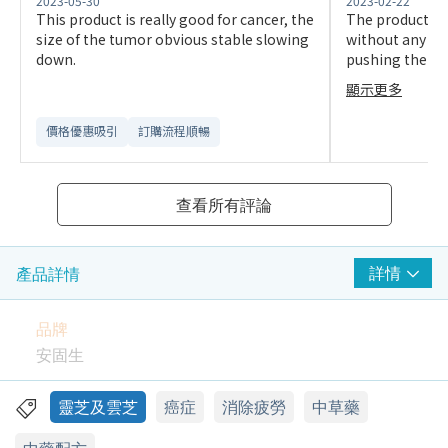
2023-05-30
2023-02-22
This product is really good for cancer, the
The product itse
size of the tumor obvious stable slowing
without any in
down.
pushing the cu
got the item.
顯示更多
價格優惠吸引
訂購流程順暢
查看所有評論
詳情
產品詳情
品牌
安固生
包裝
靈芝及雲芝
癌症
消除疲勞
中草藥
每盒100粒膠囊，每粒340毫克 或 每盒300粒膠囊，