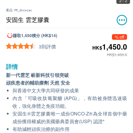
2 / 2
產品:
PP_Oncozac
安固生 雲芝膠囊
賺取1,450積分 (HK$14)
% off
1,450.0
3則評價
HK$
HK$1,450.0
詳情
新一代雲芝 嶄新科技引領突破
頑疾患者的輔助療劑 天然 安全
與香港中文大學共同研發的成果
內含「可吸收肽葡聚醣 (APG)」，有助被身體迅速吸
收，強化身體之免疫功能。
安固生®雲芝膠囊唯一成份ONCO-Z®為全球首個中藥
成份獲得權威的美國藥典委員會(USP) 認證*
有助減輕頑疾治療的副作用