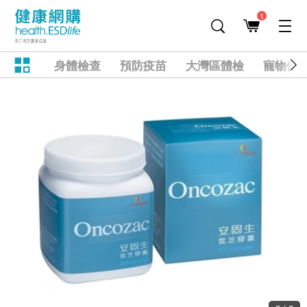
1
身體檢查
預防疫苗
大灣區體檢
寵物健