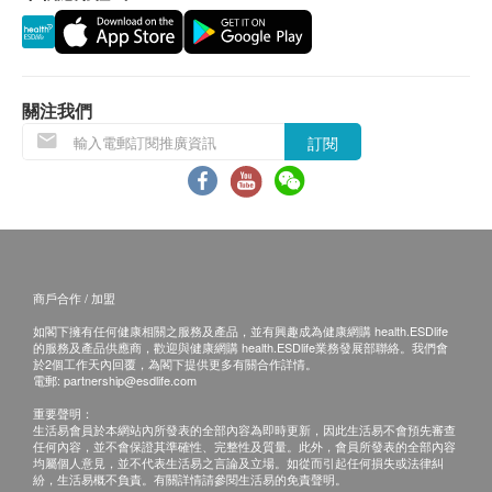
近年的科學研究及臨床實驗証實雲芝能提升病者的免
疫功能，有助身體對抗頑疾。安固生®與香港中文大
學藥劑學院合作對雲芝進行藥效研究，並開始進行臨
關注我們
床前研究
訂閱
五年的科研成果
五年的藥效和臨床前研究，取得令人鼓舞的成果，發
現雲芝中可被身體吸收的活性成分*可吸收肽葡聚醣
(APG)，同時研發一種冷凍提取技術來保存APG成分
商戶合作 / 加盟
如閣下擁有任何健康相關之服務及產品，並有興趣成為健康網購 health.ESDlife
的服務及產品供應商，歡迎與健康網購 health.ESDlife業務發展部聯絡。我們會
顯著藥用療效
於2個工作天內回覆，為閣下提供更多有關合作詳情。
電郵:
partnership@esdlife.com
含可吸收肽葡聚醣 (APG)
重要聲明：
生活易會員於本網站內所發表的全部內容為即時更新，因此生活易不會預先審查
臨床前研究證實APG分子比傳統雲芝提取物細小，
任何內容，並不會保證其準確性、完整性及質量。此外，會員所發表的全部內容
有助刺激白血球、骨髓細胞和巨噬細胞等免疫細胞
均屬個人意見，並不代表生活易之言論及立場。如從而引起任何損失或法律糾
紛，生活易概不負責。有關詳情請參閱生活易的免責聲明。
增生，功效比同類產品高出3 至 6倍