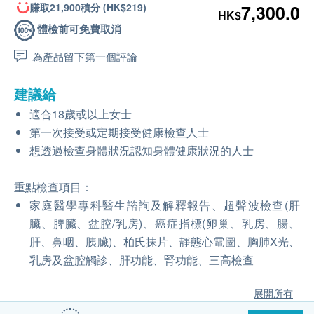
賺取21,900積分 (HK$219)
7,300.0
HK$
體檢前可免費取消
為產品留下第一個評論
建議給
適合18歲或以上女士
第一次接受或定期接受健康檢查人士
想透過檢查身體狀況認知身體健康狀況的人士
重點檢查項目：
家庭醫學專科醫生諮詢及解釋報告、超聲波檢查(肝
臟、脾臟、盆腔/乳房)、癌症指標(卵巢、乳房、腸、
肝、鼻咽、胰臟)、柏氏抹片、靜態心電圖、胸肺X光、
乳房及盆腔觸診、肝功能、腎功能、三高檢查
展開所有