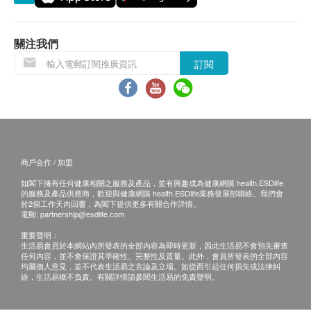
3
基本項目
關注我們
訂閱
乳房及盆腔觸診
乳房及盆腔觸診
基本健康評估
身高
商戶合作 / 加盟
體重
如閣下擁有任何健康相關之服務及產品，並有興趣成為健康網購 health.ESDlife
視力測試
的服務及產品供應商，歡迎與健康網購 health.ESDlife業務發展部聯絡。我們會
聽覺測試
於2個工作天內回覆，為閣下提供更多有關合作詳情。
電郵:
partnership@esdlife.com
血壓
重要聲明：
脈搏及其它器官
生活易會員於本網站內所發表的全部內容為即時更新，因此生活易不會預先審查
任何內容，並不會保證其準確性、完整性及質量。此外，會員所發表的全部內容
肝功能
均屬個人意見，並不代表生活易之言論及立場。如從而引起任何損失或法律糾
紛，生活易概不負責。有關詳情請參閱生活易的免責聲明。
總膽紅素