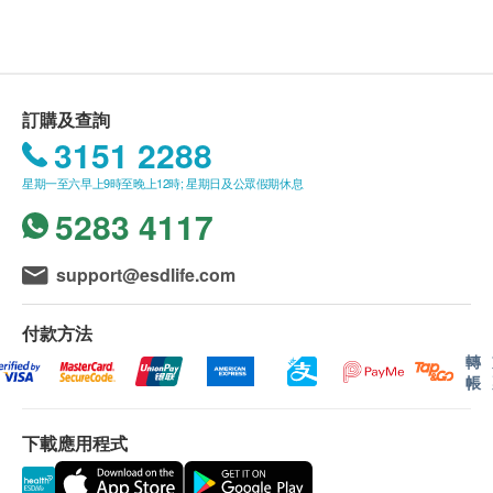
顯示地圖
本身體檢查計劃有效期為半年，客戶必須於半年內
子宮頸病變測試 (只限女士)
重點項目
(由確認付款日期起計)接受有關檢查, 逾期作廢。
星期一至五: 9:00a.m. – 1:30p.m. 及 3:00a.m. - 6:00p.m.
子宮頸細胞檢查 (柏氏抹片)
星期六: 9:00a.m. - 1:00p.m.
星期日及公眾假期︰休息
影像掃描安排(包括超聲波檢查)
癌症指標
訂購及查詢
重點項目
富樂醫療提供的檢查計劃內的影像檢查項目由同大廈
3151 2288
之德譽醫學影像中心提供。地址如下：
中環皇后大道
甲種胎蛋白 (肝癌)
中 36 號興瑋大廈4樓全層。
星期一至六早上9時至晚上12時; 星期日及公眾假期休息
癌胚抗原 (腸癌)
5283 4117
癌抗原15.3 (乳癌)
報告
癌抗原125 (卵巢癌)
進行健康檢查後，一般情況下，需大概5-7個工作天跟
癌抗原 19.9 (胰臟)
support@esdlife.com
進檢查報告， 工作天不包括星期六、日及公眾假期。
病毒抗體EBV (鼻咽癌)
輪侯報告講解時間會因應不同情況 (如個別化驗項目
付款方法
心臟檢查
重點項目
所需時間或客人指明特定時段) 而有所延長。
轉
帳
親身領取：
於診所辨公時間內親身前往領取
靜臥心電圖
肺功能
重點項目
下載應用程式
胸肺X光