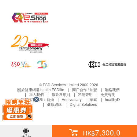
直接膽紅素
谷丙轉氨酵素
谷草轉氨酵素
總蛋白質
白蛋白
球蛋白
白蛋白及球蛋白比率
丙氨酰轉肽酶
鹼性磷酸酶
腎功能
© ESD Services Limited 2000-2026
鉀
關於健康網購 health.ESDlife
商戶合作 / 加盟
聯絡我們
鈉
加入我們
條款及細則
私隱聲明
免責聲明
生活易旗下業務：
新婚
Anniversary
家庭
healthyD
氯
健康網購
Digital Solutions
重碳酸鹽
肌酸酐
血液檢查
7,300.0
HK$