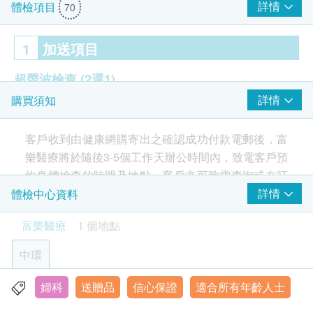
詳情
體檢項目
70
1
加送項目
超聲波檢查
(2選1)
詳情
購買須知
乳房超聲波
盆腔超聲波
客戶收到由健康網購寄出之確認成功付款電郵後，富
樂醫療將於隨後3-5個工作天辦公時間內，致電客戶預
2
重點項目
約身體檢查的時間及地點。客戶亦可致電查詢或在訂
單確認後一個工作天致電該中心預約 (電話：2158
詳情
體檢中心資料
醫生諮詢
重點項目
2680)。
富樂醫療
1 個地點
家庭醫學專科醫生診前及診後諮詢
年齡
中環
超聲波檢查
重點項目
身體檢查計劃只適用於12歲或以上之人士。
肝臟超聲波
婦科
送贈品
信心保證
適合所有年齡人士
中環皇后大道中36號興瑋大廈20樓2001室
有效期
脾臟超聲波