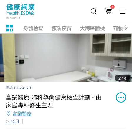
1
身體檢查
預防疫苗
大灣區體檢
寵物健
2 / 4
產品:
FH_ESD_C_F
富樂醫療 婦科尊尚健康檢查計劃 - 由
家庭專科醫生主理
富樂醫療
70項目