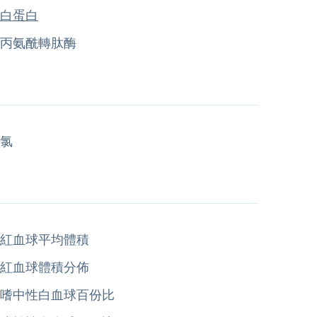
白蛋白
丙氨酰轉肽酶
氯
紅血球平均體積
紅血球體積分佈
嗜中性白血球百份比