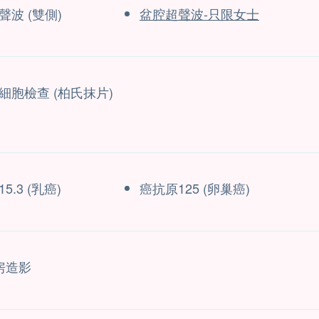
聲波 (雙側)
盆腔超聲波-只限女士
細胞檢查 (柏氏抹片)
5.3 (乳癌)
癌抗原125 (卵巢癌)
乳房造影