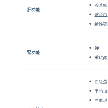
谷草轉
肝功能
球蛋白
鹼性磷
鉀
腎功能
重碳酸
血紅蛋
平均血
白血球