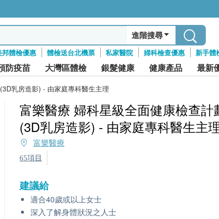
進階搜尋
美邦體檢優惠
體檢送台北機票
私家醫院
婦科檢查優惠
新手體
預防疫苗
大灣區體檢
銀髮健康
健康產品
最新
3D乳房造影) - 由家庭專科醫生主理
富樂醫療 婦科星級全面健康檢查計
(3D乳房造影) - 由家庭專科醫生主
富樂醫療
65項目
建議給
適合40歲或以上女士
深入了解身體狀況之人士