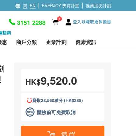
簡
EN
EVERJOY 獎賞計畫
推薦朋友計劃
1
3151 2288
登入以賺取更多優惠
檢指南
優惠
商戶分類
企業計劃
健康資訊
劃
9,520.0
理
HK$
賺取28,560積分 (HK$285)
體檢前可免費取消
購買