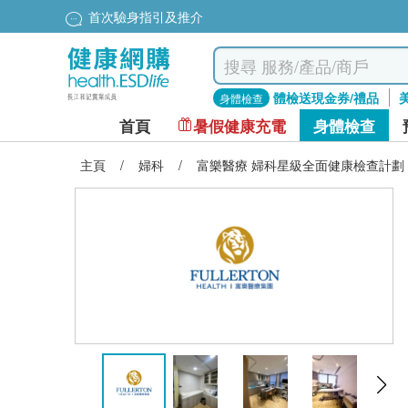
首次驗身指引及推介
體檢送現金券/禮品
身體檢查
首頁
暑假健康充電
身體檢查
主頁
/
婦科
/
富樂醫療 婦科星級全面健康檢查計劃 (