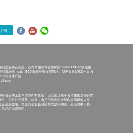
訂閱
之服務及產品，並有興趣成為健康網購 health.ESDlife的服務
康網購 health.ESDlife業務發展部聯絡。我們會於2個工作天內
多有關合作詳情。
dlife.com
內所發表的全部內容為即時更新，因此生活易不會預先審查任何內
確性、完整性及質量。此外，會員所發表的全部內容均屬個人意
之言論及立場。如從而引起任何損失或法律糾紛，生活易概不負
生活易的免責聲明。