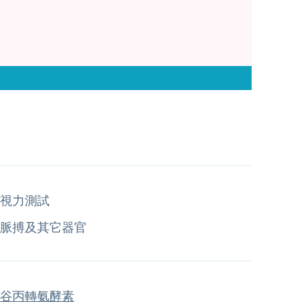
視力測試
脈搏及其它器官
谷丙轉氨酵素