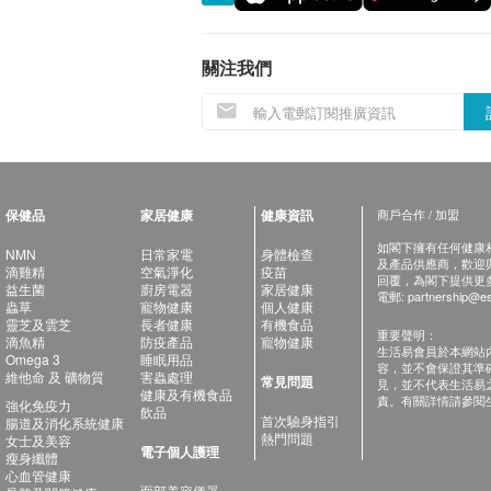
關注我們
保健品
家居健康
健康資訊
商戶合作 / 加盟
如閣下擁有任何健康相關
NMN
日常家電
身體檢查
及產品供應商，歡迎與健
滴雞精
空氣淨化
疫苗
回覆，為閣下提供更
益生菌
廚房電器
家居健康
電郵:
partnership@es
蟲草
寵物健康
個人健康
靈芝及雲芝
長者健康
有機食品
重要聲明：
滴魚精
防疫產品
寵物健康
生活易會員於本網站
Omega 3
睡眠用品
容，並不會保證其準
維他命 及 礦物質
害蟲處理
常見問題
見，並不代表生活易
健康及有機食品
責。有關詳情請參閱
強化免疫力
飲品
首次驗身指引
腸道及消化系統健康
熱門問題
女士及美容
電子個人護理
瘦身纖體
心血管健康
面部美容儀器