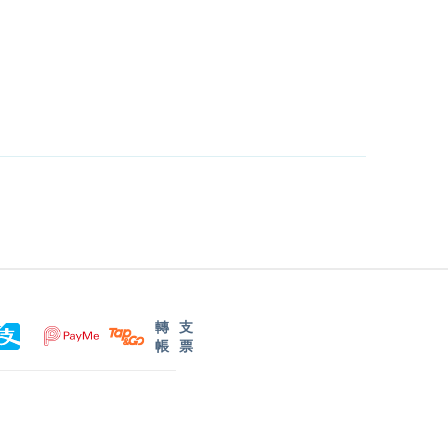
轉
支
帳
票