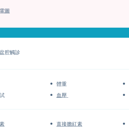
電圖
盆腔觸診
體重
試
血壓
素
直接膽紅素