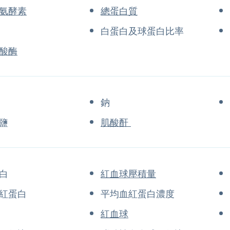
氨酵素
總蛋白質
白蛋白及球蛋白比率
酸酶
鈉
鹽
肌酸酐
白
紅血球壓積量
紅蛋白
平均血紅蛋白濃度
紅血球