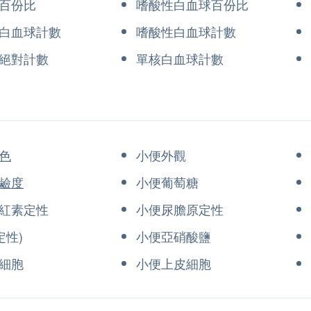
百份比
嗜酸性白血球百份比
白血球計數
嗜酸性白血球計數
絕對計數
單核白血球計數
色
小便外觀
鹼度
小便葡萄糖
紅素定性
小便尿膽原定性
定性)
小便亞硝酸鹽
細胞
小便上皮細胞