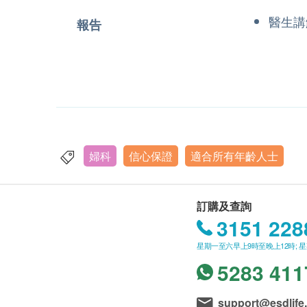
醫生講
報告
婦科
信心保證
適合所有年齡人士
訂購及查詢
3151 228
星期一至六早上9時至晚上12時; 
5283 411
support@esdlife