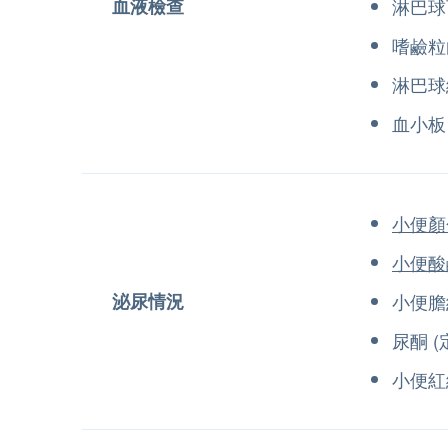
血液檢查
淋巴球
嗜鹼粒
淋巴球
血小板
小便顏
小便酸
泌尿情況
小便膽
尿酮 (
小便紅