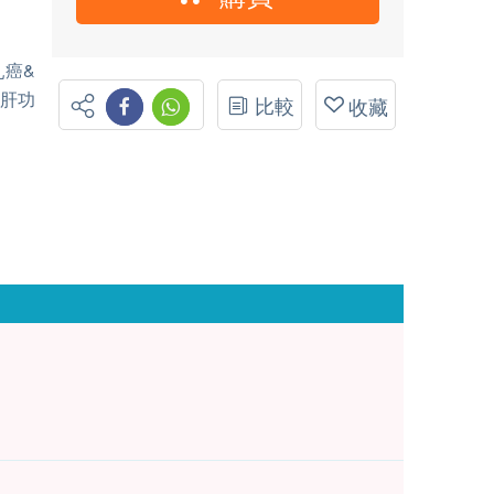
乳癌&
、肝功
比較
收藏