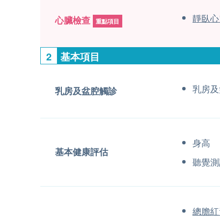
靜臥心
心臟檢查
重點項目
2
基本項目
乳房及
乳房及盆腔觸診
身高
基本健康評估
聽覺測
總膽紅