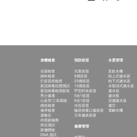
身體檢查
預防疫苗
水質管理
全面檢查
兒童疫苗
直飲水機
婦科檢查
9價疫苗
枱上式濾水器
打疫苗前檢查
23價疫苗
枱下式濾水器
新冠病毒抗體測試
13價疫苗
水龍頭式濾水器
新冠病毒檢測套裝
甲型肝炎疫苗
濾水壺
男士健康
5合1疫苗
濾水瓶
心血管/三高風險
6合1疫苗
花灑濾水器
婚前檢查
水痘疫苗
濾芯
備孕檢查
輪狀病毒口服疫苗
電解水機
過敏症
日本腦炎疫苗
內視鏡服務
癌症測試
健康管理
家傭體檢
DNA 測試
血壓計