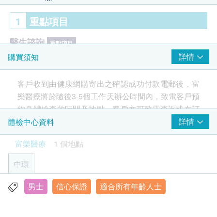
1
重點項目
醫生諮詢
重點項目
詳情
購買須知
家庭醫學專科醫生診前及診後諮詢
癌症指標
客戶收到由健康網購寄出之確認成功付款電郵後，富
重點項目
樂醫療將於隨後3-5個工作天辦公時間內，致電客戶預
甲種胎蛋白 (肝癌)
約身體檢查的時間及地點。客戶亦可致電查詢或在訂
病毒抗體EBV (鼻咽癌)
單確認後一個工作天致電該中心預約 (電話：2158
詳情
體檢中心資料
前列腺特異抗原
2680)。
富樂醫療
1 個地點
心臟檢查
重點項目
年齡
中環
靜態心電圖
身體檢查計劃只適用於12歲或以上之人士。
肺功能
男士
信心保證
適合所有年齡人士
重點項目
中環皇后大道中36號興瑋大廈20樓2001室
有效期
胸肺X光
顯示地圖
本身體檢查計劃有效期為半年，客戶必須於半年內