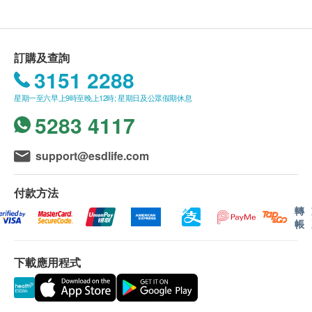
(由確認付款日期起計)接受有關檢查, 逾期作廢。
星期一至五: 9:00a.m. – 1:30p.m. 及 3:00a.m. - 6:00p.m.
2
基本項目
星期六: 9:00a.m. - 1:00p.m.
星期日及公眾假期︰休息
影像掃描安排(包括超聲波檢查)
基本健康評估
訂購及查詢
富樂醫療提供的檢查計劃內的影像檢查項目由同大廈
3151 2288
之德譽醫學影像中心提供。地址如下：
中環皇后大道
身高
中 36 號興瑋大廈4樓全層。
星期一至六早上9時至晚上12時; 星期日及公眾假期休息
體重
5283 4117
視力測試
報告
聽覺測試
進行健康檢查後，一般情況下，需大概5-7個工作天跟
血壓
support@esdlife.com
進檢查報告， 工作天不包括星期六、日及公眾假期。
脈搏及其它器官
輪侯報告講解時間會因應不同情況 (如個別化驗項目
付款方法
血脂
所需時間或客人指明特定時段) 而有所延長。
轉
帳
親身領取：
於診所辨公時間內親身前往領取
總膽固醇
糖尿
下載應用程式
血糖