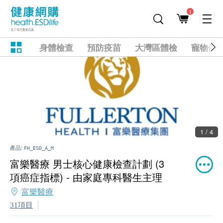
1
身體檢查
預防疫苗
大灣區體檢
寵物健
1 / 4
產品:
FH_ESD_A_M
富樂醫療 男士核心健康檢查計劃 (3
項癌症指標) - 由家庭專科醫生主理
富樂醫療
31項目