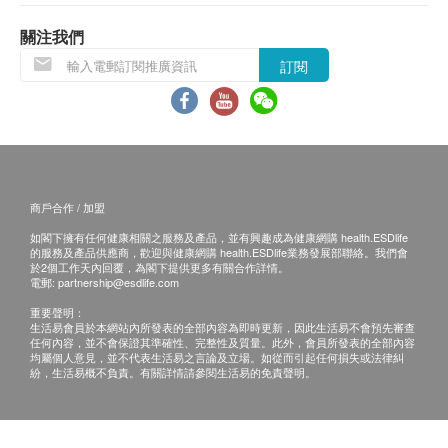
肝功能
關注我們
總膽紅素
訂閱
直接膽紅素
谷草轉氨酵素
谷丙轉氨酵素
總蛋白質
白蛋白
球蛋白
商戶合作 / 加盟
白蛋白及球蛋白比率
如閣下擁有任何健康相關之服務及產品，並有興趣成為健康網購 health.ESDlife
丙種谷氨酰轉肽酶
的服務及產品供應商，歡迎與健康網購 health.ESDlife業務發展部聯絡。我們會
於2個工作天內回覆，為閣下提供更多有關合作詳情。
鹼性磷酸酶
電郵:
partnership@esdlife.com
腎功能
重要聲明：
生活易會員於本網站內所發表的全部內容為即時更新，因此生活易不會預先審查
任何內容，並不會保證其準確性、完整性及質量。此外，會員所發表的全部內容
鈉
均屬個人意見，並不代表生活易之言論及立場。如從而引起任何損失或法律糾
紛，生活易概不負責。有關詳情請參閱生活易的免責聲明。
鉀
重碳酸鹽
尿酸