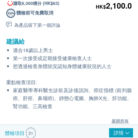
賺取6,300積分 (HK$63)
2,100.0
HK$
體檢前可免費取消
為產品留下第一個評論
建議給
適合18歲以上男士
第一次接受或定期接受健康檢查人士
想透過檢查身體狀況認知身體健康狀況的人士
重點檢查項目:
家庭醫學專科醫生診前及診後諮詢、癌症指標 (前列腺
癌、肝癌、鼻咽癌)、靜態心電圖、胸肺X光、肝功能、
腎功能、三高檢查
展開所有
詳情
體檢項目
31