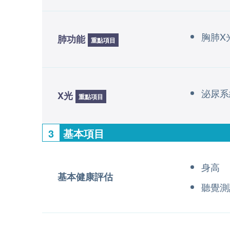
胸肺X
肺功能
重點項目
泌尿系
X光
重點項目
3
基本項目
身高
基本健康評估
聽覺測