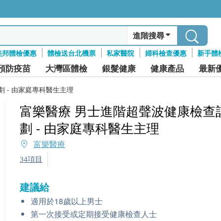
進階搜尋
美邦體檢優惠
體檢送台北機票
私家醫院
婦科檢查優惠
新手體
預防疫苗
大灣區體檢
銀髮健康
健康產品
最新
 - 由家庭專科醫生主理
富樂醫療 男士進階超聲波健康檢查
劃 - 由家庭專科醫生主理
富樂醫療
34項目
建議給
適用於18歲以上男士
第一次接受或定期接受健康檢查人士