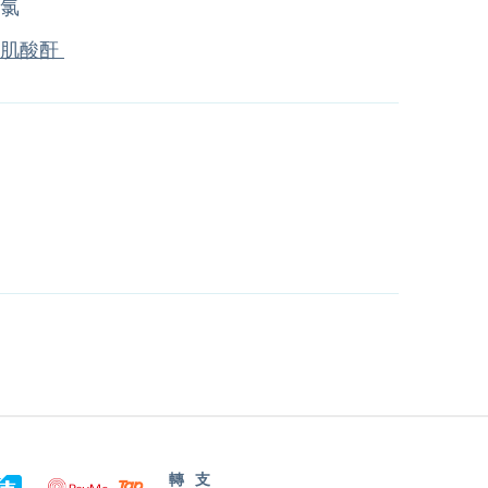
氯
肌酸酐
轉
支