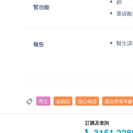
鈉
腎功能
重碳酸
醫生講
報告
男士
送贈品
信心保證
適合所有年齡
訂購及查詢
3151 228