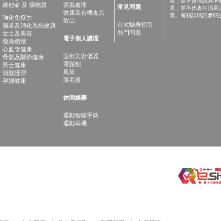
容，並不會保證其準
維他命 及 礦物質
害蟲處理
常見問題
見，並不代表生活易
健康及有機食品
責。有關詳情請參閱
強化免疫力
飲品
首次驗身指引
腸道及消化系統健康
熱門問題
女士及美容
電子個人護理
瘦身纖體
心血管健康
面部美容儀器
骨骼及關節健康
電鬚刨
男士健康
風筒
頭髮護理
脫毛器
孕婦健康
休閑娛樂
運動智能手錶
運動耳機