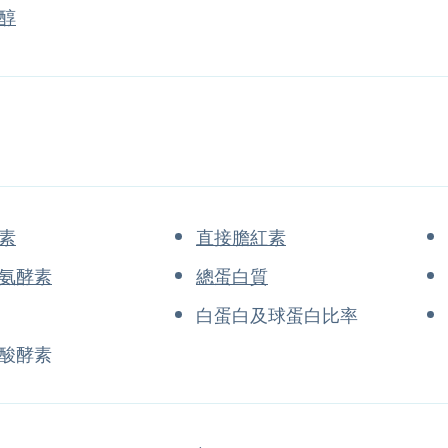
醇
素
直接膽紅素
氨酵素
總蛋白質
白蛋白及球蛋白比率
酸酵素