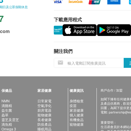
星期日及公眾假期休息
7
下載應用程式
.com
關注我們
保健品
家居健康
健康資訊
商戶合作 / 加盟
如閣下擁有任何健康相關
NMN
日常家電
身體檢查
及產品供應商，歡迎與健
滴雞精
空氣淨化
疫苗
回覆，為閣下提供更
益生菌
廚房電器
家居健康
電郵:
partnership@es
蟲草
寵物健康
個人健康
靈芝及雲芝
長者健康
有機食品
重要聲明：
滴魚精
防疫產品
寵物健康
生活易會員於本網站
Omega 3
睡眠用品