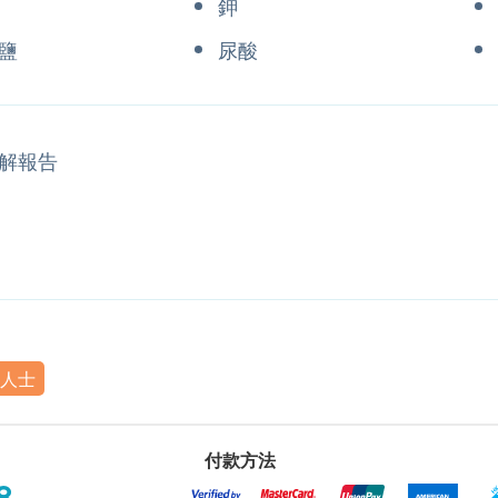
鉀
鹽
尿酸
解報告
人士
付款方法
8