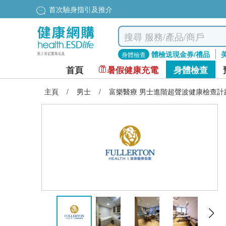
首次驗身指引及推介
體檢送現金券/禮品
身體檢查
首頁
暑假健康充電
身體檢查
主頁
/
男士
/
富樂醫療 男士進階超聲波健康檢查計劃