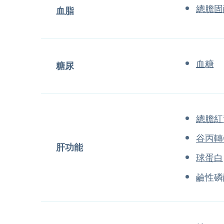
總膽固
血脂
血糖
糖尿
總膽紅
谷丙轉
肝功能
球蛋白
鹼性磷