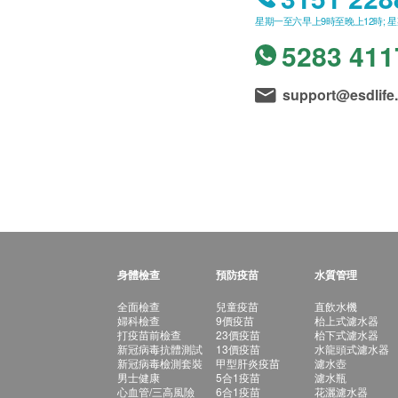
星期一至六早上9時至晚上12時; 
5283 411
support@esdlife
身體檢查
預防疫苗
水質管理
全面檢查
兒童疫苗
直飲水機
婦科檢查
9價疫苗
枱上式濾水器
打疫苗前檢查
23價疫苗
枱下式濾水器
新冠病毒抗體測試
13價疫苗
水龍頭式濾水器
新冠病毒檢測套裝
甲型肝炎疫苗
濾水壺
男士健康
5合1疫苗
濾水瓶
心血管/三高風險
6合1疫苗
花灑濾水器