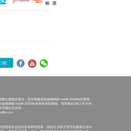
帳
票
訂閱
之服務及產品，並有興趣成為健康網購 health.ESDlife的服務
康網購 health.ESDlife業務發展部聯絡。我們會於2個工作天內
多有關合作詳情。
dlife.com
內所發表的全部內容為即時更新，因此生活易不會預先審查任何內