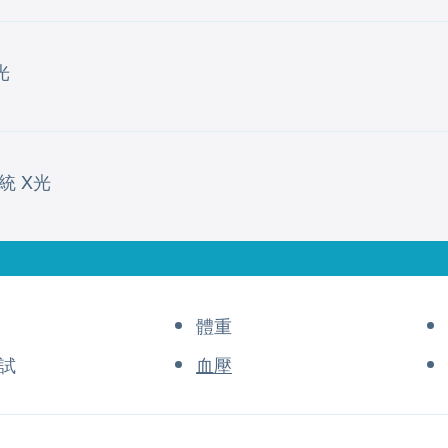
光
統 X光
體重
試
血壓