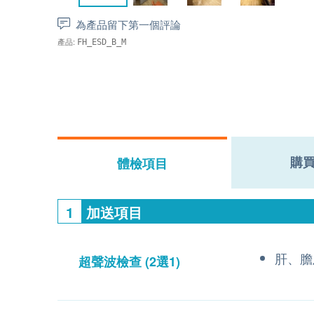
為產品留下第一個評論
產品:
FH_ESD_B_M
購
體檢項目
1
加送項目
肝、膽
超聲波檢查
(2選1)