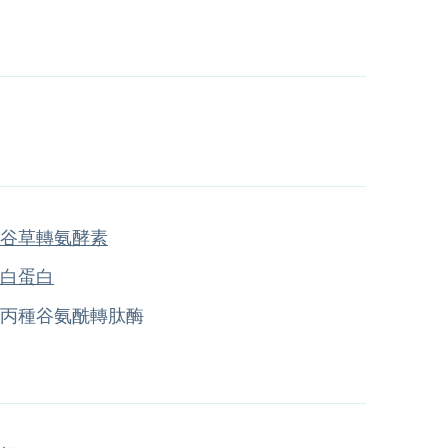
谷草轉氨酵素
白蛋白
丙種谷氨酰轉肽酶