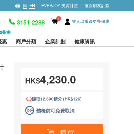
簡
EN
EVERJOY 獎賞計畫
推薦朋友計劃
1
3151 2288
登入以賺取更多優惠
檢指南
優惠
商戶分類
企業計劃
健康資訊
計
4,230.0
HK$
賺取12,690積分 (HK$126)
體檢前可免費取消
購買