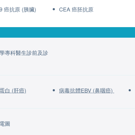
.9 癌抗原 (胰臟)
CEA 癌胚抗原
學專科醫生診前及診
蛋白 (肝癌)
病毒抗體EBV (鼻咽癌)
電圖