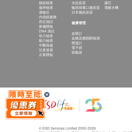
婚前檢查
水痘疫苗
濾芯
備孕檢查
輪狀病毒口服疫苗
電解水機
過敏症
日本腦炎疫苗
內視鏡服務
癌症測試
健康管理
家傭體檢
DNA 測試
血壓計
視力檢查
血糖及膽固醇檢測
聽力檢查
體溫計
中醫保健
電子磅
兒童發展
助聽器
企業體檢
© ESD Services Limited 2000-2026