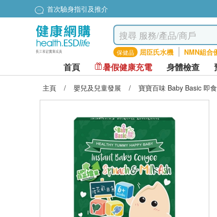
首次驗身指引及推介
屈臣氏水機
NMN組合
保健品
首頁
暑假健康充電
身體檢查
主頁
/
嬰兒及兒童發展
/
寶寶百味 Baby Basic 