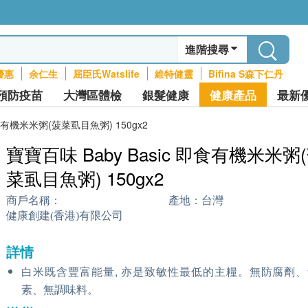
進階搜尋
優惠
余仁生
屈臣氏Watslife
維特健靈
Bifina S森下仁丹
預防疫苗
大灣區體檢
銀髮健康
健康產品
最新
即食有機米米粥(菠菜虱目魚粥) 150gx2
寶寶百味 Baby Basic 即食有機米米粥
菜虱目魚粥) 150gx2
商戶名稱：
產地：
台灣
健康創建(香港)有限公司
詳情
白米既含豐富能量, 亦是致敏性最低的主糧。無防腐劑
素、無調味料。