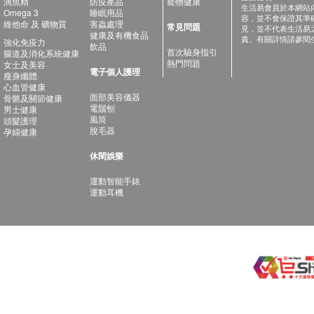
滴魚精
防疫產品
寵物健康
生活易會員於本網站
Omega 3
睡眠用品
容，並不會保證其準
維他命 及 礦物質
害蟲處理
常見問題
見，並不代表生活易
健康及有機食品
責。有關詳情請參閱
強化免疫力
飲品
首次驗身指引
腸道及消化系統健康
熱門問題
女士及美容
電子個人護理
瘦身纖體
心血管健康
面部美容儀器
骨骼及關節健康
電鬚刨
男士健康
風筒
頭髮護理
脫毛器
孕婦健康
休閑娛樂
運動智能手錶
運動耳機