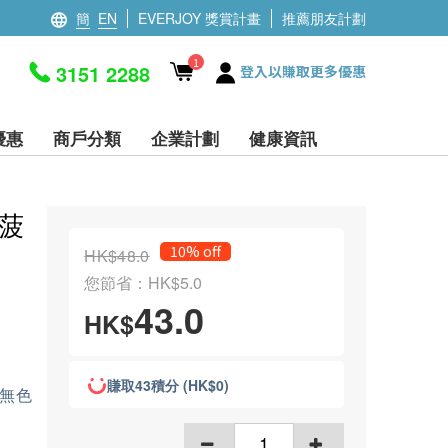
簡
EN
EVERJOY 獎賞計畫
推薦朋友計劃
1
3151 2288
登入以賺取更多優惠
優惠
商戶分類
企業計劃
健康資訊
(菠
10% off
HK$48.0
您節省：HK$5.0
43.0
HK$
賺取43積分 (HK$0)
、無色