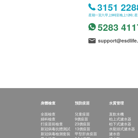
3151 228
星期一至六早上9時至晚上12時; 
5283 411
support@esdlife
身體檢查
預防疫苗
水質管理
全面檢查
兒童疫苗
直飲水機
婦科檢查
9價疫苗
枱上式濾水器
打疫苗前檢查
23價疫苗
枱下式濾水器
新冠病毒抗體測試
13價疫苗
水龍頭式濾水器
新冠病毒檢測套裝
甲型肝炎疫苗
濾水壺