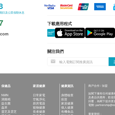
8
星期日及公眾假期休息
7
下載應用程式
.com
關注我們
保健品
家居健康
健康資訊
商戶合作 / 加盟
如閣下擁有任何健康相關
NMN
日常家電
身體檢查
及產品供應商，歡迎與健
滴雞精
空氣淨化
疫苗
回覆，為閣下提供更
益生菌
廚房電器
家居健康
電郵:
partnership@es
蟲草
寵物健康
個人健康
靈芝及雲芝
長者健康
有機食品
重要聲明：