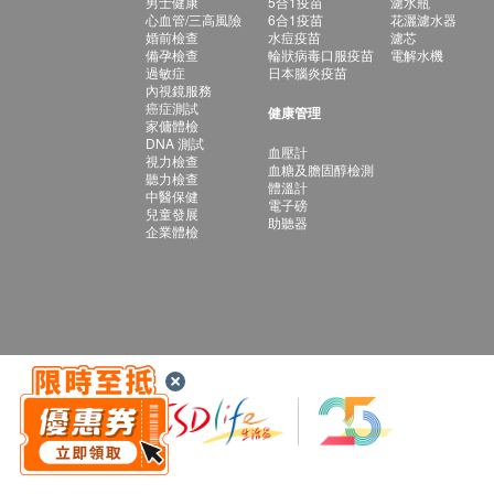
男士健康
5合1疫苗
濾水瓶
心血管/三高風險
6合1疫苗
花灑濾水器
婚前檢查
水痘疫苗
濾芯
備孕檢查
輪狀病毒口服疫苗
電解水機
過敏症
日本腦炎疫苗
內視鏡服務
癌症測試
健康管理
家傭體檢
DNA 測試
血壓計
視力檢查
血糖及膽固醇檢測
聽力檢查
體溫計
中醫保健
電子磅
兒童發展
助聽器
企業體檢