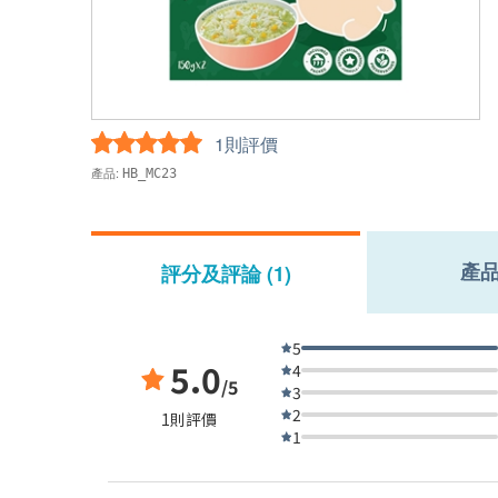
1則評價
產品:
HB_MC23
產
評分及評論 (1)
5
5.0
4
/5
3
2
1則評價
1