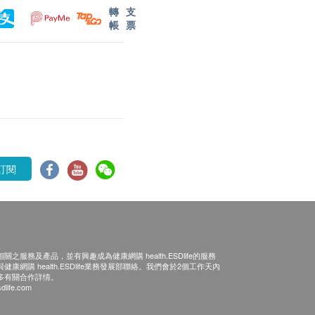
轉
支
帳
票
訂閱
之服務及產品，並有興趣成為健康網購 health.ESDlife的服務
康網購 health.ESDlife業務發展部聯絡。我們會於2個工作天內
多有關合作詳情。
dlife.com