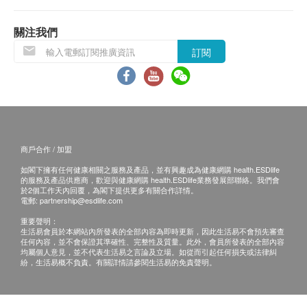
退換條款：
當顧客收取已訂購之貨品時，有責任檢查貨品是否
關注我們
有損毀情況，一經確認簽收，恕不接受退換。
訂閱
退換產品必須包裝完整，如退換之產品有任何殘缺
或過期退回，供應商有權不受理。
如有其他損壞或遺漏查詢，顧客必須保留有效收據
正本，並於送貨後3個工作天內按下列方式聯絡 健
康創建(香港)有限公司 客戶服務部跟進。
商戶合作 / 加盟
電郵: info@babybasic.com.hk
如閣下擁有任何健康相關之服務及產品，並有興趣成為健康網購 health.ESDlife
查詢熱線: 35636236
的服務及產品供應商，歡迎與健康網購 health.ESDlife業務發展部聯絡。我們會
於2個工作天內回覆，為閣下提供更多有關合作詳情。
電郵:
partnership@esdlife.com
重要聲明：
生活易會員於本網站內所發表的全部內容為即時更新，因此生活易不會預先審查
任何內容，並不會保證其準確性、完整性及質量。此外，會員所發表的全部內容
均屬個人意見，並不代表生活易之言論及立場。如從而引起任何損失或法律糾
紛，生活易概不負責。有關詳情請參閱生活易的免責聲明。