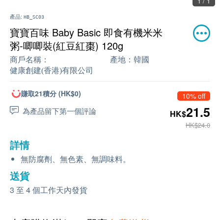
1 / 1
產品:
HB_SC03
寶寶百味 Baby Basic 即食有機米米
粥-唧唧裝(紅豆紅棗) 120g
商戶名稱：
產地：
韓國
健康創建(香港)有限公司
賺取21積分 (HK$0)
10% off
21.5
為產品留下第一個評論
HK$
HK$24.0
詳情
無防腐劑、無色素、無調味料。
送貨
3 至 4 個工作天內發貨