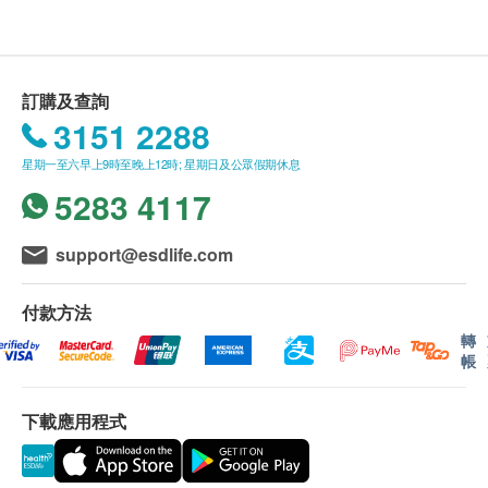
送貨條款：
購買健康創建(香港)有限公司產品總額滿
HK$350，即可享本地免費送貨服務。賬單總額未
訂購及查詢
滿HK$350需附加HK$50運費。
3151 2288
我們將於確定訂單後3-4個工作天內安排發貨。
星期一至六早上9時至晚上12時; 星期日及公眾假期休息
不排除運送時間會因節日而有所影響。當八號烈風
5283 4117
訊號懸掛或黑色暴雨警告生效時，送貨服務時間將
會延遲。
所有訂單須視乎相關貨品的供應情況再作最後確
support@esdlife.com
認。倘若生活易未能提供任何訂單上的貨品，生活
易有權拒絕接受該訂單，並且會於送貨前透過電話
付款方法
或電郵通知顧客再作安排。
轉
帳
保用條款：
下載應用程式
貨品質量保證，於顧客收到產品當日起計，食用期
應最少有6個月或以上。