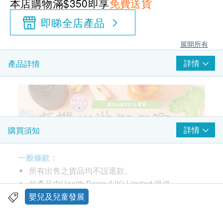
本店購物滿$350即享
免費送貨
即睇全店產品
展開所有
詳情
產品詳情
詳情
購買須知
一般條款：
所有出售之貨品均不設退款。
此產品由Health Basis (HK) Limited 提供。
如有任何爭議，Health Basis (HK) Limited 及健康
嬰兒及兒童發展
網購 Health.ESDlife 保留最終決議權。