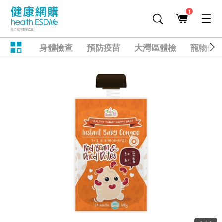
1
身體檢查
預防疫苗
大灣區體檢
寵物健