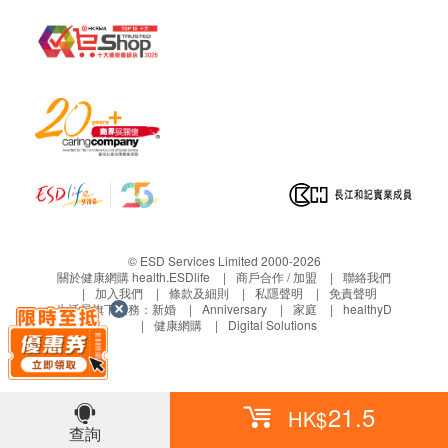
功效
無防腐劑、無色素、無調味料。
© ESD Services Limited 2000-2026
關於健康網購 health.ESDlife
商戶合作 / 加盟
聯絡我們
服用方法
加入我們
條款及細則
私隱聲明
免責聲明
可室溫或加熱食用。如需加熱, 將整包米米粥放入熱水
生活易旗下業務：
新婚
Anniversary
家庭
healthyD
健康網購
Digital Solutions
座暖或在移除扭蓋後, 放入微波爐加熱20秒。適合6-
36個月。
21.5
成份
HK$
查詢
純淨水、有機米、紅豆、紅皮蕃薯、紅棗、胚芽