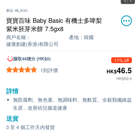
1 / 1
產品:
HB_RC01
寶寶百味 Baby Basic 有機士多啤梨
紫米胚芽米餅 7.5gx8
商戶名稱：
產地：
韓國
健康創建(香港)有限公司
賺取46積分 (HK$0)
11% off
46.5
1則評價
HK$
HK$52.0
詳情
無防腐劑、無色素、無調味料、無麩質。全穀類纖維益
生原，改善幼兒腸道健康
送貨
3 至 4 個工作天內發貨