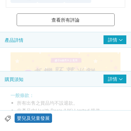
查看所有評論
詳情
產品詳情
詳情
購買須知
一般條款：
所有出售之貨品均不設退款。
此產品由Health Basis (HK) Limited 提供。
如有任何爭議，Health Basis (HK) Limited 及健康
嬰兒及兒童發展
網購 Health.ESDlife 保留最終決議權。