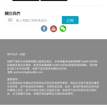
退換條款：
當顧客收取已訂購之貨品時，有責任檢查貨品是否
關注我們
有損毀情況，一經確認簽收，恕不接受退換。
訂閱
退換產品必須包裝完整，如退換之產品有任何殘缺
或過期退回，供應商有權不受理。
如有其他損壞或遺漏查詢，顧客必須保留有效收據
正本，並於送貨後3個工作天內按下列方式聯絡 健
康創建(香港)有限公司 客戶服務部跟進。
商戶合作 / 加盟
電郵: info@babybasic.com.hk
如閣下擁有任何健康相關之服務及產品，並有興趣成為健康網購 health.ESDlife
查詢熱線: 35636236
的服務及產品供應商，歡迎與健康網購 health.ESDlife業務發展部聯絡。我們會
於2個工作天內回覆，為閣下提供更多有關合作詳情。
電郵:
partnership@esdlife.com
重要聲明：
生活易會員於本網站內所發表的全部內容為即時更新，因此生活易不會預先審查
任何內容，並不會保證其準確性、完整性及質量。此外，會員所發表的全部內容
均屬個人意見，並不代表生活易之言論及立場。如從而引起任何損失或法律糾
紛，生活易概不負責。有關詳情請參閱生活易的免責聲明。