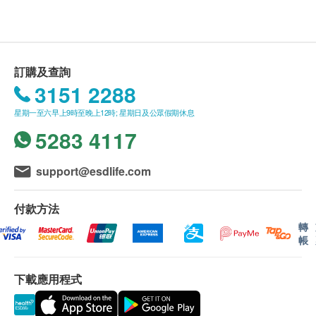
送貨條款：
購買健康創建(香港)有限公司產品總額滿
HK$350，即可享本地免費送貨服務。賬單總額未
訂購及查詢
滿HK$350需附加HK$50運費。
3151 2288
我們將於確定訂單後3-4個工作天內安排發貨。
星期一至六早上9時至晚上12時; 星期日及公眾假期休息
不排除運送時間會因節日而有所影響。當八號烈風
5283 4117
訊號懸掛或黑色暴雨警告生效時，送貨服務時間將
會延遲。
所有訂單須視乎相關貨品的供應情況再作最後確
support@esdlife.com
認。倘若生活易未能提供任何訂單上的貨品，生活
易有權拒絕接受該訂單，並且會於送貨前透過電話
付款方法
或電郵通知顧客再作安排。
轉
帳
保用條款：
下載應用程式
貨品質量保證，於顧客收到產品當日起計，食用期
應最少有6個月或以上。