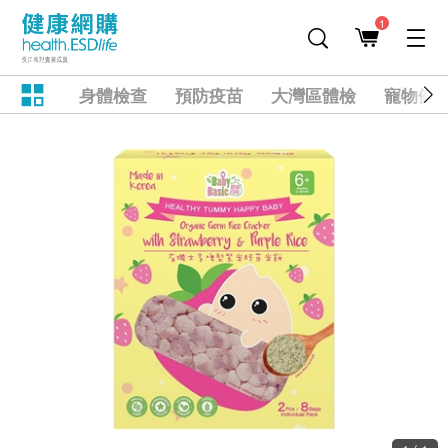
1
身體檢查
預防疫苗
大灣區體檢
寵物健