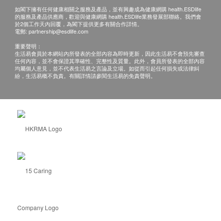
如閣下擁有任何健康相關之服務及產品，並有興趣成為健康網購 health.ESDlife
的服務及產品供應商，歡迎與健康網購 health.ESDlife業務發展部聯絡。我們會
於2個工作天內回覆，為閣下提供更多有關合作詳情。
電郵:
partnership@esdlife.com
重要聲明：
生活易會員於本網站內所發表的全部內容為即時更新，因此生活易不會預先審查
任何內容，並不會保證其準確性、完整性及質量。此外，會員所發表的全部內容
均屬個人意見，並不代表生活易之言論及立場。如從而引起任何損失或法律糾
紛，生活易概不負責。有關詳情請參閱生活易的免責聲明。