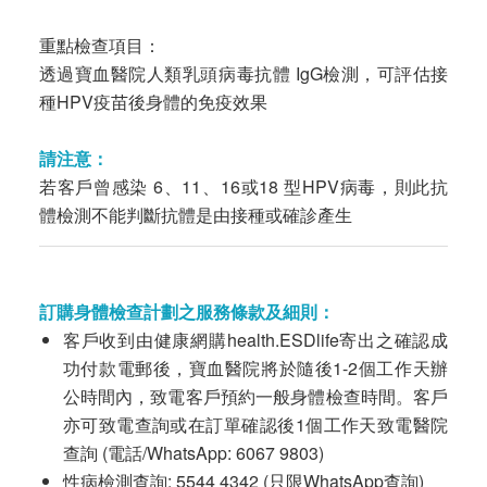
重點檢查項目：
透過寶血醫院人類乳頭病毒抗體 IgG檢測，可評估接
種HPV疫苗後身體的免疫效果
請注意：
若客戶曾感染 6、11、16或18 型HPV病毒，則此抗
體檢測不能判斷抗體是由接種或確診產生
訂購身體檢查計劃之服務條款及細則：
客戶收到由健康網購health.ESDlife寄出之確認成
功付款電郵後，寶血醫院將於隨後1-2個工作天辦
公時間內，致電客戶預約一般身體檢查時間。客戶
亦可致電查詢或在訂單確認後1個工作天致電醫院
查詢 (電話/WhatsApp: 6067 9803)
性病檢測查詢: 5544 4342 (只限WhatsApp查詢)