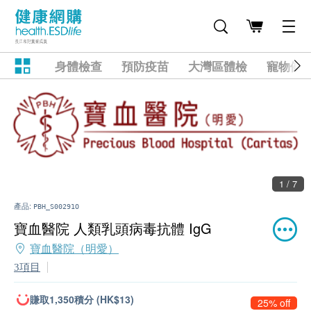
身體檢查
預防疫苗
大灣區體檢
寵物健
1 / 7
產品:
PBH_S00291O
寶血醫院 人類乳頭病毒抗體 IgG
寶血醫院（明愛）
3項目
賺取1,350積分 (HK$13)
25% off