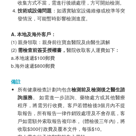
收集方式不當，需進行後續處理，方可開始檢測。
技術或設備問題
：如遇實驗室設備維修或校準等突
發情況，可能暫時影響檢測進度。
A. 本地及海外客戶：
(1) 親身領取：親身前往寶血醫院及由醫生講解
(2)
需檢查前簽妥授權書，
醫院收取客人運費如下︰
a.本地速遞$100郵費
b.海外速遞$800郵費
備註
所有健康檢查計劃均包含
檢測前及檢測後之醫生諮
詢服務
。 如需進一步諮詢、藥物處方或其他醫療
程序，將需另行收費。客戶若體檢後3個月內不提
取報告，所有報告一律作銷毀處理及不會存底，客
戶如需額外索取報告複印本 。(體檢後三年內)，將
收取$300行政費及覆本文件，每張$10。