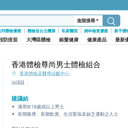
進階搜尋
美邦體檢優惠
體檢送台北機票
私家醫院
婦科檢查優惠
新手體
預防疫苗
大灣區體檢
銀髮健康
健康產品
最新
香港體檢尊尚男士體檢組合
香港體檢及醫學診斷中心
56項目
建議給
適用於18歲或以上男士
長期吸煙、長期飲酒、生活緊張及缺乏運動之人士