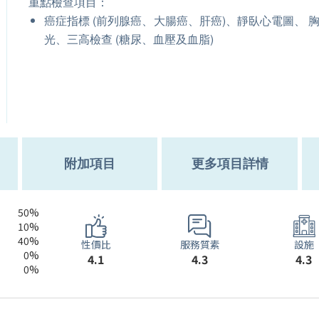
重點檢查項目：
癌症指標 (前列腺癌、大腸癌、肝癌)、靜臥心電圖、 胸
光、三高檢查 (糖尿、血壓及血脂)
附加項目
更多項目詳情
50%
10%
40%
服務質素
性價比
設施
0%
4.3
4.1
4.3
0%