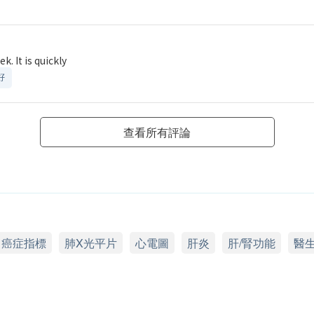
. It is quickly
好
查看所有評論
癌症指標
肺X光平片
心電圖
肝炎
肝/腎功能
醫