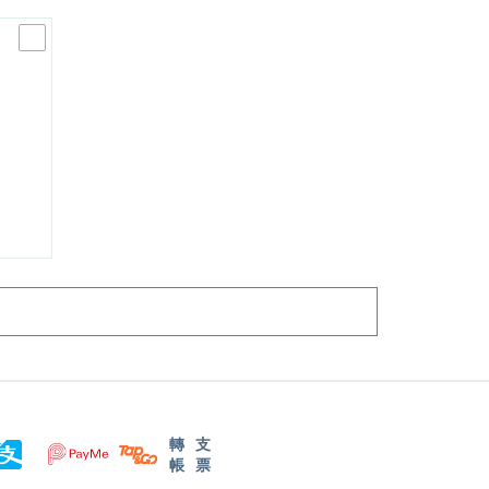
轉
支
帳
票