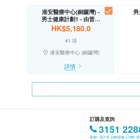
港安醫療中心(銅鑼灣) -
男
男士健康計劃1 - 由普…
HK$5,180.0
41 項
港安醫療中心 (銅鑼灣)
詳情
訂購及查詢
3151 228
星期一至六早上9時至晚上12時; 