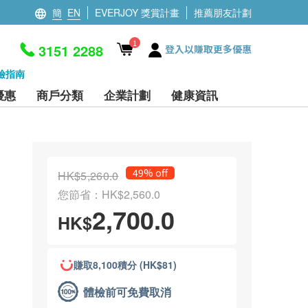
簡
EN
EVERJOY 獎賞計畫
推薦朋友計劃
1
3151 2288
登入以賺取更多優惠
檢指南
優惠
商戶分類
企業計劃
健康資訊
49% off
HK$5,260.0
您節省：HK$2,560.0
2,700.0
HK$
賺取8,100積分 (HK$81)
體檢前可免費取消