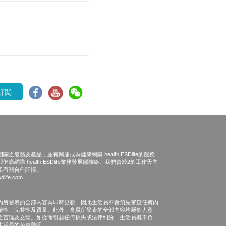
訂閱
之服務及產品，並有興趣成為健康網購 health.ESDlife的服務
康網購 health.ESDlife業務發展部聯絡。我們會於2個工作天內
多有關合作詳情。
dlife.com
內所發表的全部內容為即時更新，因此生活易不會預先審查任何內
確性、完整性及質量。此外，會員所發表的全部內容均屬個人意
之言論及立場。如從而引起任何損失或法律糾紛，生活易概不負
生活易的免責聲明。