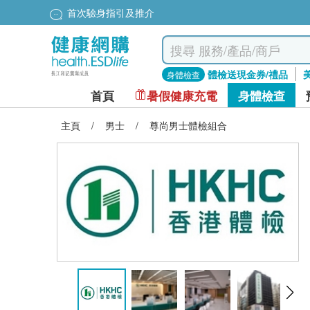
首次驗身指引及推介
體檢送現金券/禮品
身體檢查
首頁
暑假健康充電
身體檢查
主頁
/
男士
/
尊尚男士體檢組合