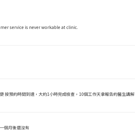
mer service is never workable at clinic.
便 按預約時間到達，大約1小時完成檢查，10個工作天拿報告約醫生講解
一個月後還沒有