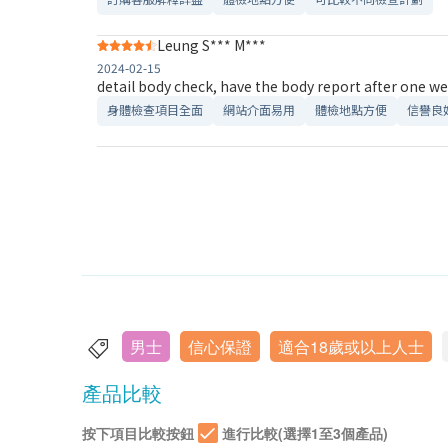
Leung S*** M***
2024-02-15
detail body check, have the body report after one week
身體檢查項目全面
網站介面易用
體檢地點方便
信譽良
男士
信心保證
適合18歲或以上人士
產品比較
按下項目比較按鈕
進行比較(選擇1至3個產品)