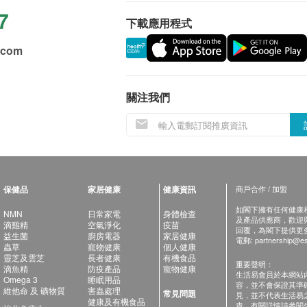
7
下載應用程式
.com
關注我們
保健品
家居健康
健康資訊
商戶合作 / 加盟
如閣下擁有任何健康相關
NMN
日常家電
身體檢查
及產品供應商，歡迎與健
滴雞精
空氣淨化
疫苗
回覆，為閣下提供更
益生菌
廚房電器
家居健康
電郵:
partnership@es
蟲草
寵物健康
個人健康
靈芝及雲芝
長者健康
有機食品
重要聲明：
滴魚精
防疫產品
寵物健康
生活易會員於本網站
Omega 3
睡眠用品
容，並不會保證其準
維他命 及 礦物質
害蟲處理
常見問題
見，並不代表生活易
健康及有機食品
責。有關詳情請參閱