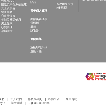
強化免疫力
飲品
首次驗身指引
腸道及消化系統健康
熱門問題
女士及美容
電子個人護理
瘦身纖體
心血管健康
面部美容儀器
骨骼及關節健康
電鬚刨
男士健康
風筒
頭髮護理
脫毛器
孕婦健康
休閑娛樂
運動智能手錶
運動耳機
我們
加入我們
條款及細則
私隱聲明
免責聲明
thyD
健康網購
Digital Solutions