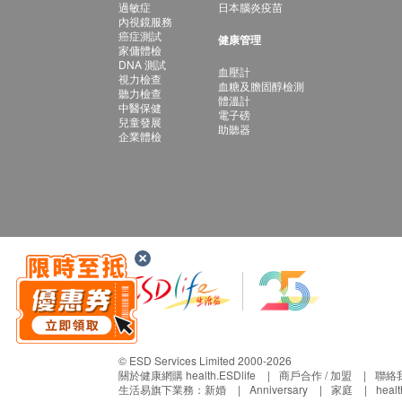
過敏症
日本腦炎疫苗
內視鏡服務
癌症測試
健康管理
家傭體檢
DNA 測試
血壓計
視力檢查
血糖及膽固醇檢測
聽力檢查
體溫計
中醫保健
電子磅
兒童發展
助聽器
企業體檢
© ESD Services Limited 2000-2026
關於健康網購 health.ESDlife
商戶合作 / 加盟
聯絡
生活易旗下業務：
新婚
Anniversary
家庭
heal