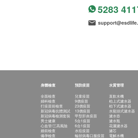
5283 411
support@esdlife
身體檢查
預防疫苗
水質管理
全面檢查
兒童疫苗
直飲水機
婦科檢查
9價疫苗
枱上式濾水器
打疫苗前檢查
23價疫苗
枱下式濾水器
新冠病毒抗體測試
13價疫苗
水龍頭式濾水器
新冠病毒檢測套裝
甲型肝炎疫苗
濾水壺
男士健康
5合1疫苗
濾水瓶
心血管/三高風險
6合1疫苗
花灑濾水器
婚前檢查
水痘疫苗
濾芯
備孕檢查
輪狀病毒口服疫苗
電解水機