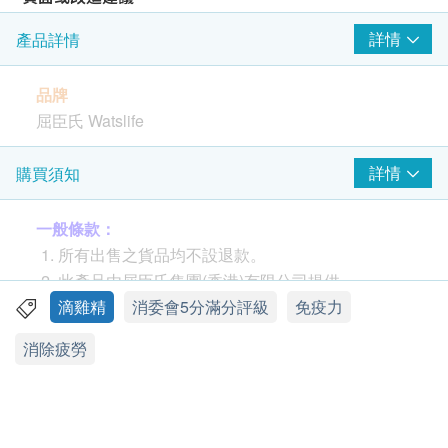
詳情
產品詳情
部分評價提到包裝箱有破損，需加強包裝保護
偶爾出現配送時間較長，建議提供更清晰的配送追蹤與預告
個別反饋口味偏淡，建議持續改進風味
品牌
期望增加智能櫃自取與更多配送時段選擇
屈臣氏 Watslife
建議增設送貨前通知與貨件追蹤功能
包裝
詳情
購買須知
結論
每盒6包，每包50毫升
一般條款：
本體檢服務具備穩定的物流與友善的購物體驗，並以價格優惠與
產地
高性價比為核心優勢，適合忙碌的上班族、需要長期補充營養的
所有出售之貨品均不設退款。
人群，以及追求優惠的長期客戶。若重視快速送達與經濟性，此
台灣
此產品由屈臣氏集團(香港)有限公司提供。
服務值得考慮。
如有任何爭議，屈臣氏集團(香港)有限公司及健康
滴雞精
消委會5分滿分評級
免疫力
功效
網購health.ESDlife保留最終決議權。
此部分內容由AI自動生成，可能包含錯誤或不完整之處，請審慎參考。
消除疲勞
屈臣氏 Watslife 滴雞精含豐富蛋白質可有助恢復體力
及修復身體組織、適量飲用可有助改善虛勞，亦適合
送貨條款：
懷孕期間飲用，為身體補充營養。
購買
Watsons Water
產品總額滿HK$300，即可享
本地免費送貨服務。賬單總額未滿HK$300需附加