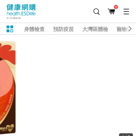
1
身體檢查
預防疫苗
大灣區體檢
寵物健