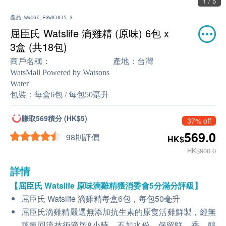
2 / 5
產品:
WWCGI_FGW81015_3
屈臣氏 Watslife 滴雞精 (原味) 6包 x
3盒 (共18包)
商戶名稱：
產地：
台灣
WatsMall Powered by Watsons
Water
包裝：
每盒6包 / 每包50毫升
賺取569積分 (HK$5)
37% off
569.0
98則評價
HK$
HK$900.0
詳情
【屈臣氏 Watslife 原味滴雞精獲消委會5分滿分評級】
屈臣氏 Watslife 滴雞精每盒6包，每包50毫升
屈臣氏滴雞精嚴選無添加抗生素的原隻活雞鮮製，經無
蒸氣回流技術滴製8小時，不加水份，保留鮮、香、醇