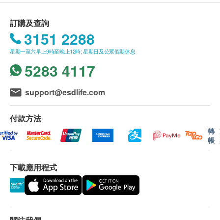
Ng S*** K***
Yau M*
適合人士
HK$80運費。
2025-05-04
2024-09-20
準媽媽／產後準備坐月媽媽／手術前後／女性週期
我們將於確定訂單後15個工作天內，依地區之貨期
訂購及查詢
第一次收貨紙箱沒有封，仲要成個紙箱滿佈
比屈臣氏買更抵
前後／身體虛弱期間／ 繁忙都市人／ 兒童／長者
由屈臣氏蒸餾水送上。
塵，入面3盒滴雞精，抹完成張紙巾都黑色，
3151 2288
要抹三次先乾淨，究竟係擺放嘅位置唔衛
* 如患有發燒、發炎、痛風、高血壓、腎臟病、支鏈
送貨服務只限本地，送貨範圍包括港島、九龍及新
星期一至六早上9時至晚上12時; 星期日及公眾假期休息
生，還是運送過程嘅問題，始終係食落肚，
有機酸尿症或二歳以下幼兒因腎臟發育不完全均不建
顯示更多
界的一般地區。
賣家要好好檢討。
5283 4117
議使用。
送貨服務不適用於偏遠地區 (例如: 禁區) 、離島、
價格優惠吸引
愉景灣、流浮山、馬灣 (東涌市鎮除外)等地區、某
support@esdlife.com
服用方法
些偏遠區域或屈臣氏蒸餾水車輛難以到達之地方及
開封後可直接食用，加熱後風味更佳
位於無升降機設施的樓層或相應的送貨路程。
查看所有評論
付款方法
不排除運送時間會因節日而有所影響。當八號烈風
轉
儲存方式
訊號懸掛或黑色暴雨警告生效時，送貨服務時間將
帳
請存放產品於陰涼乾爽處，避免陽光直接照射
會延遲。
所有訂單須視乎相關貨品的供應情況再作最後確
下載應用程式
注意事項
認。倘若健康網購health.ESDlife未能提供任何訂
加熱後請小心燙口。
單上的貨品，健康網購health.ESDlife有權拒絕接
請勿將包裝袋放入微波爐內加熱。
受該訂單，並且會於送貨前透過電話或電郵通知顧
本產品無添加防腐劑，開封後請立即食用完畢。如
客再作安排。