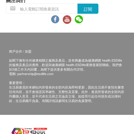
關注我們
發現封口破損或包裝異常膨脹，請勿食用。
本產品含天然原材料，有少許沉澱物屬正常現象。
訂閱
飲品/食品：
貨品質量保證，於顧客收到產品當日起計，食用期
應最少有6個月或以上。(6 個月以下之產品會列明
到期日於上產品詳情中)
所有圖片及產品資料只供參考。
商戶合作 / 加盟
退換條款：
如閣下擁有任何健康相關之服務及產品，並有興趣成為健康網購 health.ESDlife
當顧客收取已訂購之貨品時，有責任檢查貨品是否
的服務及產品供應商，歡迎與健康網購 health.ESDlife業務發展部聯絡。我們會
於2個工作天內回覆，為閣下提供更多有關合作詳情。
有損毀情況，一經確認簽收，恕不接受退換。
電郵:
partnership@esdlife.com
退換產品必須包裝完整，如退換之產品有任何殘缺
重要聲明：
生活易會員於本網站內所發表的全部內容為即時更新，因此生活易不會預先審查
或過期退回，供應商有權不受理。
任何內容，並不會保證其準確性、完整性及質量。此外，會員所發表的全部內容
如有其他損壞或遺漏查詢，顧客必須保留有效收據
均屬個人意見，並不代表生活易之言論及立場。如從而引起任何損失或法律糾
紛，生活易概不負責。有關詳情請參閱生活易的免責聲明。
正本，並於送貨後3個工作天內按下列方式聯絡屈
臣氏集團(香港)有限公司客戶服務部跟進。
電郵: ww_cgiorder@aswatson.com
查詢熱線: 2660 6633