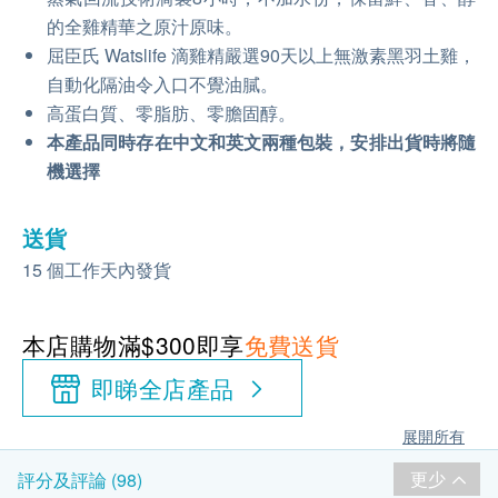
的全雞精華之原汁原味。
屈臣氏 Watslife 滴雞精嚴選90天以上無激素黑羽土雞，
自動化隔油令入口不覺油膩。
高蛋白質、零脂肪、零膽固醇。
本產品同時存在中文和英文兩種包裝，安排出貨時將隨
機選擇
送貨
15 個工作天內發貨
本店購物滿$300即享
免費送貨
即睇全店產品
展開所有
更少
評分及評論 (98)