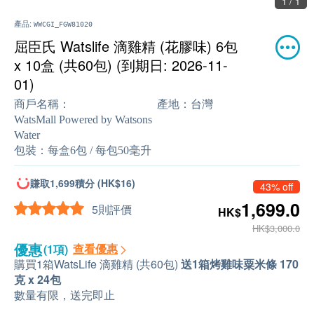
1 / 1
產品:
WWCGI_FGW81020
屈臣氏 Watslife 滴雞精 (花膠味) 6包
x 10盒 (共60包) (到期日: 2026-11-
01)
商戶名稱：
產地：
台灣
WatsMall Powered by Watsons
Water
包裝：
每盒6包 / 每包50毫升
賺取1,699積分 (HK$16)
43% off
1,699.0
5則評價
HK$
HK$3,000.0
優惠
查看優惠
(1項)
購買1箱WatsLife 滴雞精 (共60包)
送1箱烤雞味粟米條 170
克 x 24包
數量有限，送完即止