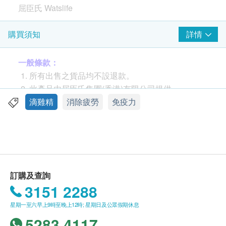
屈臣氏 Watslife
功效
詳情
購買須知
優質蛋白有助復原體力，改善虛勞
精選花膠含骨膠原，有助滋補肌膚，令肌膚保持彈
一般條款：
性及飽滿
所有出售之貨品均不設退款。
適量飲用花膠滴雞精有養顏活血之效，是四季皆宜
此產品由屈臣氏集團(香港)有限公司提供。
之滋陰補身營養補充品，亦適合懷孕期間飲用
如有任何爭議，屈臣氏集團(香港)有限公司及健康
滴雞精
消除疲勞
免疫力
網購health.ESDlife保留最終決議權。
服用方法
開封後可直接食用，加熱後風味更佳
送貨條款：
購買
Watsons Water
產品總額滿HK$300，即可享
成份
本地免費送貨服務。賬單總額未滿HK$300需附加
訂購及查詢
雞、花膠
HK$80運費。
3151 2288
我們將於確定訂單後15個工作天內，依地區之貨期
儲存方式
星期一至六早上9時至晚上12時; 星期日及公眾假期休息
由屈臣氏蒸餾水送上。
請存放產品於陰涼乾爽處，避免陽光直接照射
5283 4117
送貨服務只限本地，送貨範圍包括港島、九龍及新