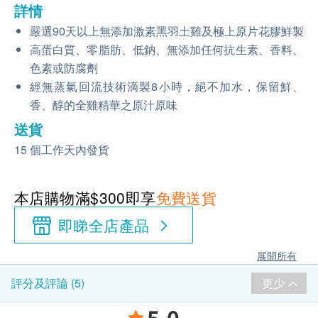
詳情
嚴選90天以上無添加激素黑羽土雞及極上原片花膠鮮製
高蛋白質、零脂肪、低鈉、無添加任何抗生素、香料、
色素或防腐劑
經無蒸氣回流技術滴製8小時，絕不加水，保留鮮、
香、醇的全雞精華之原汁原味
送貨
15 個工作天內發貨
本店購物滿$300即享
免費送貨
即睇全店產品
展開所有
更少
評分及評論 (5)
5.0