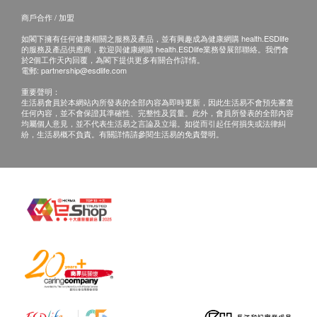
到期日於上產品詳情中)
商戶合作 / 加盟
所有圖片及產品資料只供參考。
如閣下擁有任何健康相關之服務及產品，並有興趣成為健康網購 health.ESDlife
的服務及產品供應商，歡迎與健康網購 health.ESDlife業務發展部聯絡。我們會
退換條款：
於2個工作天內回覆，為閣下提供更多有關合作詳情。
電郵:
partnership@esdlife.com
當顧客收取已訂購之貨品時，有責任檢查貨品是否
重要聲明：
有損毀情況，一經確認簽收，恕不接受退換。
生活易會員於本網站內所發表的全部內容為即時更新，因此生活易不會預先審查
任何內容，並不會保證其準確性、完整性及質量。此外，會員所發表的全部內容
退換產品必須包裝完整，如退換之產品有任何殘缺
均屬個人意見，並不代表生活易之言論及立場。如從而引起任何損失或法律糾
或過期退回，供應商有權不受理。
紛，生活易概不負責。有關詳情請參閱生活易的免責聲明。
如有其他損壞或遺漏查詢，顧客必須保留有效收據
正本，並於送貨後3個工作天內按下列方式聯絡屈
臣氏集團(香港)有限公司客戶服務部跟進。
電郵: ww_cgiorder@aswatson.com
查詢熱線: 2660 6633