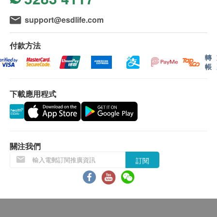
界的一般地區。
注意事項
送貨服務不適用於偏遠地區 (例如: 禁區) 、離島、
support@esdlife.com
此產品含有魚類。生產此產品的廠房亦處理含有麩
愉景灣、流浮山、馬灣 (東涌市鎮除外)等地區、某
質的穀類、甲殼類動物、蛋類、魚類、花生、大
些偏遠區域或屈臣氏蒸餾水車輛難以到達之地方及
付款方法
豆、奶類、木本堅果及堅果製品。
位於無升降機設施的樓層或相應的送貨路程。
轉
帳
加熱後請小心燙口。請勿將包裝袋放入微波爐內加
不排除運送時間會因節日而有所影響。當八號烈風
熱。本產品無添加防腐劑，開封後請立即食用完
訊號懸掛或黑色暴雨警告生效時，送貨服務時間將
畢。
下載應用程式
會延遲。
如發現封口破損或包裝異常膨脹，請勿食用。如患
所有訂單須視乎相關貨品的供應情況再作最後確
有發燒、發炎、痛風、高血壓、腎臟病、支鏈有機
認。倘若健康網購health.ESDlife未能提供任何訂
酸尿症或二歳以下幼兒因腎臟發育不完全均不建議
單上的貨品，健康網購health.ESDlife有權拒絕接
使用。本產品含天然原材料，有少許沉澱物屬正常
受該訂單，並且會於送貨前透過電話或電郵通知顧
關注我們
現象。
客再作安排。
訂閱
飲品/食品：
貨品質量保證，於顧客收到產品當日起計，食用期
應最少有6個月或以上。(6 個月以下之產品會列明