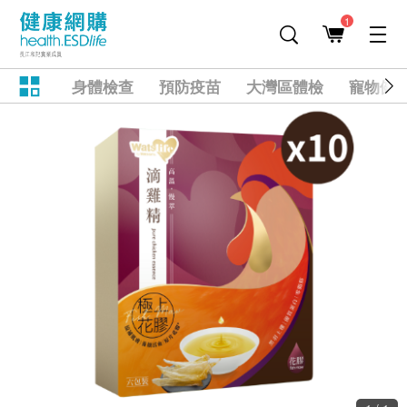
1
身體檢查
預防疫苗
大灣區體檢
寵物健