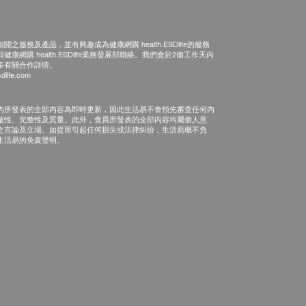
之服務及產品，並有興趣成為健康網購 health.ESDlife的服務
康網購 health.ESDlife業務發展部聯絡。我們會於2個工作天內
多有關合作詳情。
dlife.com
內所發表的全部內容為即時更新，因此生活易不會預先審查任何內
確性、完整性及質量。此外，會員所發表的全部內容均屬個人意
之言論及立場。如從而引起任何損失或法律糾紛，生活易概不負
生活易的免責聲明。