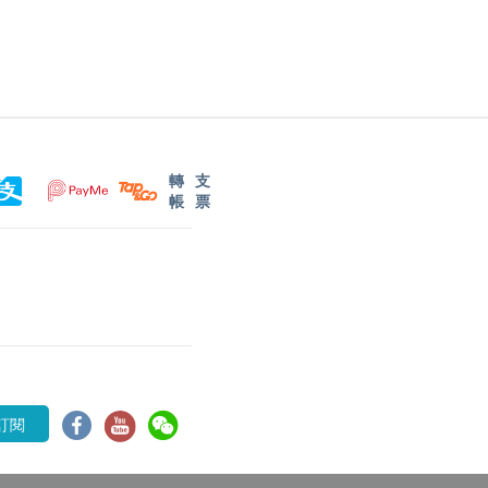
轉
支
帳
票
訂閱