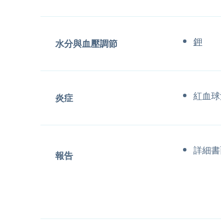
鉀
水分與血壓調節
紅血球
炎症
詳細書
報告