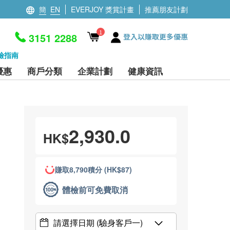
簡
EN
EVERJOY 獎賞計畫
推薦朋友計劃
1
3151 2288
登入以賺取更多優惠
檢指南
優惠
商戶分類
企業計劃
健康資訊
2,930.0
HK$
賺取8,790積分 (HK$87)
體檢前可免費取消
請選擇日期
(驗身客戶一)