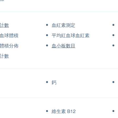
計數
血紅素測定
血球體積
平均紅血球血紅素
體積分佈
血小板數目
計數
鈣
維生素 B12