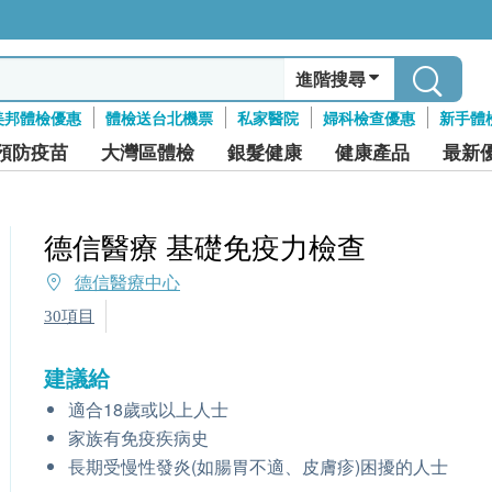
進階搜尋
美邦體檢優惠
體檢送台北機票
私家醫院
婦科檢查優惠
新手體
預防疫苗
大灣區體檢
銀髮健康
健康產品
最新
德信醫療 基礎免疫力檢查
德信醫療中心
30項目
建議給
適合18歲或以上人士
家族有免疫疾病史
長期受慢性發炎(如腸胃不適、皮膚疹)困擾的人士