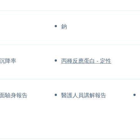
鈉
沉降率
丙種反應蛋白 - 定性
面驗身報告
醫護人員講解報告