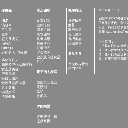
保健品
家居健康
健康資訊
商戶合作 / 加盟
如閣下擁有任何健康相關
NMN
日常家電
身體檢查
及產品供應商，歡迎與健
滴雞精
空氣淨化
疫苗
回覆，為閣下提供更
益生菌
廚房電器
家居健康
電郵:
partnership@es
蟲草
寵物健康
個人健康
靈芝及雲芝
長者健康
有機食品
重要聲明：
滴魚精
防疫產品
寵物健康
生活易會員於本網站
Omega 3
睡眠用品
容，並不會保證其準
維他命 及 礦物質
害蟲處理
常見問題
見，並不代表生活易
健康及有機食品
責。有關詳情請參閱
強化免疫力
飲品
首次驗身指引
腸道及消化系統健康
熱門問題
女士及美容
電子個人護理
瘦身纖體
心血管健康
面部美容儀器
骨骼及關節健康
電鬚刨
男士健康
風筒
頭髮護理
脫毛器
孕婦健康
休閑娛樂
運動智能手錶
運動耳機