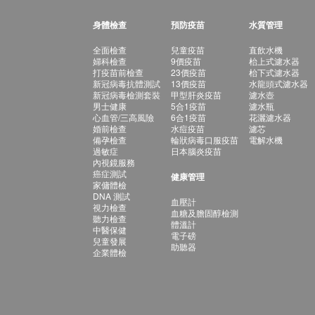
身體檢查
預防疫苗
水質管理
全面檢查
兒童疫苗
直飲水機
婦科檢查
9價疫苗
枱上式濾水器
打疫苗前檢查
23價疫苗
枱下式濾水器
新冠病毒抗體測試
13價疫苗
水龍頭式濾水器
新冠病毒檢測套裝
甲型肝炎疫苗
濾水壺
男士健康
5合1疫苗
濾水瓶
心血管/三高風險
6合1疫苗
花灑濾水器
婚前檢查
水痘疫苗
濾芯
備孕檢查
輪狀病毒口服疫苗
電解水機
過敏症
日本腦炎疫苗
內視鏡服務
癌症測試
健康管理
家傭體檢
DNA 測試
血壓計
視力檢查
血糖及膽固醇檢測
聽力檢查
體溫計
中醫保健
電子磅
兒童發展
助聽器
企業體檢