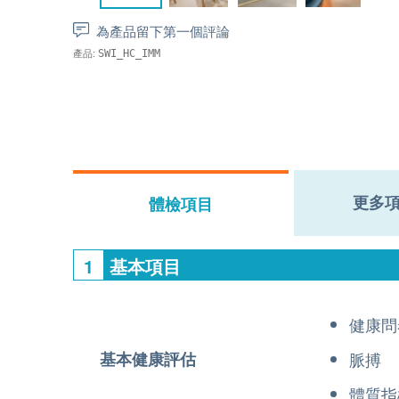
為產品留下第一個評論
產品:
SWI_HC_IMM
更多
體檢項目
1
基本項目
健康問
基本健康評估
脈搏
體質指