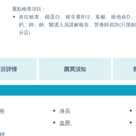
重點檢查項目：
炎症檢查、鐵蛋白、維生素B12、葉酸、維他命D
鈣、鉀、鈉、醫護人員講解報告、營養師咨詢(只限
分店)
項目詳情
購買須知
卷
身高
血壓
標