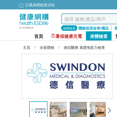
訂購身體檢查須知
體檢送現金券/禮品
身體檢查
首頁
暑假健康充電
身體檢查
主頁
/
全面體檢
/
德信醫療 基礎免疫力檢查