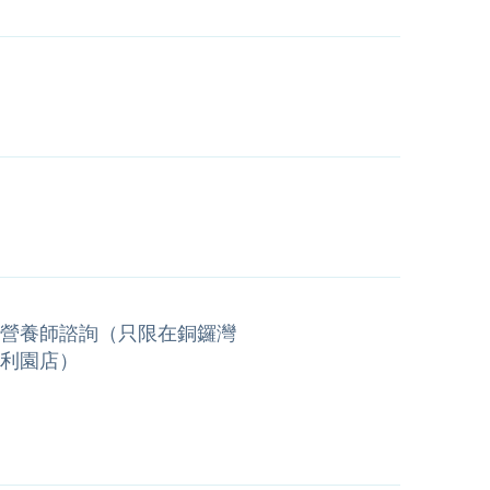
營養師諮詢（只限在銅鑼灣
利園店）