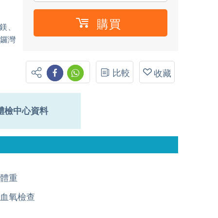
購買
、鎂、
銅鑼灣
比較
收藏
體檢中心資料
體重
血氧檢查