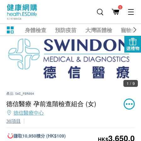
1
身體檢查
預防疫苗
大灣區體檢
寵物健
送禮物
1 / 9
產品:
SWI_FER004
德信醫療 孕前進階檢查組合 (女)
德信醫療中心
30項目
賺取10,950積分 (HK$109)
3,650.0
HK$