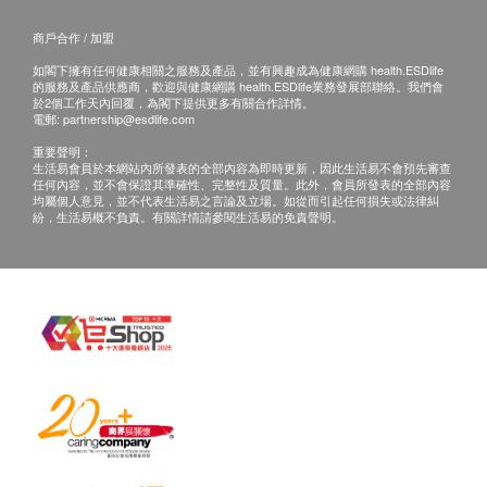
報告
查詢，須向提供服務之體檢中心或商戶提出。
商戶合作 / 加盟
詳細檢查報告連醫生註解
如閣下擁有任何健康相關之服務及產品，並有興趣成為健康網購 health.ESDlife
的服務及產品供應商，歡迎與健康網購 health.ESDlife業務發展部聯絡。我們會
於2個工作天內回覆，為閣下提供更多有關合作詳情。
電郵:
partnership@esdlife.com
重要聲明：
生活易會員於本網站內所發表的全部內容為即時更新，因此生活易不會預先審查
任何內容，並不會保證其準確性、完整性及質量。此外，會員所發表的全部內容
均屬個人意見，並不代表生活易之言論及立場。如從而引起任何損失或法律糾
紛，生活易概不負責。有關詳情請參閱生活易的免責聲明。