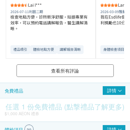
Lai I***
Lam S
2026-07-11
利園二期
2026-03-09
雅蘭中
檢查地點方便，診所新淨舒服，姑娘專業有
我在Esdlife
效率，可以預約電話講解報告，醫生講解清
利獎勵也10分
晰。
禮品吸引
體檢地點方便
講解報告清晰​
身體檢查項目全
查看所有評論
詳情
免費禮品
任選 1 份免費禮品 (點撃禮品了解更多)
$1,000 AEON 禮券
詳情
體檢項目
30