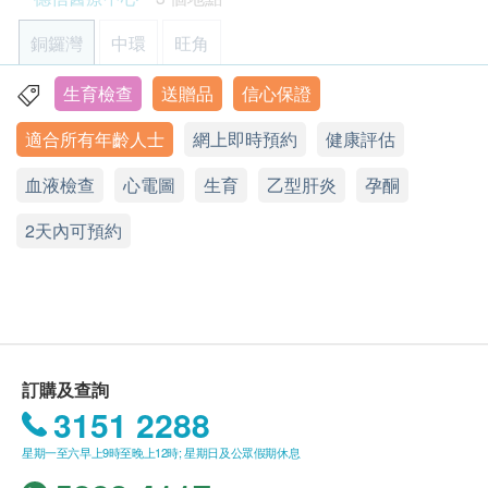
以確認身份。
個人健康分析問卷
本身體檢查計劃有效期為12個月，客戶必須於12
血壓
銅鑼灣
中環
旺角
體質指標
個月內(由確認付款日期起計)接受有關檢查，逾期
$1000 豐澤電子禮券
身高
作廢。
生育檢查
送贈品
信心保證
香港銅鑼灣恩平道28號利園二期24樓2401室
脈搏率
請注意：新冠疫苗前健康檢查進行前不會有醫生評
適合所有年齡人士
網上即時預約
健康評估
體重
顯示地圖
估，所有健康檢查/服務並非作為醫務診斷或治療
用途，醫護人員不會為客人提供任何新冠疫苗建議
血液檢查
星期一至六：9:00a.m. – 18:30p.m.
心電圖
生育
乙型肝炎
孕酮
血液檢查
或選擇
。
星期日及公眾假期：休息
2天內可預約
電話：2951 1988
肝炎及兒童疫苗注射必須經醫生評估是否適合進行
嗜鹼性白血球
嗜酸性白血球
疫苗注射。如醫生認為不適合注射疫苗，將取消此
血色素
計劃的服務，全數費用退回
（不包括新冠疫苗相關
淋巴性白血球
計劃）
。
紅血球平均容積
訂購一經確認，不設更改已訂購的計劃，轉讓給第
單核白血球
三者及／或退款。
訂購及查詢
紅血球壓積量
所有體格檢查並非作為醫務診斷或治療用途。
$1300 hutchgo.com 旅遊禮券
3151 2288
血小板數目
如有爭議，健康網購health.ESDlife及德信醫療中
中性白血球
星期一至六早上9時至晚上12時; 星期日及公眾假期休息
心保留最後決定權。
紅血球平均血紅素