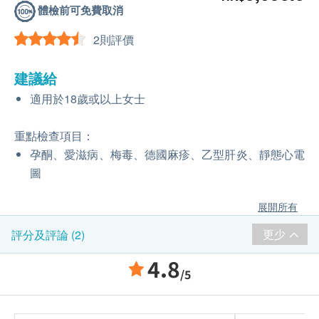
體檢前可免費取消
2則評價
建議給
適用於18歲或以上女士
重點檢查項目：
孕酮、愛滋病、梅毒、德國麻疹、乙型肝炎、靜態心電
圖
展開所有
更少
評分及評論 (2)
4.8
/5