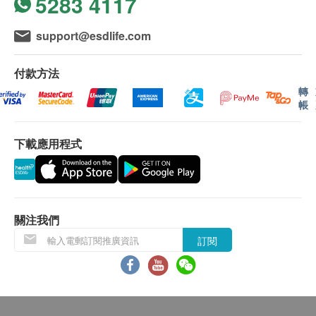
5283 4117
紅血球平均血紅素濃度
報告：
進行健康檢查後，一般情況下，需大概 4-6 個工作天
support@esdlife.com
乙型肝炎檢查
跟進檢查報告，工作天不包括星期六、日及公眾假
乙型肝炎表面抗體
期。輪侯報告講解時間會因應不同情況(如個別化驗專
付款方法
乙型肝炎表面抗原
案所需時間或客人指明特定時段)而有所延長。健康檢
轉
帳
查包含詳細書面驗身報告。
傳染病
下載應用程式
梅毒血清測試
德國痳疹抗體(只限女士)
免責聲明：
所有健康檢查/服務並非作為醫務診斷或治療用
荷爾蒙
途。當閣下身體健康出現任何疾病徵兆時，應立即
諮詢有認可資格的醫生，作出診斷及治療。
黃體生成激素
關注我們
雌二醇
本服務/產品由商戶提供。生活易【健康網購
訂閱
催乳激素
health.ESDlife】並沒有經營或提供本服務/產品。
卵胞刺激素
有關此服務/產品的錯漏或延誤，或因使用此服務/
黃孕酮
產品而引致的損失、損害、受傷或法律訴訟，健康
網購health.ESDlife概不負責。一切有關的索償或