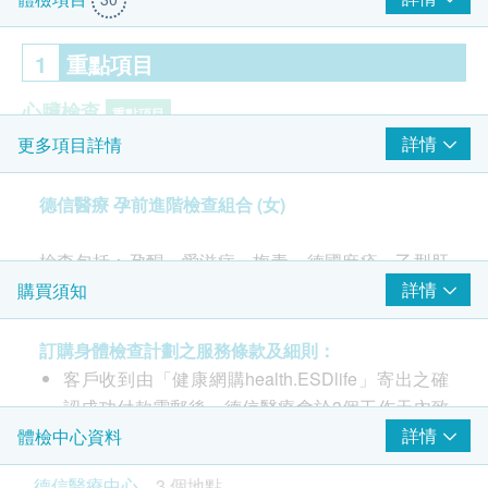
1
重點項目
心臟檢查
重點項目
詳情
更多項目詳情
靜態心電圖
血液檢查
德信醫療 孕前進階檢查組合 (女)
重點項目
血型及Rh因子
$1000 百佳電子禮券
檢查包括：孕酮
、愛滋病、梅毒、德國麻疹、乙型肝
傳染病
炎、靜態心電圖、血液分析及基本健康評估
詳情
購買須知
重點項目
愛滋病毒抗體
訂購身體檢查計劃之服務條款及細則：
客戶收到由「健康網購health.ESDlife」寄出之確
2
基本項目
認成功付款電郵後，德信醫療會於3個工作天內致
電客人進行預約。
詳情
體檢中心資料
基本健康評估
客戶必須於預約當天出示身份証及列印訂購確認信
德信醫療中心
3 個地點