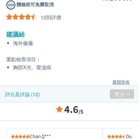
體檢前可免費取消
12則評價
建議給
海外僱傭
重點檢查項目：
胸部X光、愛滋病
展開所有
更少
評分及評論 (12)
4.6
/5
Chan Q***
Ou G*