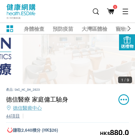
1
身體檢查
預防疫苗
大灣區體檢
寵物健
送禮物
2 / 9
產品:
SWI_HC_DH_2023
德信醫療 家庭傭工驗身
德信醫療中心
44項目
賺取2,640積分 (HK$26)
880.0
HK$