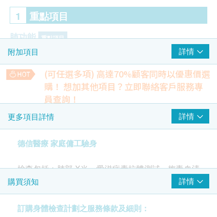
1
重點項目
肺功能
重點項目
詳情
附加項目
胸肺X光
(可任選多項) 高達70%顧客同時以優惠價選
傳染病
重點項目
購！
想加其他項目？立即聯絡客戶服務專
愛滋病毒抗體
員查詢！
$100 hutchgo.com 旅遊禮券
超薄柏氏抹片檢查
詳情
更多項目詳情
一種子宮頸篩檢方法，用於檢測子宮頸潛在的癌前病變和癌化
2
基本項目
過程
(只限有性經驗女性)
480.0
德信醫療 家庭傭工驗身
HK$
基本健康評估
靜態心電圖
個人健康分析問卷
檢查包括：肺部 X光、愛滋病毒抗體測試、梅毒血清
一種常見且無痛的檢查，可快速檢測心臟問題並監測心臟健康
試驗、小便常規、大便常規、乙型肝炎表面抗原、妊
詳情
購買須知
狀況
血液檢查
380.0
娠試驗及血液分析。
HK$
嗜鹼性白血球
訂購身體檢查計劃之服務條款及細則：