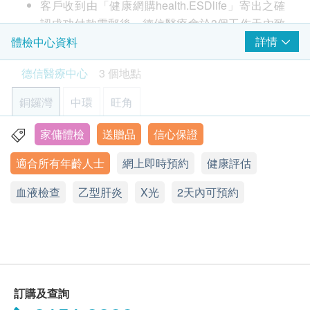
幽門螺旋菌抗體
嗜酸性白血球
客戶收到由「健康網購health.ESDlife」寄出之確
簡單及方便的檢查，檢測在血液中幽門螺旋桿菌抗體
血色素
認成功付款電郵後，德信醫療會於3個工作天內致
550.0
HK$
紅血球平均血紅素
電客人進行預約。
詳情
體檢中心資料
紅血球平均血紅素濃度
客戶必須於預約當天出示身份証及列印訂購確認信
碳13幽門螺旋菌呼氣測試
紅血球平均容積
德信醫療中心
3 個地點
快速診斷程序，用於識別幽門螺旋桿菌感染
以確認身份。
820.0
紅血球壓積量
HK$
本身體檢查計劃有效期為12個月，客戶必須於12
銅鑼灣
中環
旺角
血小板數目
個月內(由確認付款日期起計)接受有關檢查，逾期
中性白血球
作廢。
家傭體檢
送贈品
信心保證
香港銅鑼灣恩平道28號利園二期24樓2401室
淋巴白血球
請注意：新冠疫苗前健康檢查進行前不會有醫生評
單核白血球
適合所有年齡人士
網上即時預約
健康評估
顯示地圖
估，所有健康檢查/服務並非作為醫務診斷或治療
用途，醫護人員不會為客人提供任何新冠疫苗建議
泌尿情況
血液檢查
星期一至六：9:00a.m. – 18:30p.m.
乙型肝炎
X光
2天內可預約
或選擇
。
星期日及公眾假期：休息
顏色
電話：2951 1988
肝炎及兒童疫苗注射必須經醫生評估是否適合進行
清澈度
疫苗注射。如醫生認為不適合注射疫苗，將取消此
比重
計劃的服務，全數費用退回
（不包括新冠疫苗相關
酸鹼度
計劃）
。
酮
訂購及查詢
訂購一經確認，不設更改已訂購的計劃，轉讓給第
小便蛋白