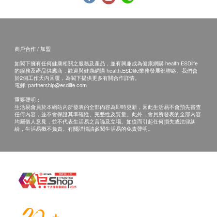
health.ESDlife】並沒有經營或提供本服務/產品。
大便軟硬度
大便黏液
有關此服務/產品的錯漏或延誤，或因使用此服務/
大便血
產品而引致的損失、損害、受傷或法律訴訟，健康
網購health.ESDlife概不負責。一切有關的索償或
商戶合作 / 加盟
乙型肝炎檢查
查詢，須向提供服務之體檢中心或商戶提出。
如閣下擁有任何健康相關之服務及產品，並有興趣成為健康網購 health.ESDlife
的服務及產品供應商，歡迎與健康網購 health.ESDlife業務發展部聯絡。我們會
乙型肝炎表面抗體
於2個工作天內回覆，為閣下提供更多有關合作詳情。
電郵:
partnership@esdlife.com
乙型肝炎表面抗原
重要聲明：
傳染病
生活易會員於本網站內所發表的全部內容為即時更新，因此生活易不會預先審查
任何內容，並不會保證其準確性、完整性及質量。此外，會員所發表的全部內容
均屬個人意見，並不代表生活易之言論及立場。如從而引起任何損失或法律糾
梅毒血清測試
紛，生活易概不負責。有關詳情請參閱生活易的免責聲明。
報告
詳細檢查報告連醫生註解
醫護人員講解報告