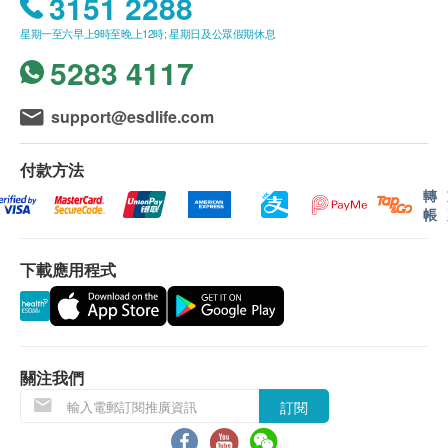
3151 2288
三者及／或退款。
血液
所有體格檢查並非作為醫務診斷或治療用途。
星期一至六早上9時至晚上12時; 星期日及公眾假期休息
膽紅素
如有爭議，健康網購health.ESDlife及德信醫療中
5283 4117
尿膽原
心保留最後決定權。
亞硝酸鹽
白血球
support@esdlife.com
報告：
尿糖
進行健康檢查後，一般情況下，需大概 4-6 個工作天
小便晶體
付款方法
跟進檢查報告，工作天不包括星期六、日及公眾假
顆粒柱體
轉
期。輪侯報告講解時間會因應不同情況(如個別化驗專
透明柱體
帳
案所需時間或客人指明特定時段)而有所延長。健康檢
小便黏絲
查包含詳細書面驗身報告。
小便妊娠試驗 (驗孕)
下載應用程式
小便紅血球
小便白血球
小便表皮細胞
免責聲明：
所有健康檢查/服務並非作為醫務診斷或治療用
關注我們
大便
途。當閣下身體健康出現任何疾病徵兆時，應立即
訂閱
諮詢有認可資格的醫生，作出診斷及治療。
大便蟲卵
本服務/產品由商戶提供。生活易【健康網購
大便顏色