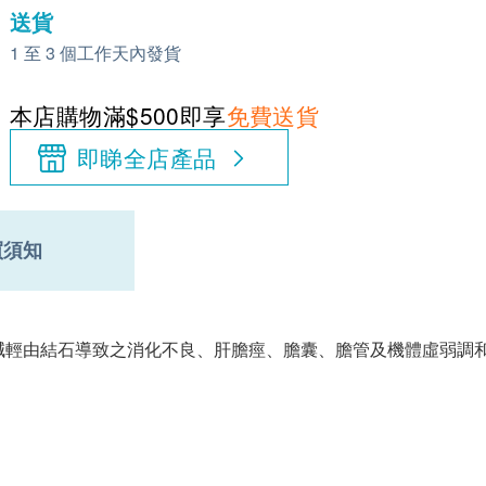
送貨
1 至 3 個工作天內發貨
本店購物滿$500即享
免費送貨
即睇全店產品
買須知
、減輕由結石導致之消化不良、肝膽痙、膽囊、膽管及機體虛弱調