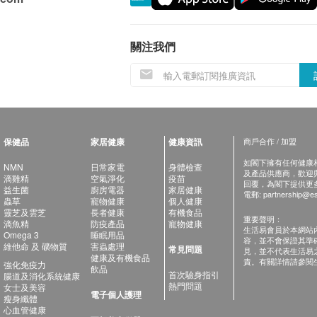
關注我們
保健品
家居健康
健康資訊
商戶合作 / 加盟
如閣下擁有任何健康相關
NMN
日常家電
身體檢查
及產品供應商，歡迎與健
滴雞精
空氣淨化
疫苗
回覆，為閣下提供更
益生菌
廚房電器
家居健康
電郵:
partnership@es
蟲草
寵物健康
個人健康
靈芝及雲芝
長者健康
有機食品
重要聲明：
滴魚精
防疫產品
寵物健康
生活易會員於本網站
Omega 3
睡眠用品
容，並不會保證其準
維他命 及 礦物質
害蟲處理
常見問題
見，並不代表生活易
健康及有機食品
責。有關詳情請參閱
強化免疫力
飲品
首次驗身指引
腸道及消化系統健康
熱門問題
女士及美容
電子個人護理
瘦身纖體
心血管健康