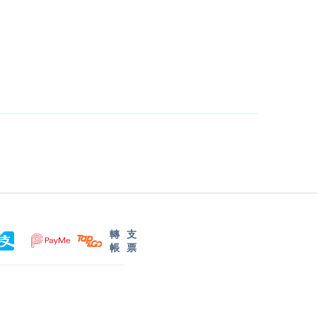
轉
支
帳
票