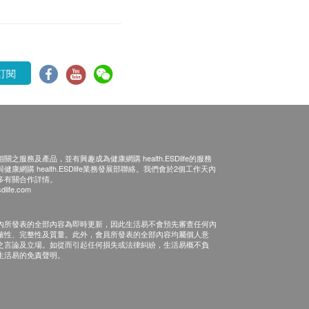
訂閱
之服務及產品，並有興趣成為健康網購 health.ESDlife的服務
康網購 health.ESDlife業務發展部聯絡。我們會於2個工作天內
多有關合作詳情。
dlife.com
內所發表的全部內容為即時更新，因此生活易不會預先審查任何內
確性、完整性及質量。此外，會員所發表的全部內容均屬個人意
之言論及立場。如從而引起任何損失或法律糾紛，生活易概不負
生活易的免責聲明。