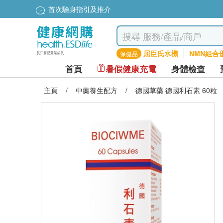
首次驗身指引及推介
屈臣氏水機
NMN組合
保健品
首頁
暑假健康充電
身體檢查
主頁
/
中藥養生配方
/
德國草藥 德國利石素 60粒