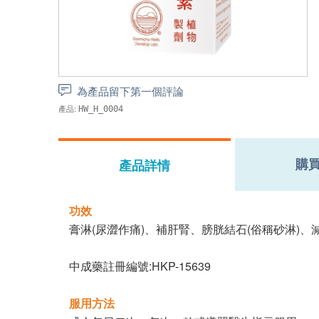
為產品留下第一個評論
產品:
HW_H_0004
購
產品詳情
功效
膏淋(尿澀作痛)、補肝腎、膀胱結石(俗稱砂淋)
中成藥註冊編號:HKP-15639
服用方法