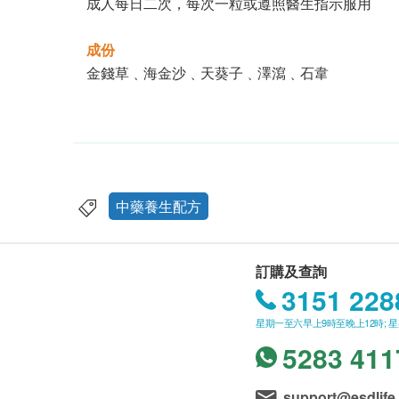
成人每日二次，每次一粒或遵照醫生指示服用
成份
金錢草﹑海金沙﹑天葵子﹑澤瀉﹑石韋
中藥養生配方
訂購及查詢
3151 228
星期一至六早上9時至晚上12時; 
5283 411
support@esdlife