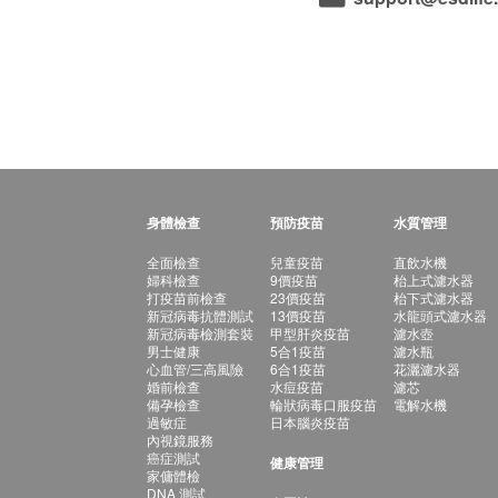
身體檢查
預防疫苗
水質管理
全面檢查
兒童疫苗
直飲水機
婦科檢查
9價疫苗
枱上式濾水器
打疫苗前檢查
23價疫苗
枱下式濾水器
新冠病毒抗體測試
13價疫苗
水龍頭式濾水器
新冠病毒檢測套裝
甲型肝炎疫苗
濾水壺
男士健康
5合1疫苗
濾水瓶
心血管/三高風險
6合1疫苗
花灑濾水器
婚前檢查
水痘疫苗
濾芯
備孕檢查
輪狀病毒口服疫苗
電解水機
過敏症
日本腦炎疫苗
內視鏡服務
癌症測試
健康管理
家傭體檢
DNA 測試