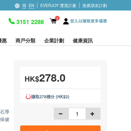
簡
EN
EVERJOY 獎賞計畫
推薦朋友計劃
1
3151 2288
登入以賺取更多優惠
優惠
商戶分類
企業計劃
健康資訊
278.0
HK$
賺取278積分 (HK$2)
結石導
保健