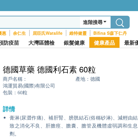
進階搜尋
優惠
余仁生
屈臣氏Watslife
維特健靈
Bifina S森下仁丹
預防疫苗
大灣區體檢
銀髮健康
健康產品
最新
德國草藥 德國利石素 60粒
商戶名稱：
產地：
德國
鴻運貿易(國際)有限公司
包裝：
60粒
詳情
膏淋(尿澀作痛)、補肝腎、膀胱結石(俗稱砂淋)、減輕由
致之消化不良、肝膽痙、膽囊、膽管及機體虛弱調和生息
劑。