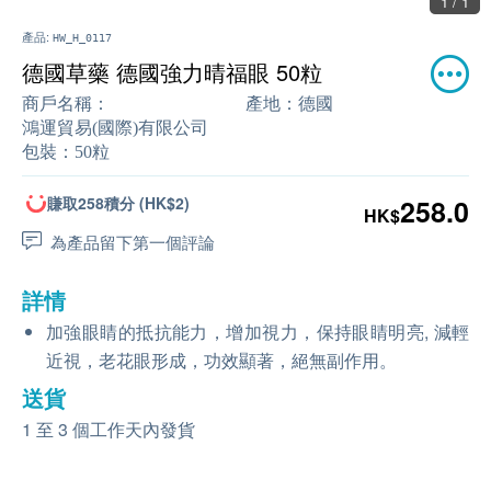
1 / 1
產品:
HW_H_0117
德國草藥 德國強力晴福眼 50粒
商戶名稱：
產地：
德國
鴻運貿易(國際)有限公司
包裝：
50粒
賺取258積分 (HK$2)
258.0
HK$
為產品留下第一個評論
詳情
加強眼睛的抵抗能力，增加視力，保持眼睛明亮, 減輕
近視，老花眼形成，功效顯著，絕無副作用。
送貨
1 至 3 個工作天內發貨