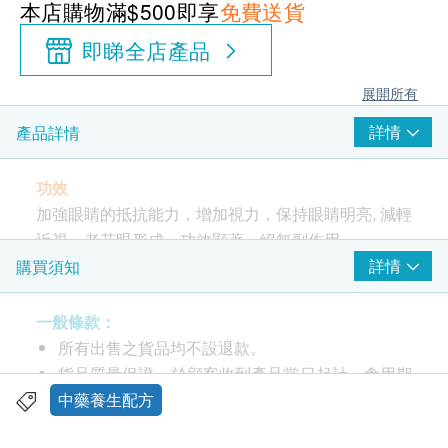
本店購物滿$500即享
免費送貨
即睇全店產品
展開所有
詳情
產品詳情
功效
加強眼睛的抵抗能力，增加視力，保持眼睛明亮, 減輕
近視，老花眼形成，功效顯著，絕無副作用。
詳情
購買須知
中成藥註冊編號: HKP-15952
一般條款：
服用方法
所有出售之貨品均不設退款。
成人每日二次，每次二粒或按照醫生指示。
貨品質量保證，於顧客收到產品當日起計，食用期
應最少有12個月或以上。
中藥養生配方
成份
此產品由 鴻運貿易(國際)有限公司 提供。
山茱萸、蕤仁、肉蓯蓉、黨參、黃芪、升麻、川芎、