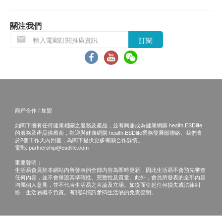
後再發貨，如有不便，敬請原諒。
關注我們
不排除運送時間會因節日而有所影響。當八號烈風
訂閱
訊號懸掛或黑色暴雨警告生效時，送貨服務時間將
會延遲。
所有訂單須視乎相關貨品的供應情況再作最後確
認。倘若健康網購health.ESDlife未能提供任何訂
單上的貨品，健康網購health.ESDlife有權拒絕接
商戶合作 / 加盟
受該訂單，並且會於送貨前透過電話或電郵通知顧
如閣下擁有任何健康相關之服務及產品，並有興趣成為健康網購 health.ESDlife
客再作安排。
的服務及產品供應商，歡迎與健康網購 health.ESDlife業務發展部聯絡。我們會
於2個工作天內回覆，為閣下提供更多有關合作詳情。
電郵:
partnership@esdlife.com
退換條款：
重要聲明：
當顧客收取已訂購之貨品時，有責任檢查貨品是否
生活易會員於本網站內所發表的全部內容為即時更新，因此生活易不會預先審查
任何內容，並不會保證其準確性、完整性及質量。此外，會員所發表的全部內容
有損毀情況，一經確認簽收，恕不接受退換。
均屬個人意見，並不代表生活易之言論及立場。如從而引起任何損失或法律糾
退換產品必須包裝完整，如退換之產品有任何殘缺
紛，生活易概不負責。有關詳情請參閱生活易的免責聲明。
或過期退回，供應商有權不受理。
如有其他損壞或遺漏查詢，顧客必須保留有效收據