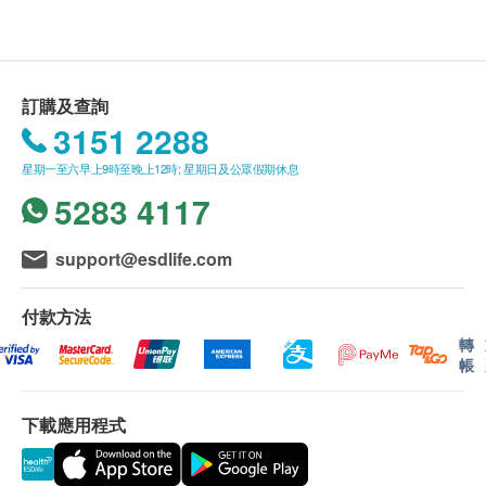
如有任何爭議，鴻運貿易(國際)有限公司 及 健康網
密蒙花、蔓荊子、石菖蒲等及其他成份
購health.ESDlife保留最終決議權。
送貨條款：
訂購及查詢
購買 鴻運貿易(國際)有限公司 產品總額滿
3151 2288
HK$500，即可享本地免費送貨服務。賬單總額未
星期一至六早上9時至晚上12時; 星期日及公眾假期休息
滿HK$500需附加HK$30運費。
5283 4117
送貨服務不適用於偏遠地區及離島(例如馬灣、機
場、愉景灣、等地區)
我們將於確定訂單後1-3個工作天內安排發貨。
support@esdlife.com
本公司之農歷新年假期將會於2026年2月16日(年廿
九)至2月24日(年初八)休息9天。直至2月25日(年初九)
付款方法
則一切正常運作。
轉
帳
農曆新年送貨安排:
年假前最後下單及出貨日期: 2026年2月12日 (年
下載應用程式
廿五)
新年期間，客人可照常下單購物，
惟於此日期後確
定之訂單，將會於年假過後2月25日按下單時間先