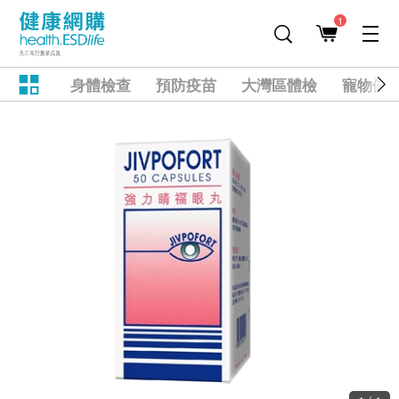
1
身體檢查
預防疫苗
大灣區體檢
寵物健