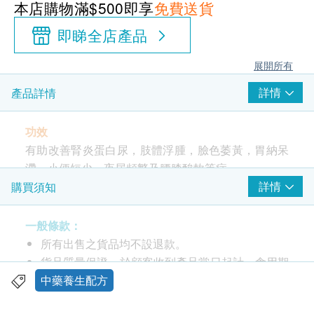
本店購物滿$500即享
免費送貨
即睇全店產品
展開所有
詳情
產品詳情
功效
有助改善腎炎蛋白尿，肢體浮腫，臉色萎黃，胃納呆
滯，小便短少，夜尿頻繁及腰膝酸軟等症
詳情
購買須知
中成藥註冊編號: HKP-15967
一般條款：
服用方法
所有出售之貨品均不設退款。
成人每日二次，每次一粒或按照醫生指示服用
貨品質量保證，於顧客收到產品當日起計，食用期
應最少有12個月或以上。
中藥養生配方
成份
此產品由 鴻運貿易(國際)有限公司 提供。
黃芪﹑白朮﹑茯苓﹑仙茅﹑菟絲子﹑金櫻子﹑黨參﹑