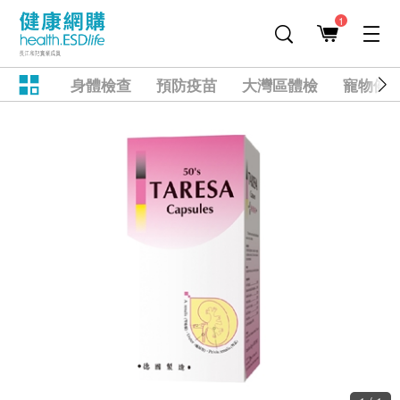
1
身體檢查
預防疫苗
大灣區體檢
寵物健