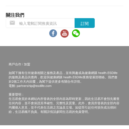
後再發貨，如有不便，敬請原諒。
關注我們
不排除運送時間會因節日而有所影響。當八號烈風
訂閱
訊號懸掛或黑色暴雨警告生效時，送貨服務時間將
會延遲。
所有訂單須視乎相關貨品的供應情況再作最後確
認。倘若健康網購health.ESDlife未能提供任何訂
單上的貨品，健康網購health.ESDlife有權拒絕接
商戶合作 / 加盟
受該訂單，並且會於送貨前透過電話或電郵通知顧
如閣下擁有任何健康相關之服務及產品，並有興趣成為健康網購 health.ESDlife
客再作安排。
的服務及產品供應商，歡迎與健康網購 health.ESDlife業務發展部聯絡。我們會
於2個工作天內回覆，為閣下提供更多有關合作詳情。
電郵:
partnership@esdlife.com
退換條款：
重要聲明：
當顧客收取已訂購之貨品時，有責任檢查貨品是否
生活易會員於本網站內所發表的全部內容為即時更新，因此生活易不會預先審查
任何內容，並不會保證其準確性、完整性及質量。此外，會員所發表的全部內容
有損毀情況，一經確認簽收，恕不接受退換。
均屬個人意見，並不代表生活易之言論及立場。如從而引起任何損失或法律糾
退換產品必須包裝完整，如退換之產品有任何殘缺
紛，生活易概不負責。有關詳情請參閱生活易的免責聲明。
或過期退回，供應商有權不受理。
如有其他損壞或遺漏查詢，顧客必須保留有效收據