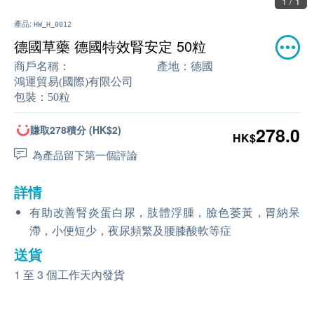
1 / 1
產品:
HW_H_0012
德國草藥 德國特效腎安定 50粒
商戶名稱：
產地：
德國
鴻運貿易(國際)有限公司
包裝：
50粒
賺取278積分 (HK$2)
278.0
HK$
為產品留下第一個評論
詳情
有助改善腎炎蛋白尿，肢體浮腫，臉色萎黃，胃納呆
滯，小便短少，夜尿頻繁及腰膝酸軟等症
送貨
1 至 3 個工作天內發貨