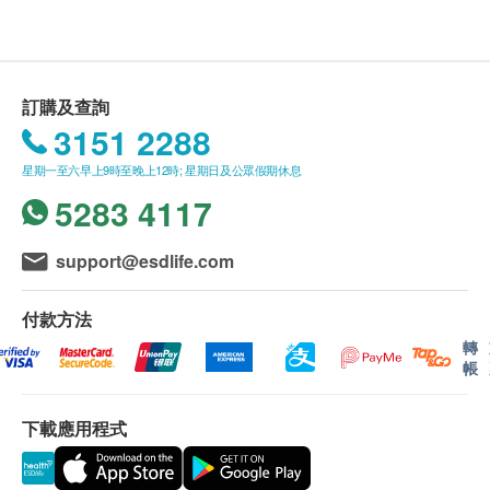
如有任何爭議，鴻運貿易(國際)有限公司 及 健康網
益母草﹑滑石粉﹑硬脂酸鎂
購health.ESDlife保留最終決議權。
送貨條款：
訂購及查詢
購買 鴻運貿易(國際)有限公司 產品總額滿
3151 2288
HK$500，即可享本地免費送貨服務。賬單總額未
星期一至六早上9時至晚上12時; 星期日及公眾假期休息
滿HK$500需附加HK$30運費。
5283 4117
送貨服務不適用於偏遠地區及離島(例如馬灣、機
場、愉景灣、等地區)
我們將於確定訂單後1-3個工作天內安排發貨。
support@esdlife.com
本公司之農歷新年假期將會於2026年2月16日(年廿
九)至2月24日(年初八)休息9天。直至2月25日(年初九)
付款方法
則一切正常運作。
轉
帳
農曆新年送貨安排:
年假前最後下單及出貨日期: 2026年2月12日 (年
下載應用程式
廿五)
新年期間，客人可照常下單購物，
惟於此日期後確
定之訂單，將會於年假過後2月25日按下單時間先