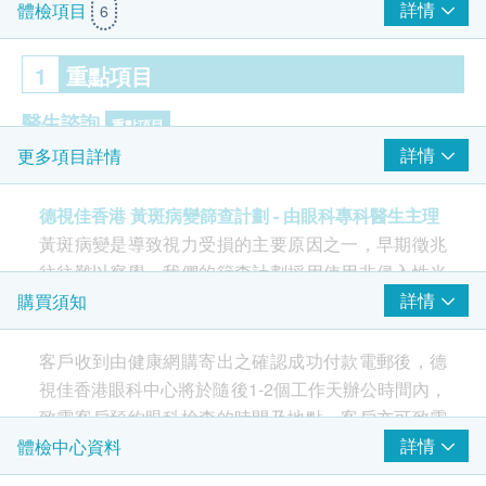
詳情
體檢項目
6
1
重點項目
醫生諮詢
重點項目
詳情
更多項目詳情
眼科專科醫生問症及微鏡檢查
德視佳香港 黃斑病變篩查計劃 - 由眼科專科醫生主理
2
基本項目
黃斑病變是導致視力受損的主要原因之一，早期徵兆
往往難以察覺。我們的篩查計劃採用使用非侵入性光
眼科視光檢查
學相干斷層掃描生成視網膜橫截面影像，及早期發現
詳情
購買須知
屈光檢查 (近視、遠視、散光及老花的度數檢查)
黃斑病變，預防視力永久受損。
眼壓量度
客戶收到由健康網購寄出之確認成功付款電郵後，德
視網膜檢查 (散瞳視乎情況)
視佳香港眼科中心將於隨後1-2個工作天辦公時間內，
本檢查透過先進儀器評估黃斑病變風險，及早發現潛
眼底照相
致電客戶預約眼科檢查的時間及地點。客戶亦可致電
在病變，守護您的視力安全。
黃斑點光學斷層掃描
查詢或在訂單確認後一個工作天致電德視佳香港眼科
詳情
體檢中心資料
檢查由專業視光師/眼科專科醫生進行。
中心預約 (電話：3158 8528)。
* 散瞳檢查後可能會有暫時性視力模糊，建議安排親