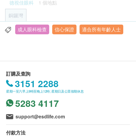
德視佳眼科
1 個地點
友陪同或避免自行駕車。
所有眼睛健康檢查並非作為醫務診斷或治療用途。
銅鑼灣
年齡:
成人眼科檢查
信心保證
適合所有年齡人士
香港銅鑼灣羅素街2號二千年廣場3樓
成人眼睛檢查計劃只適用於18歲或以上之人士。
顯示地圖
兒童及青少年眼睛檢查計劃適用於4歲及以上兒童及
青少年。
星期一至六︰9:30a.m. – 6:00p.m.
星期日及公眾假期︰休息
有效期
訂購及查詢
本眼睛檢查計劃有效期為一年，客戶必須於一年內(由
3151 2288
確認付款日期起計)接受有關檢查，客戶需提前一個月
預約相關檢查,逾期作廢。
星期一至六早上9時至晚上12時; 星期日及公眾假期休息
5283 4117
報告
完成眼睛健康檢查後，眼科醫生/視光師當面講解報
support@esdlife.com
告，所有眼睛檢查並非作為醫務診斷或治療用途。
付款方法