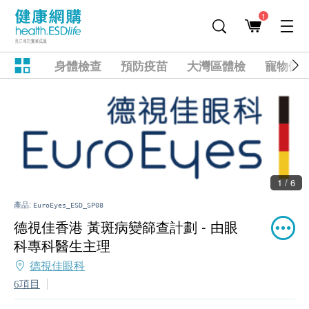
1
身體檢查
預防疫苗
大灣區體檢
寵物健
1 / 6
產品:
EuroEyes_ESD_SP08
德視佳香港 黃斑病變篩查計劃 - 由眼
科專科醫生主理
德視佳眼科
6項目