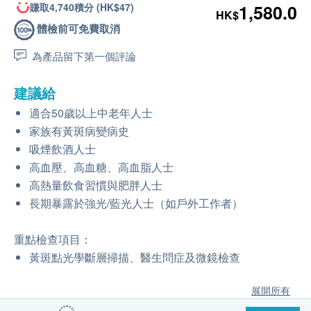
賺取4,740積分 (HK$47)
1,580.0
HK$
體檢前可免費取消
為產品留下第一個評論
建議給
適合50歲以上中老年人士
家族有黃斑病變病史
吸煙飲酒人士
高血壓、高血糖、高血脂人士
高熱量飲食習慣與肥胖人士
長期暴露於強光/藍光人士（如戶外工作者）
重點檢查項目：
黃斑點光學斷層掃描、醫生問症及微鏡檢查
展開所有