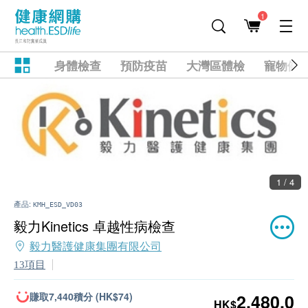
1
身體檢查
預防疫苗
大灣區體檢
寵物健
1 / 4
產品:
KMH_ESD_VD03
毅力Kinetics 卓越性病檢查
毅力醫護健康集團有限公司
13項目
賺取7,440積分 (HK$74)
2,480.0
HK$