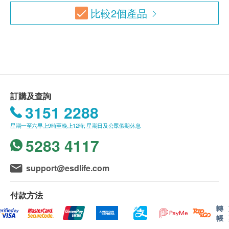
者需帶同授權書及該客戶之身分證副本到本中心領
比較
2
個產品
取有關報告。
如有爭議，毅力醫護健康集團保留最後決定權。
所有身體檢查並非作為醫務診斷或治療用途。
免責聲明：
所有健康檢查/服務並非作為醫務診斷或治療用
訂購及查詢
途。當閣下身體健康出現任何疾病徵兆時，應立即
3151 2288
諮詢有認可資格的醫生，作出診斷及治療。
本服務/產品由商戶提供。生活易【健康網購
星期一至六早上9時至晚上12時; 星期日及公眾假期休息
health.ESDlife】並沒有經營或提供本服務/產品。
5283 4117
有關此服務/產品的錯漏或延誤，或因使用此服務/
產品而引致的損失、損害、受傷或法律訴訟，健康
support@esdlife.com
網購health.ESDlife概不負責。一切有關的索償或
查詢，須向提供服務之體檢中心或商戶提出。
付款方法
轉
帳