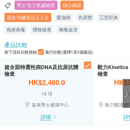
3292 / (佐敦) 3426 9771 / (荃灣) 3101 4866 查
男士/女士私處檢查
信心保證
性病檢查
香港銅鑼灣軒尼詩道555號東角中心(舊翼)1903室
詢。
適合18歲或以上人士
愛滋病
衣原體
乙型肝炎
衣原體抗體
顯示地圖
本身體檢查計劃有效期為6個月，客戶必須於6個月
乙型肝炎表面抗原(定量)
內(由確認付款日期起計)接受有關檢查，逾期作
疱疹病毒
星期一至五︰9:00a.m. – 1:00p.m.; 2:00p.m. – 6:00p.m.
體格檢查
梅毒血清
梅毒螺旋菌抗體
廢。
星期六︰9:00a.m. – 2:00p.m.
梅毒血清試驗
星期日及公眾假期︰休息
訂購一經確認，不設退款。
產品比較
進行身體檢查後，
一般情況下，需大概2-3星期 跟
報告
按下項目比較按鈕
進行比較(選擇1至3個產品)
進檢查報告。 輪侯報告講解時間會因應不同情況
免費醫生或註册護士作健康報告諮詢
(如個別化驗項目所需時間或客人指明特定時段) 而
超全面特選性病DNA及抗原抗體
毅力Kinetic
有所延長
。如須講解報告，請先致電中心預約，客
檢查
檢查
戶可選擇以下方式領取報告：
HK$2,480.0
HK$9
(1) 親身領取：客戶親身往毅力綜合醫護體檢中心
19 項
10
領取報告，並由本中心醫生或註冊護士親自講解報
告；
嘉偉男士健康中心
毅力醫護健
(2) 電話講解報告：客戶需於講解報告前到本中心
詳情
詳
領取驗身報告，並預約本中心醫生或註冊護士透過
電話戶講解報告。如需他人代領取驗身報告，代領