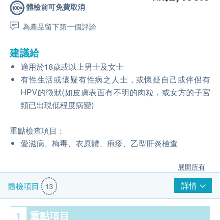
體檢前可免費取消
為產品留下第一個評論
建議給
適用於18歲或以上男士及女士
有性生活或懷疑有性病之人士，或懷疑自己或伴侶有
HPV的徵狀(如皮膚表面有不明的肉粒，或女方的子宮
頸已出現低程度病變)
重點檢查項目：
愛滋病、梅毒、衣原體、疱疹、乙型肝炎檢查
展開所有
詳情
體檢項目
13
1
重點項目