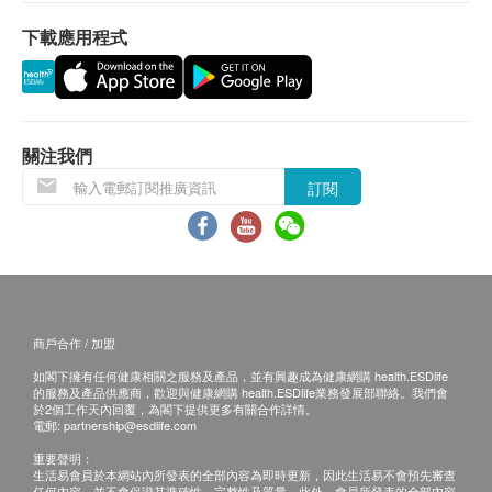
下載應用程式
關注我們
訂閱
商戶合作 / 加盟
如閣下擁有任何健康相關之服務及產品，並有興趣成為健康網購 health.ESDlife
的服務及產品供應商，歡迎與健康網購 health.ESDlife業務發展部聯絡。我們會
於2個工作天內回覆，為閣下提供更多有關合作詳情。
電郵:
partnership@esdlife.com
重要聲明：
生活易會員於本網站內所發表的全部內容為即時更新，因此生活易不會預先審查
任何內容，並不會保證其準確性、完整性及質量。此外，會員所發表的全部內容