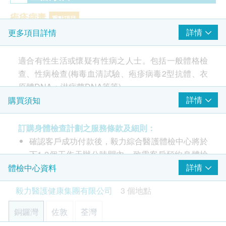
疱疹病毒
重點項目
詳情
更多項目詳情
疱疹病毒2型抗體
性病檢查
適合有性生活或懷疑有性病之人士。包括一般體格檢
重點項目
查、性病檢查(梅毒血清試驗、疱疹病毒2型抗體、衣
衣原體DNA + 淋病菌
原體DNA + 淋病菌DNA等等)。
愛滋病病毒抗體1&2及p24抗原
詳情
購買須知
包括一般體格檢查、性病檢查。
2
基本項目
訂購身體檢查計劃之服務條款及細則：
確認客戶成功付款後，毅力綜合醫護體檢中心將於
注意事項:
基本健康評估
下1-2個工作天辦公時間內，致電客戶預約身體檢
- 請詳閱以下「條款及細則」了解更多服務需知及注
血壓
查的時間和地點，並會通知客戶驗身注意事項。
詳情
體檢中心資料
意事項
身體重量比數
客戶亦可致電本中心預約或查詢，電話：(銅鑼
毅力醫護健康集團有限公司
3 個地點
量度身高
灣)3520 3292 / (佐敦) 3426 9771 / (荃灣) 3101
脈搏
4866 / (Whatsapp) 9336 8186。
銅鑼灣
佐敦
荃灣
體重
部份檢查只限佐敦中心，請致電(銅鑼灣)3520