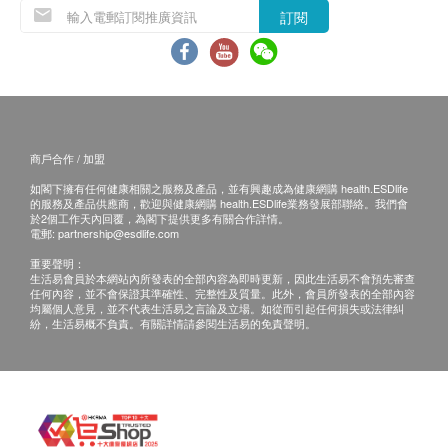
愛滋病毒抗原及抗體
訂閱
所有健康檢查/服務並非作為醫務診斷或治療用
性病篩查
650.0
途。當閣下身體健康出現任何疾病徵兆時，應立即
HK$
諮詢有認可資格的醫生，作出診斷及治療。
甲狀腺超聲波
本服務/產品由商戶提供。生活易【健康網購
1,460.0
HK$
health.ESDlife】並沒有經營或提供本服務/產品。
有關此服務/產品的錯漏或延誤，或因使用此服務/
商戶合作 / 加盟
睪丸超聲波
產品而引致的損失、損害、受傷或法律訴訟，健康
只適合男士
如閣下擁有任何健康相關之服務及產品，並有興趣成為健康網購 health.ESDlife
1,570.0
網購health.ESDlife概不負責。一切有關的索償或
的服務及產品供應商，歡迎與健康網購 health.ESDlife業務發展部聯絡。我們會
HK$
於2個工作天內回覆，為閣下提供更多有關合作詳情。
查詢，須向提供服務之體檢中心或商戶提出。
電郵:
partnership@esdlife.com
超聲波檢查 (乳房 - 雙側)
重要聲明：
1,670.0
HK$
生活易會員於本網站內所發表的全部內容為即時更新，因此生活易不會預先審查
任何內容，並不會保證其準確性、完整性及質量。此外，會員所發表的全部內容
均屬個人意見，並不代表生活易之言論及立場。如從而引起任何損失或法律糾
紛，生活易概不負責。有關詳情請參閱生活易的免責聲明。