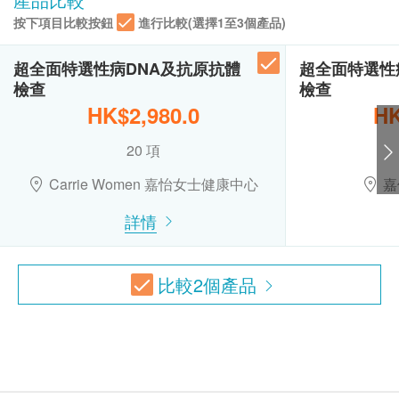
1,400.0
人型支原體
HK$
訂購一經確認，不設退款。
星期一至六︰9:00a.m. – 6:30p.m.
按下項目比較按鈕
進行比較(選擇1至3個產品)
生殖支原體
星期日及公眾假期︰休息
進行身體檢查後，一般情況下，可於7至10個工作
超薄子宮頸細胞抹片檢查
解脲支原體
天內發出驗身報告。
只限有性經驗女性
超全面特選性病DNA及抗原抗體
超全面特選性
白色念珠菌DNA測試
除了個別計劃由醫生講解報告，一般情況下，將由
540.0
HK$
檢查
檢查
註冊護士在電話上講解，及安排領取報告事宜。
報告
HK$2,980.0
HK
所有自選項目一經電話確認預約後，項目不得作出
幽門螺旋菌吹氣測試
幽門螺旋菌可引致多種胃病，如胃痛、胃氣、胃炎、胃酸倒流
醫生解釋報告及總括建議
更改。
20 項
800.0
HK$
附加項目檢驗者必須跟計劃檢驗者為同一人。
Carrie Women 嘉怡女士健康中心
嘉
如有爭議，健康網購health.ESDlife 及盈健醫療保
空腹血糖檢查
留最後決定權。
詳情
290.0
HK$
所有身體檢查並非作為醫務診斷或治療用途。謹此
提醒閣下，儘管檢查結果表面上屬正常，還是有可
乳房X光造影連註冊醫生解釋報告
比較
2
個產品
只限40歲或以上女士進行
能有某些隱藏的疾病在稍後時間才會顯現。
2,250.0
HK$
故當閣下身體出現任何疾病徵兆時，應立即諮詢有
認可資格的醫生，作出診斷及治療。
靜臥心電圖
此計劃必須經醫護人員評估是否適合進行。若經評
檢查心臟基本運作
470.0
估後，客戶並不適合進行檢查，將需支付評估費用
HK$