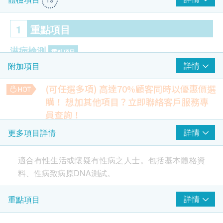
1
重點項目
淋病檢測
重點項目
詳情
附加項目
淋球菌DNA
(可任選多項) 高達70%顧客同時以優惠價選
衣原體檢測
重點項目
購！
想加其他項目？立即聯絡客戶服務專
衣原體DNA測試
員查詢！
$300 hutchgo.com 旅遊禮券
盆腔超聲波
疱疹病毒
詳情
更多項目詳情
重點項目
包括盆腔及膀胱
(
經腹部
) -
女士
1,350.0
HK$
單純皰疹病毒1型
適合有性生活或懷疑有性病之人士。包括基本體格資
單純皰疹病毒2型
料、性病致病原DNA測試。
前列腺及膀胱超聲波(經腹部) - 男士
1,350.0
性病檢查
HK$
重點項目
詳情
重點項目
包括基本體格資料、性病致病原DNA測試。
陰道加德納菌
肺X光片
290.0
梅毒螺旋體
HK$