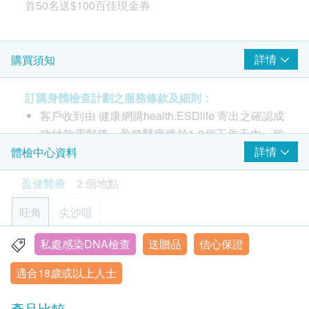
首50名送$100百佳現金券
性行為沒有百分百安全的保證，除非你從來沒有性生
活，才可確保不會感染性病。每年約有12,000人經性
上腹超聲波
2
基本項目
包括肝、膽、脾、胰、腎
接觸感染性病，很多性病在感染初期，更沒有明顯的
2,310.0
HK$
詳情
購買須知
病徵。為保障自己及伴侶，應及早進行定期檢查。一
基本健康評估
般性病檢查靈敏度有限，有機會導致漏檢情況。相比
超聲波檢查 (肝、膽)
血壓
抗原抗體或種菌檢測，DNA 測試靈敏度較高，只需極
訂購身體檢查計劃之服務條款及細則：
1,260.0
HK$
體質指標
少量病原體便可檢測到，有助更早得知結果。
客戶收到由 健康網購health.ESDlife 寄出之確認成
身高
功付款電郵後，盈健醫療將於1-2個工作天內，致
腎臟超聲波
脈搏率
1,260.0
電客戶預約身體檢查的時間及地點。
詳情
體檢中心資料
HK$
詳細醫學問卷
客戶亦可自行致電2397 2111 向體驗中心職員聯
體重
盈健醫療
2 個地點
全腹部超聲波 (肝、膽、脾、胰、腎、盤腔) - 女士
絡。 (辦公時間：星期一至六；上午9時至下午6時
2,890.0
HK$
30分)
衣原體檢測
旺角
尖沙咀
客戶必須於預約當天出示身份證及列印訂購確認信
膽固醇檢查組合
微小脲原體
以確認身份。
私處感染DNA檢查
送贈品
信心保證
480.0
旺角-健柏醫學造影中心：旺角彌敦道625及639號雅蘭中心
HK$
陰道滴蟲
請注意: 由2025年6月9日起訂購之身體檢查計劃或
辦公樓一期7樓712室
適合18歲或以上人士
疫苗計劃，有效期延至6個月，客戶必須於6個月內
性病基因測試
超薄柏氏子宮頸抹片檢驗及人類乳頭瘤病毒HPV DNA檢查
顯示地圖
(由確認付款日期起計) 接受有關檢查，逾期作廢。
只限有性經驗女性
產品比較