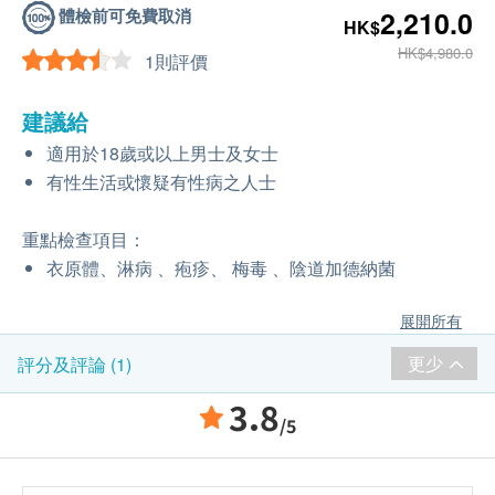
體檢前可免費取消
2,210.0
HK$
HK$4,980.0
1則評價
建議給
適用於18歲或以上男士及女士
有性生活或懷疑有性病之人士
重點檢查項目：
衣原體、淋病 、疱疹、 梅毒 、陰道加德納菌
展開所有
更少
評分及評論 (1)
3.8
/5