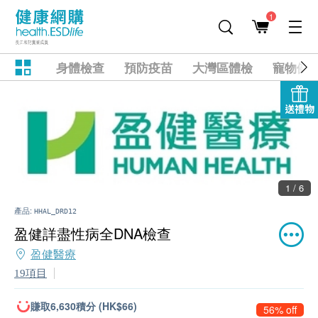
1
身體檢查
預防疫苗
大灣區體檢
寵物健
送禮物
2 / 6
產品:
HHAL_DRD12
盈健詳盡性病全DNA檢查
盈健醫療
19項目
賺取6,630積分 (HK$66)
56% off