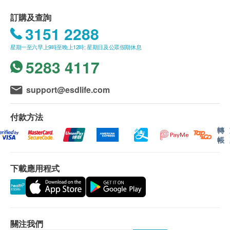
HKD350
，差額將會退回。
全腹部超聲波 (肝、膽、脾、胰、腎、膀胱及前列腺) - 男士
訂購及查詢
2,890.0
HK$
訂購疫苗檢查計劃之服務條款及細則，敬請留意以下
3151 2288
接種須知：
星期一至六早上9時至晚上12時; 星期日及公眾假期休息
肝功能標準檢查
對疫苗成份過敏之人士都不宜接受注射。
適合長期肝病、脂肪肝患者，以及長期飲酒人士
5283 4117
注射當天如有發燒或正服用抗生素，建議延遲注
680.0
HK$
射。
support@esdlife.com
正在懷孕或哺乳中、免疫力低下、正在接受藥物治
血脂檢查
適合曾有心臟不適或缺乏運動之人士
療(如化療、類固醇等)，應先諮詢醫生意見及指導
480.0
付款方法
HK$
下方可接受注射。
轉
如正服用藥物，但不清楚能否接受該疫苗注射，建
帳
全面腎功能組合
議先諮詢醫生意見或於注射日攜同有關藥物給醫護
包括尿素、鈉、鉀、氯化物、重碳酸鹽
人員檢查，方決定是否適合注射。
960.0
HK$
下載應用程式
若經醫護人員評估後，閣下並不適合進行疫苗注
乙型肝炎測試
射，將需支付醫生診症費用HK$350，差額將會退
乙型肝炎病毒測試
回。
480.0
HK$
關注我們
免責聲明：