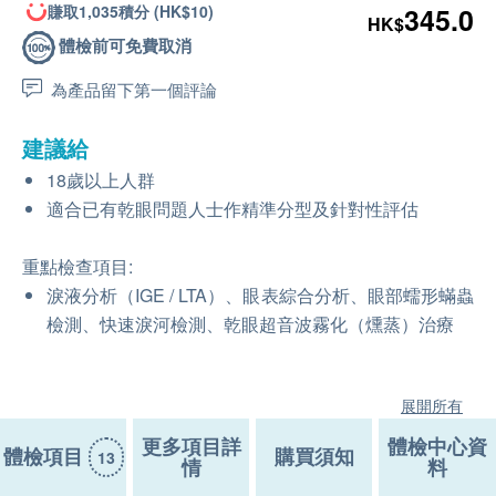
賺取1,035積分 (HK$10)
345.0
HK$
體檢前可免費取消
為產品留下第一個評論
建議給
18歲以上人群
適合已有乾眼問題人士作精準分型及針對性評估
重點檢查項目:
淚液分析（IGE / LTA）、眼表綜合分析、眼部蠕形蟎蟲
檢測、快速淚河檢測、乾眼超音波霧化（燻蒸）治療
展開所有
更多項目詳
體檢中心資
體檢項目
購買須知
13
情
料