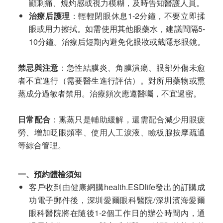
顯刺痛、燒灼感或視力模糊，及時告知醫護人員。
治療后護理
：輕輕閉眼休息1-2分鐘，不要立即揉
眼或用力擦拭。如需使用其他眼藥水，建議間隔5-
10分鐘。治療后短期內避免化眼妝或戴隱形眼鏡。
禁忌與注意
：急性結膜炎、角膜潰瘍、眼部外傷未愈
者不宜進行（需要醫生進行評估）。對所用藥物或熏
蒸成分過敏者禁用。治療頻次應遵醫囑，不宜過密。
日常配合
：熏蒸只是輔助緩解，還需配合減少用眼疲
勞、增加眨眼頻率、使用人工淚液、瞼板腺按摩疏通
等綜合管理。
一、預約體檢須知
客戶收到由健康網購health.ESDlife發出的訂購成
功電子郵件後，深圳愛爾眼科醫院/深圳濱海愛爾
眼科醫院將在隨後1-2個工作日的辦公時間內，通