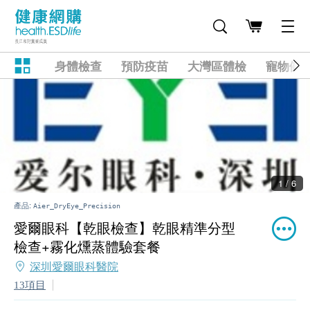
身體檢查
預防疫苗
大灣區體檢
寵物健
2 / 6
產品:
Aier_DryEye_Precision
愛爾眼科【乾眼檢查】乾眼精準分型
檢查+霧化燻蒸體驗套餐
深圳愛爾眼科醫院
13項目