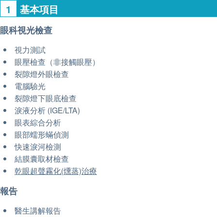
1
基本項目
眼科視光檢查
視力測試
眼壓檢查（非接觸眼壓）
裂隙燈外眼檢查
電腦驗光
裂隙燈下眼底檢查
淚液分析 (IGE/LTA)
眼表綜合分析
眼部蠕形蟎偵測
快速淚河檢測
結膜囊取材檢查
乾眼超聲霧化(燻蒸)治療
報告
醫生講解報告