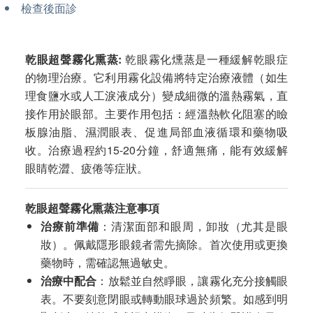
檢查後面診
乾眼超聲霧化熏蒸:
乾眼霧化燻蒸是一種緩解乾眼症
的物理治療。它利用霧化設備將特定治療液體（如生
理食鹽水或人工淚液成分）變成細微的溫熱霧氣，直
接作用於眼部。主要作用包括：經溫熱軟化阻塞的瞼
板腺油脂、濕潤眼表、促進局部血液循環和藥物吸
收。治療過程約15-20分鐘，舒適無痛，能有效緩解
眼睛乾澀、疲倦等症狀。
乾眼超聲霧化熏蒸注意事項
治療前準備
：清潔面部和眼周，卸妝（尤其是眼
妝）。佩戴隱形眼鏡者需先摘除。首次使用或更換
藥物時，需確認無過敏史。
治療中配合
：放鬆並自然睜眼，讓霧化充分接觸眼
表。不要刻意閉眼或轉動眼球過於頻繁。如感到明