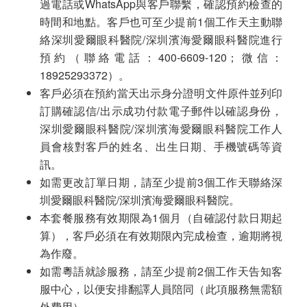
過電話或WhatsApp與客戶聯繫，確認預約檢查的
時間和地點。客戶也可至少提前1個工作天主動聯
絡深圳愛爾眼科醫院/深圳濱海愛爾眼科醫院進行
預約（聯絡電話：400-6609-120；微信：
18925293372）。
客戶必須在預約當天出示身分證明文件原件並列印
訂購確認信/出示成功付款電子郵件以確認身份，
深圳愛爾眼科醫院/深圳濱海愛爾眼科醫院工作人
員會核對客戶的姓名、出生日期、手機號碼等資
訊。
如需更改訂單日期，請至少提前3個工作天聯絡深
圳愛爾眼科醫院/深圳濱海愛爾眼科醫院。
本套餐服務有效期限為1個月（自確認付款日期起
算），客戶必須在有效期限內完成檢查，逾期將視
為作廢。
如需粵語就診服務，請至少提前2個工作天告知客
服中心，以便安排翻譯人員陪同（此項服務無需額
外費用）。