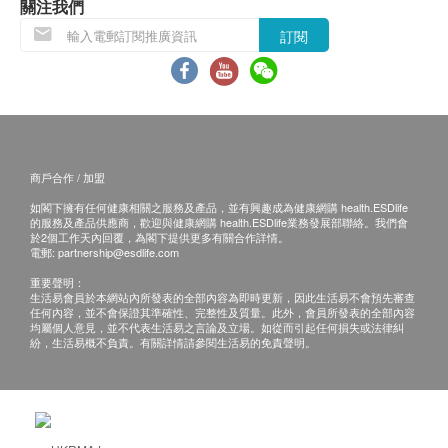
關注我們
訂閱
商戶合作 / 加盟
如閣下擁有任何健康相關之服務及產品，並有興趣成為健康網購 health.ESDlife
的服務及產品供應商，歡迎與健康網購 health.ESDlife業務發展部聯絡。我們會
於2個工作天內回覆，為閣下提供更多有關合作詳情。
電郵:
partnership@esdlife.com
重要聲明：
生活易會員於本網站內所發表的全部內容為即時更新，因此生活易不會預先審查
任何內容，並不會保證其準確性、完整性及質量。此外，會員所發表的全部內容
均屬個人意見，並不代表生活易之言論及立場。如從而引起任何損失或法律糾
紛，生活易概不負責。有關詳情請參閱生活易的免責聲明。