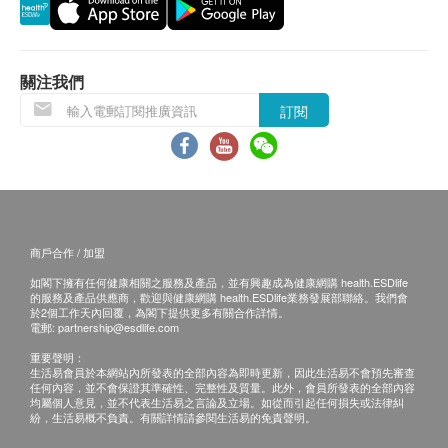
項目的檢查報告和醫師的初步解讀。
三、其他條款
關注我們
本套餐僅適用於首次至深圳愛爾眼科醫院/深圳濱
海愛爾眼科醫院的新客戶，且套餐內項目僅限一次
訂閱
性使用，不可分次核銷。
此套餐不包括後續治療費、藥費或額外檢查項目的
費用。
此套餐不可兌換現金、不可與其他優惠同時使用，
且一經確認不可轉讓及退款。
商戶合作 / 加盟
如遇特殊醫療狀況（如需進一步專科檢查或處
如閣下擁有任何健康相關之服務及產品，並有興趣成為健康網購 health.ESDlife
理），深圳愛爾眼科醫院/深圳濱海愛爾眼科醫院
的服務及產品供應商，歡迎與健康網購 health.ESDlife業務發展部聯絡。我們會
於2個工作天內回覆，為閣下提供更多有關合作詳情。
保留收取額外費用的權利。
電郵:
partnership@esdlife.com
深圳愛爾眼科醫院/深圳濱海愛爾眼科醫院保留最
重要聲明：
終解釋權及修改條款的權利，最新條款以官方網站
生活易會員於本網站內所發表的全部內容為即時更新，因此生活易不會預先審查
任何內容，並不會保證其準確性、完整性及質量。此外，會員所發表的全部內容
公佈為準。
均屬個人意見，並不代表生活易之言論及立場。如從而引起任何損失或法律糾
紛，生活易概不負責。有關詳情請參閱生活易的免責聲明。
温馨提示：檢查前請保持正常作息，如有特殊病史請