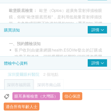
眼壓檢查（非接觸眼壓）
歐堡眼底檢查：
歐堡（Optos）超廣角雷射掃描檢眼
裂隙燈下眼底檢查
鏡，俗稱"歐堡眼底照相"，是利用低能量雷射掃描技
眼軸長度檢查
術，在免散瞳狀態下快速拍攝約200°（覆蓋82%視網
歐堡眼底檢查 (Optos SLO)
膜）超廣角眼底影像的檢查方式，能全面篩檢視網膜
詳情
購買須知
電腦驗光
病變、高度近視併發症等眼底問題。
報告
一、預約體檢須知
客戶收到由健康網購health.ESDlife發出的訂購成
高度近視患者，即使沒有明顯症狀，也建議每年至少
醫生講解報告
功電子郵件後，深圳愛爾眼科醫院/深圳濱海愛爾
進行一次全面的眼底檢查。透過檢查，可以及時發現
檢查後面診
眼科醫院將在隨後1-2個工作日的辦公時間內，通
詳情
體檢中心資料
視網膜變薄、裂孔、黃斑病變等問題，早發現、早期
過電話或WhatsApp與客戶聯繫，確認預約檢查的
治療，避免病情惡化。
深圳愛爾眼科醫院
2 個地點
時間和地點。客戶也可至少提前1個工作天主動聯
絡深圳愛爾眼科醫院/深圳濱海愛爾眼科醫院進行
深圳市福田區
深圳市南山區
預約（聯絡電話：400-6609-120；微信：
18925293372）。
眼耳鼻喉檢查（大灣區）
信心保證
深圳市福田區南園街道華強南路2048號機械大廈主樓1-12
客戶必須在預約當天出示身分證明文件原件並列印
層
適合所有年齡人士
訂購確認信/出示成功付款電子郵件以確認身份，