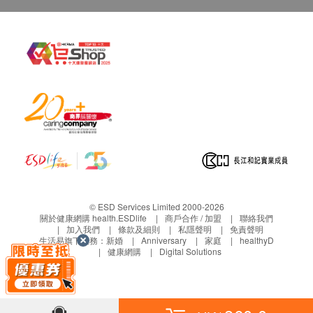
提前告知醫護人員。
四、免責聲明
如有爭議，健康網購health.ESDlife及深圳愛爾眼科醫
院/深圳濱海愛爾眼科保留最後決定權。
所有健康檢查/服務並非作為醫療診斷或治療用
途。當閣下身體健康出現任何疾病徵兆時，應立即
譫詢有認可資格的醫生，作出診斷及治療。
本服務/產品由商家提供。生活易【健康網購
health.ESDlife】並沒有經營或提供本服務/產品。
有關此服務/產品的錯漏或延誤，或因使用此服務/
產品而引致的損失、損害、受傷或法律訴訟，健康
© ESD Services Limited 2000-2026
網購health.ESDlife概不負責。一切有關的索償或
關於健康網購 health.ESDlife
商戶合作 / 加盟
聯絡我們
加入我們
條款及細則
私隱聲明
免責聲明
查詢，須向提供服務之體檢中心或商家提出。
生活易旗下業務：
新婚
Anniversary
家庭
healthyD
健康網購
Digital Solutions