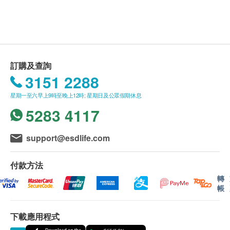
周一至周日 08:30-18:00
深圳愛爾眼科醫院/深圳濱海愛爾眼科醫院工作人
員會核對客戶的姓名、出生日期、手機號碼等資
訊。
如需更改訂單日期，請至少提前3個工作天聯絡深
圳愛爾眼科醫院/深圳濱海愛爾眼科醫院。
訂購及查詢
本套餐服務有效期限為1個月（自確認付款日期起
3151 2288
算），客戶必須在有效期限內完成檢查，逾期將視
星期一至六早上9時至晚上12時; 星期日及公眾假期休息
為作廢。
5283 4117
如需粵語就診服務，請至少提前2個工作天告知客
服中心，以便安排翻譯人員陪同（此項服務無需額
support@esdlife.com
外費用）。
付款方法
二、檢查報告領取與講解服務說明
轉
報告講解服務：完成套餐內各項檢查後，專科醫生
帳
將為您提供一對一的專業講解，詳細分析檢查結
果，並根據您的個人檢查狀況給到建議及醫囑。
下載應用程式
領取現場報告：檢查結束後，您可當場取得大部分