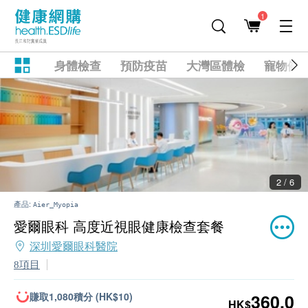
1
身體檢查
預防疫苗
大灣區體檢
寵物健
2 / 6
產品:
Aier_Myopia
愛爾眼科 高度近視眼健康檢查套餐
深圳愛爾眼科醫院
8項目
賺取1,080積分 (HK$10)
360.0
HK$