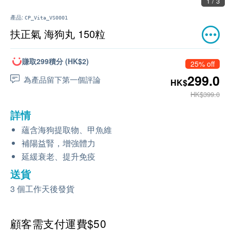
1 / 3
產品:
CP_Vita_VS0001
扶正氣 海狗丸 150粒
賺取299積分 (HK$2)
25% off
299.0
為產品留下第一個評論
HK$
HK$399.0
詳情
蘊含海狗提取物、甲魚維
補陽益腎，增強體力
延緩衰老、提升免疫
送貨
3 個工作天後發貨
顧客需支付運費$50