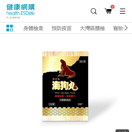
1
身體檢查
預防疫苗
大灣區體檢
寵物健