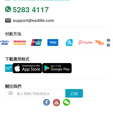
益成分，有助滋陰補陽，養肝益腎，增強體力，延緩
5283 4117
衰老，對抗疲勞，提高免疫作用。
蘊含海狗提取物、甲魚維
support@esdlife.com
補陽益腎，增強體力
延緩衰老、提升免疫
付款方法
轉
帳
適用人士
適合增強體力，延緩衰老，對抗疲勞，提高免疫人
下載應用程式
士。
主要成份
海狗、甲魚、黑蒜、甘草、含鋅酵母、日本原矛頭
蝮、賦形劑
關注我們
訂閱
使用方法
每日1次，每次5粒