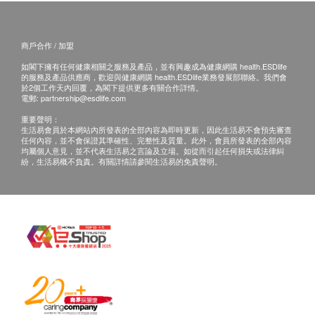
注意事項
嬰兒孕婦慎用，請徵詢醫護人員的意見
商戶合作 / 加盟
保健產品，不代替醫囑
如閣下擁有任何健康相關之服務及產品，並有興趣成為健康網購 health.ESDlife
取材天然 – 每批顏色、質感、味道可能略有不同
的服務及產品供應商，歡迎與健康網購 health.ESDlife業務發展部聯絡。我們會
置於陰涼乾燥處
於2個工作天內回覆，為閣下提供更多有關合作詳情。
電郵:
partnership@esdlife.com
重要聲明：
生活易會員於本網站內所發表的全部內容為即時更新，因此生活易不會預先審查
任何內容，並不會保證其準確性、完整性及質量。此外，會員所發表的全部內容
均屬個人意見，並不代表生活易之言論及立場。如從而引起任何損失或法律糾
紛，生活易概不負責。有關詳情請參閱生活易的免責聲明。