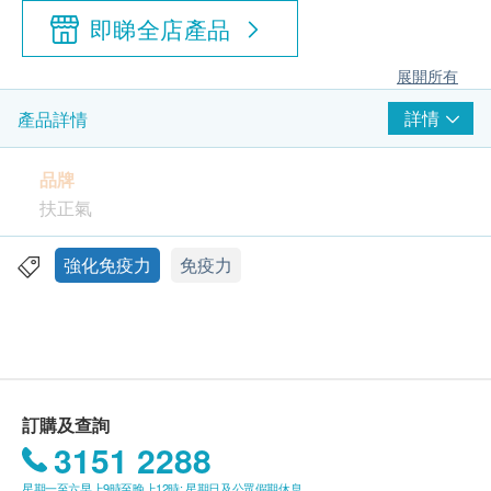
即睇全店產品
展開所有
詳情
產品詳情
品牌
扶正氣
包裝
強化免疫力
免疫力
150粒
產地
日本
訂購及查詢
功效
3151 2288
《扶正氣海狗丸》蘊含海狗提取物，再加入甲魚等補
星期一至六早上9時至晚上12時; 星期日及公眾假期休息