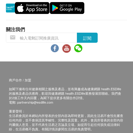
素…可以舒緩眼乾，不再眼澀，回復雙眼明
貨品質量保證，於顧客收到產品當日起計，使用
眸，幫您抗老花丶睇到細字，眼精炯炯有
期應最少有12個月或以上。
神，不再乾澀，令您視力清晰！
-愛用智能電話、電腦的您：注意長期吸收智
退換條款：
關注我們
能電話射出的藍光損害眼睛，要保護視力...食
當顧客收取已訂購之貨品時，有責任檢查貨品是否
訂閱
補眼素… 您可避免藍光所引致的健康風險，
有損毀情況，一經確認簽收，恕不接受退換。
幫您抗眼乾丶舒緩眼攰、令您不再眼痕，大
退換產品必須包裝完整，如退換之產品有任何殘缺
大減少視力模糊問題，令您眼睛濕潤！
或過期退回，供應商有權不受理。
-愛閱讀的您：注意經常用眼過度…食補眼
如有其他損壞或遺漏查詢，顧客必須保留有效收據
素…可以睇到細字，閱讀輕鬆，可以防晶體
正本，並於送貨後3個工作天內按下列方式聯絡
硬化，更可幫助修補視網膜細胞，提升眼睛
商戶合作 / 加盟
ASANA 360 客戶服務部跟進。
活力，抗細胞老化，對抗老花，保持眼睛年
如閣下擁有任何健康相關之服務及產品，並有興趣成為健康網購 health.ESDlife
電郵：cs@asana360global.com
輕！
的服務及產品供應商，歡迎與健康網購 health.ESDlife業務發展部聯絡。我們會
於2個工作天內回覆，為閣下提供更多有關合作詳情。
-關注老花、經常短暫性眼矇、眼乾人士
電郵:
partnership@esdlife.com
-眼睛容易疲勞、眼澀、淚水不足、紅筋人士
重要聲明：
生活易會員於本網站內所發表的全部內容為即時更新，因此生活易不會預先審查
-長期吸收電腦、智能電話、電視發出的藍光
任何內容，並不會保證其準確性、完整性及質量。此外，會員所發表的全部內容
而出現眼睛問題人士
均屬個人意見，並不代表生活易之言論及立場。如從而引起任何損失或法律糾
紛，生活易概不負責。有關詳情請參閱生活易的免責聲明。
-長期配戴隱形眼睛、曾接受激光矯視手術人