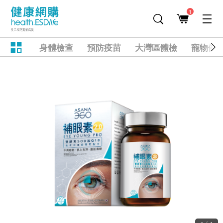
1
身體檢查
預防疫苗
大灣區體檢
寵物健