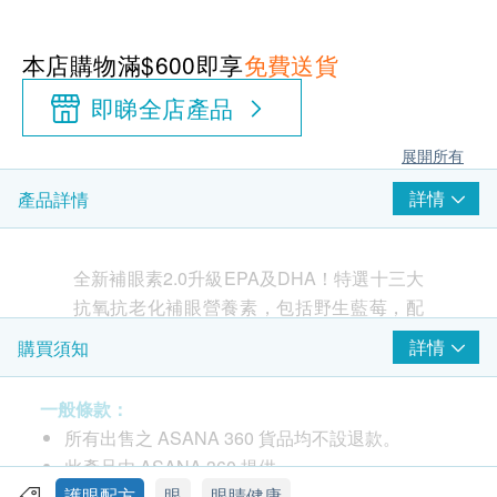
本店購物滿$600即享
免費送貨
即睇全店產品
展開所有
詳情
產品詳情
全新補眼素2.0升級EPA及DHA！特選十三大
抗氧抗老化補眼營養素，包括野生藍莓，配
合獨有抗氧化雙酵素成分SOD酵素及Q10酵
詳情
購買須知
素，修補眼睛細胞免受氧化破壞，有效抗眼
睛老化，快速改善老花、眼矇及眼乾等問
一般條款：
題，更有助抵擋電子螢幕藍光傷害，集補
所有出售之 ASANA 360 貨品均不設退款。
眼、抗老化、防光害三大功效，助你回復雙
此產品由 ASANA 360 提供。
眼明眸、視力清晰、炯炯有神。
如有任何爭議，ASANA 360及健康網購
護眼配方
眼
眼睛健康