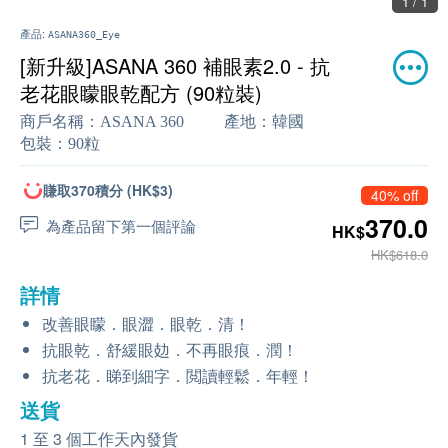
1 / 1
產品:
ASANA360_Eye
[新升級]ASANA 360 補眼素2.0 - 抗
老花眼矇眼乾配方 (90粒裝)
商戶名稱：
ASANA 360
產地：
韓國
包裝：
90粒
賺取370積分 (HK$3)
40% off
370.0
為產品留下第一個評論
HK$
HK$618.0
詳情
改善眼矇．眼澀．眼乾．清！
抗眼乾．舒緩眼攰．不再眼痕．潤！
抗老花．睇到細字．閲讀輕鬆．年輕！
送貨
1 至 3 個工作天內發貨