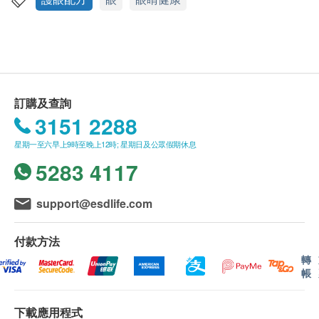
韓國最新研製 • 雙酵素配方 • 升級DHA及
health.ESDlife保留最終決議權。
DPA成分
送貨條款：
3大特點：
購買ASANA 360產品總額滿HK$600，即可享本地
兩大抗老花眼矇酵素：使用兩大抗老花SOD
免費送貨服務。賬單總額未滿HK$600需附加
酵素及Q10酵素，快速停止眼睛晶體硬化，
訂購及查詢
HK$85運費。
3151 2288
紓緩老花症狀
我們將於確定訂單後1-3個工作天內安排發貨。
高效抗眼睛老化保健成分
星期一至六早上9時至晚上12時; 星期日及公眾假期休息
不排除運送時間會因節日而有所影響。當八號烈風
13大精純抗眼睛老化營養
5283 4117
訊號懸掛或黑色暴雨警告生效時，送貨服務時間將
改善眼矇．眼澀．眼乾．清！
會延遲。
抗眼乾．舒緩眼攰．不再眼痕．潤！
所有訂單須視乎相關貨品的供應情況再作最後確
support@esdlife.com
抗老花．睇到細字．閲讀輕鬆．年輕！
認。倘若健康網購health.ESDlife未能提供任何訂
單上的貨品，健康網購health.ESDlife有權拒絕接
付款方法
可以滿足您「清、潤、年輕」的三個願望！
受該訂單，並且會於送貨前透過電話或電郵通知顧
轉
帳
客再作安排。
適合人士:
-眼睛老化的您：注意經常眼乾眼澀…食補眼
下載應用程式
保用條款：