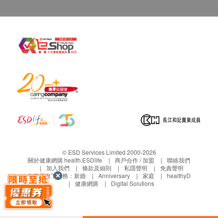
士
-職業司機、作家、股票交易員、編輯、學
者、程式編寫員、護士、飛機師、剪接師、
設計師、測量師等。
適合16歲或以上人士服用
15歲或以下人士服用產品前請先諮詢醫生意
見
淨含量：每盒90粒
韓國製造
© ESD Services Limited 2000-2026
關於健康網購 health.ESDlife
商戶合作 / 加盟
聯絡我們
建議食用方法:
加入我們
條款及細則
私隱聲明
免責聲明
每日1次，每次2粒。
生活易旗下業務：
新婚
Anniversary
家庭
healthyD
健康網購
Digital Solutions
主要成分:
奧米加3魚油 （DHA, EPA）、牛磺酸、小米