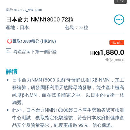
2 / 2
產品:
Meiriki_NMN18000
日本命力 NMN18000 72粒
產地：
日本
包裝：
72粒
賺取1,880積分 (HK$18)
% off
1,880.0
為產品留下第一個評論
HK$
HK$1,880.0
詳情
日本命力NMN18000 以酵母發酵法提取β-NMN，其工
藝複雜，研發團隊利用天然酵母菌發酵，能生產出極高
純度β-NMN，而在眾多國家之中，以日本的技術一枝
獨秀。
此外，日本命力NMN18000經日本厚生勞動省認可檢測
中心測試，獲取指定化驗編號，符合日本政府對健康食
品安全及質量要求，純度更超過 99%，信心保證。