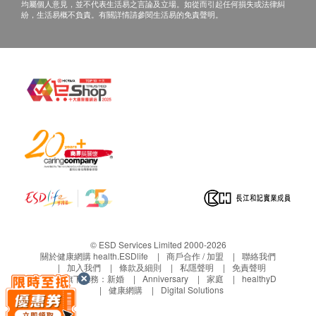
齡煥膚。
均屬個人意見，並不代表生活易之言論及立場。如從而引起任何損失或法律糾
紛，生活易概不負責。有關詳情請參閱生活易的免責聲明。
1. Picciotto, Natalie & Gano, Lindsey & Johnson, Lawrence & Martens,
Christopher & Sindler, Amy & Mills, Kathryn & Imai, Shin-Ichiro & Seals,
Douglas. (2016). Nicotinamide mononucleotide supplementation reverses
vascular dysfunction and oxidative stress with aging in mice. Aging cell.
2. Igarashi, M., Nakagawa-Nagahama, Y., Miura, M. et al. Chronic nicotinamide
mononucleotide supplementation elevates blood nicotinamide adenine
dinucleotide levels and alters muscle function in healthy older men. npj Aging 8,
5 (2022).
3. Nadeeshani, H., Li, J., Ying, T., Zhang, B., & Lu, J. (2021). Nicotinamide
mononucleotide (NMN) as an anti-aging health product - Promises and safety
concerns. Journal of advanced research, 37, 267–278.
© ESD Services Limited 2000-2026
關於健康網購 health.ESDlife
商戶合作 / 加盟
聯絡我們
4. Kim, M., Seol, J., Sato, T., Fukamizu, Y., Sakurai, T., & Okura, T. (2022).
加入我們
條款及細則
私隱聲明
免責聲明
生活易旗下業務：
新婚
Anniversary
家庭
healthyD
Effect of 12-Week Intake of Nicotinamide Mononucleotide on Sleep Quality,
健康網購
Digital Solutions
Fatigue, and Physical Performance in Older Japanese Adults: A Randomized,