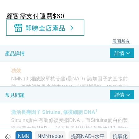
顧客需支付運費$60
即睇全店產品
展開所有
詳情
產品詳情
功效
NMN (β-煙酰胺單核苷酸)是NAD+ 諾加因子的直接前
體，更被視為提高體內NAD+ 水平的關鍵。NMN自然
存在於人體細胞內，以維持NAD+ 水平，但隨著年齡
詳情
常見問題
增長，體內NAD+ 水平會逐漸下降。踏入中年，體內
NAD+ 水平只及年輕時的50%，細胞能量下降，加速
1
激活長壽因子 Sirtuins, 修復細胞 DNA
衰老。研究顯示口服NMN 能夠於兩分鐘進入血液，
Sirtuins蛋白有助修復受損DNA，而Sirtuins蛋白的製
15分鐘便可提升身體組織內NAD+水平，迅速改善細
造需要大量NAD+，補充足夠NMN能有助效提升體內
胞活力。
Sirtuins蛋白水平。一項美國研究顯示持續服用8星期
NMN
NMN18000
提高NAD+水平
抗氧化