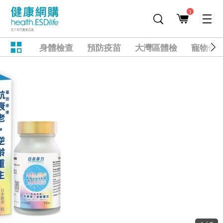
1
身體檢查
預防疫苗
大灣區體檢
寵物健