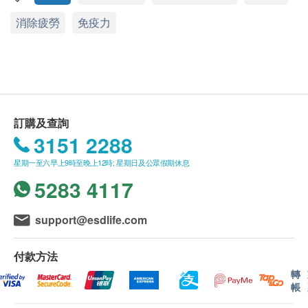
能有效提升體內Sirtuins 蛋白水平 2倍，促進基因修
消除疲勞
免疫力
NMN與NR有什麼分別?
復，延緩退化。
NR是NAD+ 諾加因子的間接前體，進入細胞後仍需轉
化為NMN後，才能再被轉化成NAD+，由於需要額外
2
提升活動能力
多一重轉化，提升細胞能量的過程便更為婉轉。最新
隨年齡增長，肌肉會不斷流失。從30歲開始，每年便
研究顯示，NMN能直接進入細胞，只需一個步驟便可
會流失1-2% 肌肉。到60歲或以後，流失率更升至
轉化成為NAD+，更迅速提升細胞活力。
3%。長者服用NMN能有效提升肌肉效能及表現，提
訂購及查詢
升活動能力。日本研究發現持續12星期服用250mg
3151 2288
修復受損細胞 DNA
NMN能有效提升步行速度及手握力，肌肉細胞得以活
星期一至六早上9時至晚上12時; 星期日及公眾假期休息
逆齡抗衰老，提升活動能力
化。
5283 4117
預防各慢性疾病
強化腦部功能，激活腦細胞
3
預防各慢性疾病
support@esdlife.com
改善睡眠質素，提升活力
NMN 能改善血管健康及改善血醣控制的機制。研究
高效抗氧，改善膚質
顯示NMN 可提升細胞對胰島素的敏感度，同時對血
付款方法
提高新陳代謝，促進頭髮生長
管具有抗氧化功效，維持血管彈性。
轉
帳
服用方法
4
改善睡眠質素