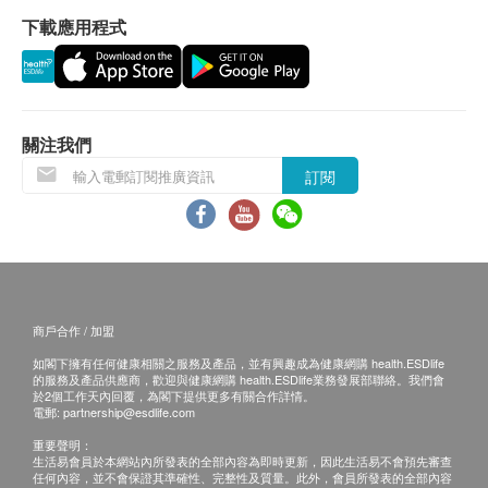
保持年輕活力﹕每日1次，餐後服用1粒
睡眠期間腦脊髓液流量上升，負責清除日間製造的有
下載應用程式
高效抗衰老﹕每日1次，餐後服用2粒
害物質。但年齡增長會導致大腦神經退化，破壞生理
時鐘，削弱睡眠質素，亦令有害物質積聚腦部。日本
科研證實持續12星期服用250mg NMN，測試者的睡
眠障礙指數下降25%，睡眠時間得以延長，提升睡眠
關注我們
質素。
訂閱
5
強化腦部功能
NMN 能改善腦血管健康及激活腦細胞。研究顯示服
用NMN 14日可提升腦血管流量，回復神經效率至年
輕水平，同時有效保護腦血管內壁，全面保護腦細
胞。
商戶合作 / 加盟
如閣下擁有任何健康相關之服務及產品，並有興趣成為健康網購 health.ESDlife
6
高效抗氧，改善膚質
的服務及產品供應商，歡迎與健康網購 health.ESDlife業務發展部聯絡。我們會
於2個工作天內回覆，為閣下提供更多有關合作詳情。
NMN 能減少皮膚表面糖化終產物(AGEs)積聚，減慢
電郵:
partnership@esdlife.com
肌膚老化。研究顯示持續8星期服用NMN，測試者認
重要聲明：
生活易會員於本網站內所發表的全部內容為即時更新，因此生活易不會預先審查
同有效改善色班、肌膚水潤度、光滑度及緊緻度，逆
任何內容，並不會保證其準確性、完整性及質量。此外，會員所發表的全部內容