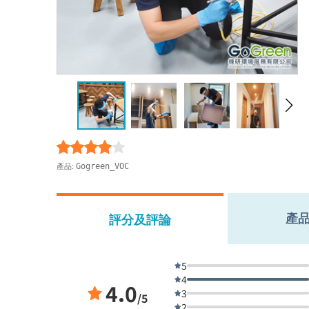
產品:
Gogreen_VOC
產
評分及評論
5
4
4.0
3
/5
2