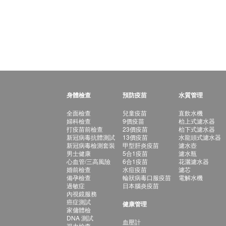
身體檢查
預防疫苗
水質管理
全面檢查
兒童疫苗
直飲水機
婦科檢查
9價疫苗
枱上式濾水器
打疫苗前檢查
23價疫苗
枱下式濾水器
新冠病毒抗體測試
13價疫苗
水龍頭式濾水器
新冠病毒檢測套裝
甲型肝炎疫苗
濾水壺
男士健康
5合1疫苗
濾水瓶
心血管/三高風險
6合1疫苗
花灑濾水器
婚前檢查
水痘疫苗
濾芯
備孕檢查
輪狀病毒口服疫苗
電解水機
過敏症
日本腦炎疫苗
內視鏡服務
癌症測試
健康管理
家傭體檢
DNA 測試
血壓計
視力檢查