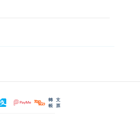
轉
支
帳
票