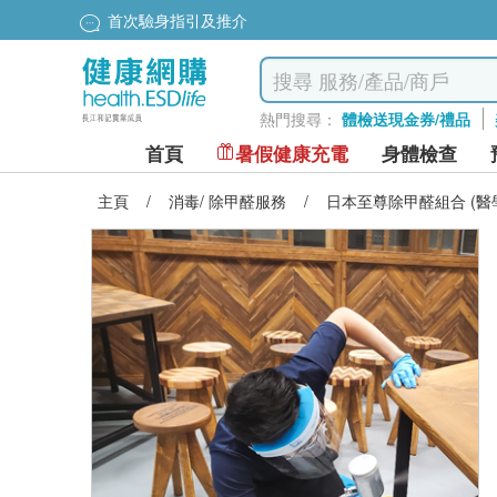
首次驗身指引及推介
熱門搜尋：
體檢送現金券/禮品
首頁
暑假健康充電
身體檢查
主頁
/
消毒/ 除甲醛服務
/
日本至尊除甲醛組合 (醫學