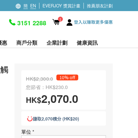
簡
EN
EVERJOY 獎賞計畫
推薦朋友計劃
1
3151 2288
登入以賺取更多優惠
優惠
商戶分類
企業計劃
健康資訊
光觸
10% off
HK$2,300.0
您節省：HK$230.0
2,070.0
HK$
賺取2,070積分 (HK$20)
單位
*