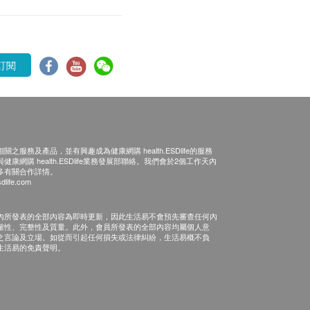
訂閱
之服務及產品，並有興趣成為健康網購 health.ESDlife的服務
康網購 health.ESDlife業務發展部聯絡。我們會於2個工作天內
多有關合作詳情。
dlife.com
內所發表的全部內容為即時更新，因此生活易不會預先審查任何內
確性、完整性及質量。此外，會員所發表的全部內容均屬個人意
之言論及立場。如從而引起任何損失或法律糾紛，生活易概不負
生活易的免責聲明。