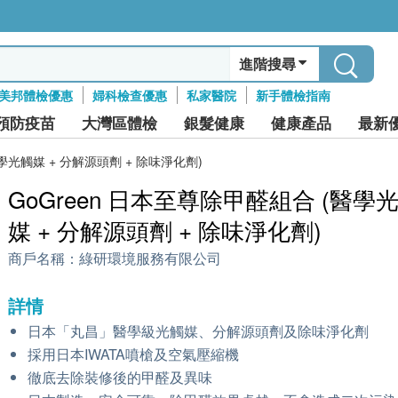
進階搜尋
美邦體檢優惠
婦科檢查優惠
私家醫院
新手體檢指南
預防疫苗
大灣區體檢
銀髮健康
健康產品
最新
光觸媒 + 分解源頭劑 + 除味淨化劑)
GoGreen 日本至尊除甲醛組合 (醫學
媒 + 分解源頭劑 + 除味淨化劑)
商戶名稱：
綠研環境服務有限公司
詳情
日本「丸昌」醫學級光觸媒、分解源頭劑及除味淨化劑
採用日本IWATA噴槍及空氣壓縮機
徹底去除裝修後的甲醛及異味