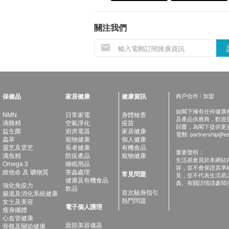
關注我們
保健品
家居健康
健康資訊
商戶合作 / 加盟
如閣下擁有任何健康相關
NMN
日常家電
身體檢查
及產品供應商，歡迎與健
滴雞精
空氣淨化
疫苗
回覆，為閣下提供更
益生菌
廚房電器
家居健康
電郵:
partnership@es
蟲草
寵物健康
個人健康
靈芝及雲芝
長者健康
有機食品
重要聲明：
滴魚精
防疫產品
寵物健康
生活易會員於本網站
Omega 3
睡眠用品
容，並不會保證其準
維他命 及 礦物質
害蟲處理
常見問題
見，並不代表生活易
健康及有機食品
責。有關詳情請參閱
強化免疫力
飲品
首次驗身指引
腸道及消化系統健康
熱門問題
女士及美容
電子個人護理
瘦身纖體
心血管健康
面部美容儀器
骨骼及關節健康