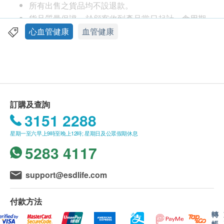
道夫。【日本．血管通增量版EX】，以專利技術提煉
所有出售之貨品均不設退款。
出至高純度的專利納豆激酶，含量更比上一代多
貨品質量保證，於顧客收到產品當日起計，食用期
20%，能分解血管沉積廢物，功效比其他納豆素高出
應最少有12個月或以上。
心血管健康
血管健康
100倍，是直接針對解決「血管不暢」問題的劃時代
此產品由 愛健樂(香港)有限公司 提供。
保健食品。在近乎完美的納豆激酶中，再配合專利米
如有任何爭議，愛健樂(香港)有限公司 及 健康網購
糠發酵精華，能更快速暢通血管、改善血液循環、減
health.ESDlife保留最終決議權。
少血流阻力，保護心腦血管健康，遠離突發性心臟、
血管危機，是現代人至佳的保健食品。
送貨條款：
訂購及查詢
購買產品總額滿HK$300，即可享本地免費送貨服
3151 2288
．清除血管廢物
務。賬單總額未滿HK$300需附加HK$50運費。
．暢通血管、血流暢順
星期一至六早上9時至晚上12時; 星期日及公眾假期休息
離島及偏遠地區不設上門送貨，只限於順豐智能櫃
．改善心悸、胸悶、腦血不暢
5283 4117
取件。
．遠離三高
我們將於確定訂單後1-3個工作天內安排發貨。
．保持心臟健康
不排除運送時間會因節日而有所影響。當八號烈風
support@esdlife.com
訊號懸掛或黑色暴雨警告生效時，送貨服務時間將
多項專利及認證
會延遲。
付款方法
． 納豆激酶日本專利號：特許第3532503號
所有訂單須視乎相關貨品的供應情況再作最後確
轉
帳