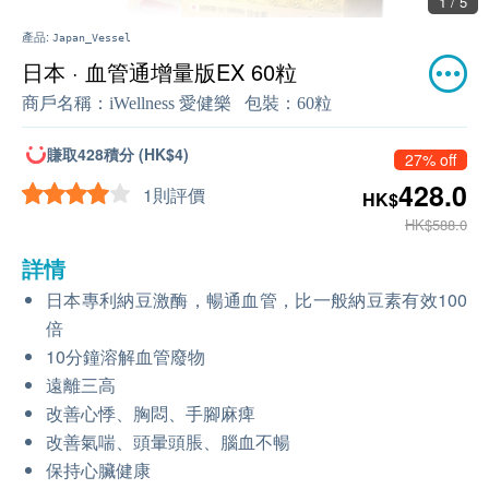
1 / 5
產品:
Japan_Vessel
日本 · 血管通增量版EX 60粒
商戶名稱：
iWellness 愛健樂
包裝：
60粒
賺取428積分 (HK$4)
27% off
428.0
1則評價
HK$
HK$588.0
詳情
日本專利納豆激酶，暢通血管，比一般納豆素有效100
倍
10分鐘溶解血管廢物
遠離三高
改善心悸、胸悶、手腳麻痺
改善氣喘、頭暈頭脹、腦血不暢
保持心臟健康