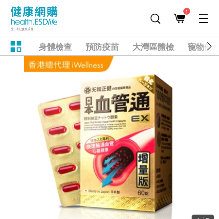
1
身體檢查
預防疫苗
大灣區體檢
寵物健