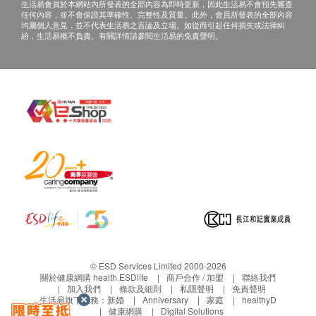
生活易會員於本網站內所發表的全部內容為即時更新，因此生活易不會預先審查
遠離三高
任何內容，並不會保證其準確性、完整性及質量。此外，會員所發表的全部內容
均屬個人意見，並不代表生活易之言論及立場。如從而引起任何損失或法律糾
紛，生活易概不負責。有關詳情請參閱生活易的免責聲明。
專利「米糠發酵精華」 - 血流改善
日本專利CELABIO-F 米糠發酵精華，改善血流、預
防阻力引起的心血管問題，降脂降醇
© ESD Services Limited 2000-2026
關於健康網購 health.ESDlife
商戶合作 / 加盟
聯絡我們
加入我們
條款及細則
私隱聲明
免責聲明
生活易旗下業務：
新婚
Anniversary
家庭
healthyD
健康網購
Digital Solutions