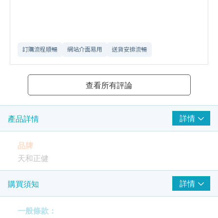
訂購流程順暢
網站介面易用
送貨安排流暢
查看所有評論
詳情
產品詳情
品牌
天和正健
功效
詳情
購買須知
血管一通 全身輕鬆
納豆是日本國寶級的健康食品，被譽為至佳的血管清
一般條款：