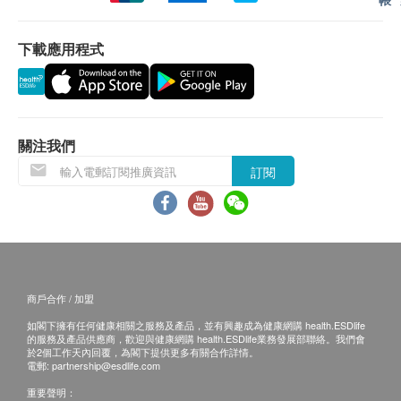
． 日本專利CELABIO-F米糠發酵精華
認。倘若健康網購health.ESDlife未能提供任何訂
． 日本GMP認證藥品製造廠生產
單上的貨品，健康網購health.ESDlife有權拒絕接
． 100%日本製造
下載應用程式
受該訂單，並且會於送貨前透過電話或電郵通知顧
客再作安排。
服用方法
．保健食法：每日1次，餐後2粒。
退換條款：
．加強食法：每日2次，餐後2粒。
當顧客收取已訂購之貨品時，有責任檢查貨品是否
關注我們
* 建議3個月為一個療程
有損毀情況，一經確認簽收，恕不接受退換。
訂閱
退換產品必須包裝完整，如退換之產品有任何殘缺
成分
或過期退回，供應商有權不受理。
日本專利納豆激酶丶 CELABIO-F (糊精丶米糠丶大豆
如有其他損壞或遺漏查詢，顧客必須保留有效收據
發酵納豆菌提取物)、(輔料: 微晶纖維素丶硬脂酸鈣丶
正本，並於送貨後3個工作天內按下列方式聯絡 愛
二氧化硅丶明膠丶食用色素E124及E133)。本產品含
健樂(香港)有限公司 客戶服務部跟進。
商戶合作 / 加盟
豆類製品。
電郵: iwoffice@iwellness.com.hk
如閣下擁有任何健康相關之服務及產品，並有興趣成為健康網購 health.ESDlife
的服務及產品供應商，歡迎與健康網購 health.ESDlife業務發展部聯絡。我們會
2大專利成分：
於2個工作天內回覆，為閣下提供更多有關合作詳情。
電郵:
partnership@esdlife.com
日本專利「納豆激酶」 － 血管清道夫
重要聲明：
能分解血管積聚廢物，功效比其他納豆素高100倍，