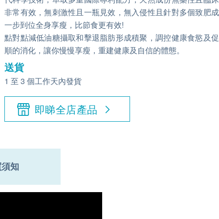
非常有效，無刺激性且一瓶見效，無入侵性且針對多個致肥成
一步到位全身享瘦，比節食更有效!
點對點減低油糖攝取和擊退脂肪形成積聚，調控健康食慾及促
順的消化，讓你慢慢享瘦，重建健康及自信的體態。
送貨
1 至 3 個工作天內發貨
即睇全店產品
買須知