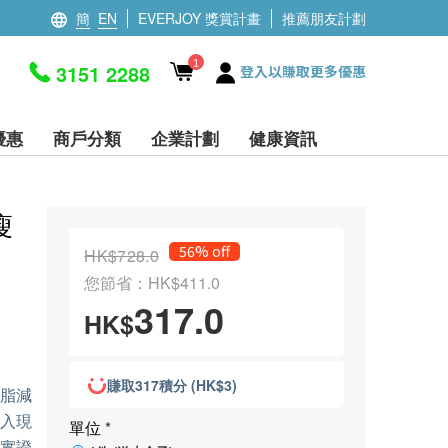
簡
EN
EVERJOY 獎賞計畫
推薦朋友計劃
1
3151 2288
登入以賺取更多優惠
優惠
商戶分類
企業計劃
健康資訊
瘦
56% off
HK$728.0
您節省：HK$411.0
317.0
HK$
賺取317積分 (HK$3)
消脂減
入現
單位
*
實證