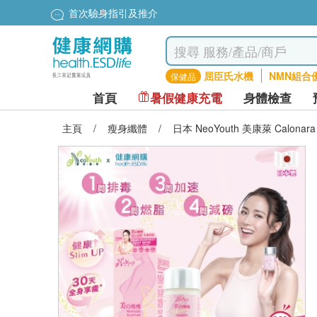
首次驗身指引及推介
屈臣氏水機
NMN組合
保健品
首頁
暑假健康充電
身體檢查
主頁
/
瘦身纖體
/
日本 NeoYouth 美康萊 Calonar