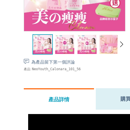
為產品留下第一個評論
產品:
NeoYouth_Calonara_101_56
購
產品詳情