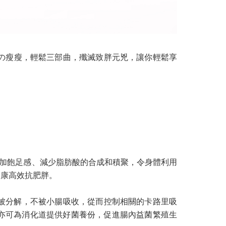
美の瘦瘦，輕鬆三部曲，殲滅致胖元兇，讓你輕鬆享
增加飽足感、減少脂肪酸的合成和積聚，令身體利用
健康高效抗肥胖。
被分解，不被小腸吸收，從而控制相關的卡路里吸
亦可為消化道提供好菌養份，促進腸內益菌繁殖生