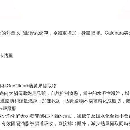
的熱量以脂肪形式儲存，令體重增加，身體肥胖。Calonara
卡路里
GarCitrin®藤黃果提取物
n，透過向大腦傳遞飽足訊號，自然抑制食慾，當中的水溶性纖維，
促進脂肪和熱量燃燒，加速代謝，因此食物不易被轉化成脂肪，
+殼聚醣
減少消化酵素α-糖苷酶在小腸的活動，讓糖份及碳水化合物不會
，有效阻隔油脂被腸道吸收，直接排出體外，減少熱量攝取同時