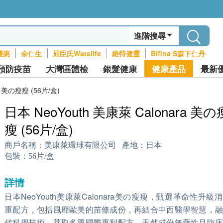
進階搜尋
優惠
余仁生
屈臣氏Watslife
維特健靈
Bifina S森下仁丹
預防疫苗
大灣區體檢
銀髮健康
健康產品
最新
a 美の瘦瘦 (56片/盒)
日本 NeoYouth 美康萊 Calonara 美の
瘦 (56片/盒)
商戶名稱：
美康萊環球有限公司
產地：
日本
包裝：
56片/盒
詳情
日本NeoYouth美康萊Calonara美の瘦瘦，甄選革命性升級
重配方，包括風靡歐美的苗條成份，再結合中西醫學智慧，融
代科學技術，萃取多重國際專利配方，天然成份無藥性且臨床