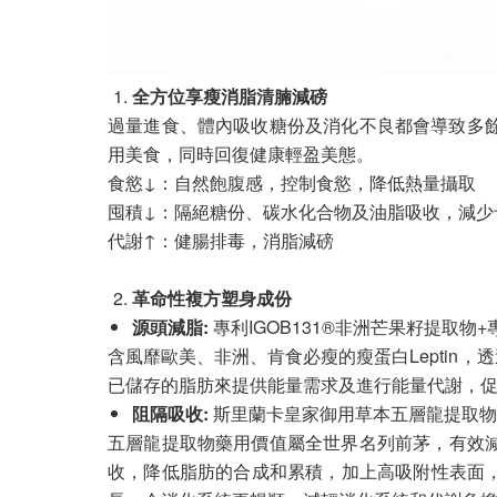
全方位享瘦消脂清腩減磅
過量進食、體內吸收糖份及消化不良都會導致多餘
用美食，同時回復健康輕盈美態。
食慾↓：自然飽腹感，控制食慾，降低熱量攝取
囤積↓：隔絕糖份、碳水化合物及油脂吸收，減少
代謝↑：健腸排毒，消脂減磅
革命性複方塑身成份
源頭減脂
:
專利IGOB131®非洲芒果籽提取物+專利
含風靡歐美、非洲、肯食必瘦的瘦蛋白Lepti
已儲存的脂肪來提供能量需求及進行能量代謝，
阻隔吸收
:
斯里蘭卡皇家御用草本五層龍提取物
五層龍提取物藥用價值屬全世界名列前茅，有效
收，降低脂肪的合成和累積，加上高吸附性表面