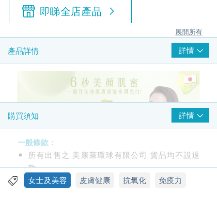
即睇全店產品
展開所有
詳情
產品詳情
詳情
購買須知
一般條款：
所有出售之 美康萊環球有限公司 貨品均不設退
款。
此產品由 美康萊環球有限公司 提供。
女士及美容
皮膚健康
抗氧化
免疫力
功效
如有任何爭議，美康萊環球有限公司及健康網購
三重世界頂級成分
health.ESDlife保留最終決議權。
GliSODin®法國專利蜜瓜萃取「超級酵素SOD」: