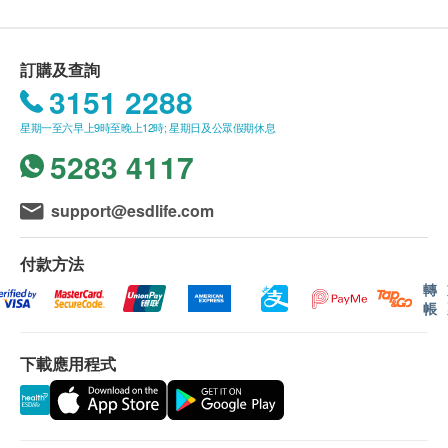
臨床實證抗氧化金字塔的頂尖成分，天然植物活性
送貨條款：
成份提取，是全球首個經臨床證實口服有效及「可
購買美康萊環球有限公司產品即可享本地免費送貨
以經由消化系統吸收的SOD」，一秒中和過百萬
訂購及查詢
服務。
引致衰老的自由基，一步擊退自由基衍生的缺水、
3151 2288
我們將於確定訂單後1-3個工作天內安排發貨。
細紋、鬆弛及暗沉等問題，抗氧化力比維他命C 和
星期一至六早上9時至晚上12時; 星期日及公眾假期休息
不排除運送時間會因節日而有所影響。當八號烈風
蝦紅素分別高出8000倍和20倍。
5283 4117
訊號懸掛或黑色暴雨警告生效時，送貨服務時間將
會延遲。
所有訂單須視乎相關貨品的供應情況再作最後確
support@esdlife.com
認。倘若健康網購health.ESDlife未能提供任何訂
單上的貨品，健康網購health.ESDlife有權拒絕接
付款方法
受該訂單，並且會於送貨前透過電話或電郵通知顧
轉
帳
客再作安排。
下載應用程式
保用條款：
貨品質量保證，於顧客收到產品當日起計，使用
期應最少有12個月或以上。