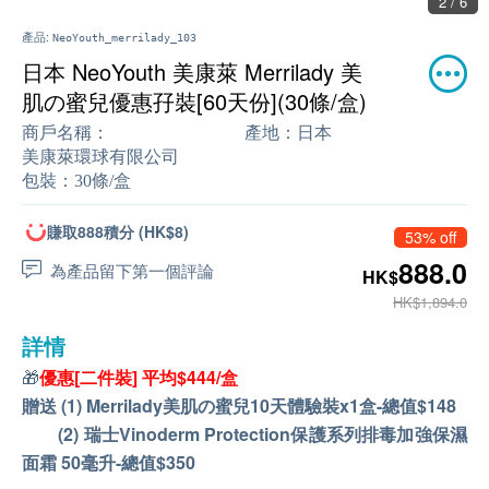
2 / 6
產品:
NeoYouth_merrilady_103
日本 NeoYouth 美康萊 Merrilady 美
肌の蜜兒優惠孖裝[60天份](30條/盒)
商戶名稱：
產地：
日本
美康萊環球有限公司
包裝：
30條/盒
賺取888積分 (HK$8)
53% off
888.0
為產品留下第一個評論
HK$
HK$1,894.0
詳情
🎁
優惠[二件裝] 平均$444/盒
贈送 (1) Merrilady美肌の蜜兒10天體驗裝x1盒-總值$148
(2) 瑞士Vinoderm Protection保護系列排毒加強保濕
面霜 50毫升-總值$350