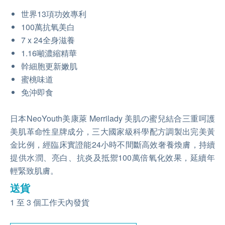
世界13項功效專利
100萬抗氧美白
7 x 24全身滋養
1.16噸濃縮精華
幹細胞更新嫩肌
蜜桃味道
免沖即食
日本NeoYouth美康萊 Merrilady 美肌の蜜兒結合三重呵護
美肌革命性皇牌成分，三大國家級科學配方調製出完美黃
金比例，經臨床實證能24小時不間斷高效奢養煥膚，持續
提供水潤、亮白、抗炎及抵禦100萬倍氧化效果，延續年
輕緊致肌膚。
送貨
1 至 3 個工作天內發貨