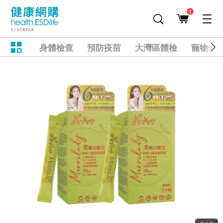
1
身體檢查
預防疫苗
大灣區體檢
寵物健