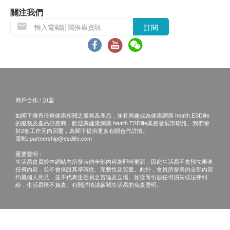
退換條款：
關注我們
當顧客收取已訂購之貨品時，有責任檢查貨品是否
訂閱
日本專利 Oryza Ceramide®神經醯胺 (賽洛美或分
有損毀情況，一經確認簽收，恕不接受退換。
子釘)：
退換產品必須包裝完整，如退換之產品有任何殘缺
日本唯一經臨床實證同時具備保濕及美白效果的成
或過期退回，供應商有權不受理。
分，能在皮膚層中補充水分，增強皮膚屏障以防止
如有其他損壞或遺漏查詢，顧客必須保留有效收據
水分流失，同時可抑制褐斑的增生，改善皮膚色
正本，並於送貨後3個工作天內按下列方式聯絡美
調。1.16公噸的優質日本玄米只可以萃取1克的神
商戶合作 / 加盟
康萊環球有限公司 客戶服務部跟進。
經醯胺，濃縮精華，珍稀矜貴。
如閣下擁有任何健康相關之服務及產品，並有興趣成為健康網購 health.ESDlife
電郵：cs@neoyouth.com.hk
的服務及產品供應商，歡迎與健康網購 health.ESDlife業務發展部聯絡。我們會
於2個工作天內回覆，為閣下提供更多有關合作詳情。
高濃度萃取保加利亞大馬士革玫瑰幹細胞提取物：
電郵:
partnership@esdlife.com
世界馳名養潤成分，被喻為「液體黃金」，獨有活
重要聲明：
生活易會員於本網站內所發表的全部內容為即時更新，因此生活易不會預先審查
性及多種營養，對保護皮膚細胞、促進表皮細胞再
任何內容，並不會保證其準確性、完整性及質量。此外，會員所發表的全部內容
均屬個人意見，並不代表生活易之言論及立場。如從而引起任何損失或法律糾
生、提高皮膚抵抗紫外線能力及抗炎等均有功效，
紛，生活易概不負責。有關詳情請參閱生活易的免責聲明。
對於敏感脆弱皮膚人士，肌膚容易泛紅之人士，無
論是大人或小朋友均合適，各種成分協同補益，全
方位提高肌膚抵抗紫外線及過氧化物的能力。